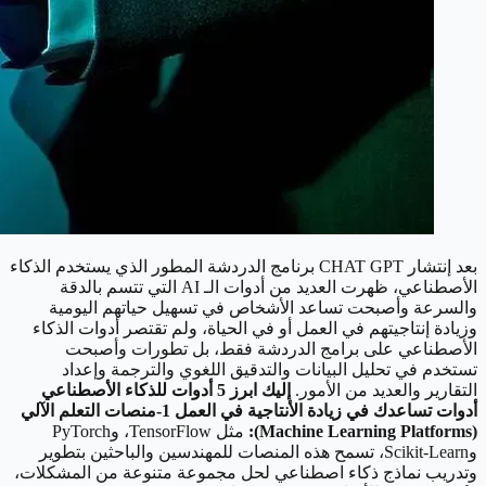
بعد إنتشار CHAT GPT برنامج الدردشة المطور الذي يستخدم الذكاء
الأصطناعي، ظهرت العديد من أدوات الـ AI التي تتسم بالدقة
والسرعة وأصبحت تساعد الأشخاص في تسهيل حياتهم اليومية
وزيادة إنتاجيتهم في العمل أو في الحياة، ولم تقتصر أدوات الذكاء
الأصطناعي على برامج الدردشة فقط، بل تطورات وأصبحت
تستخدم في تحليل البيانات والتدقيق اللغوي والترجمة وإعداد
التقارير والعديد من الأمور.
إليك ابرز 5 أدوات للذكاء الأصطناعي
أدوات تساعدك في زيادة الأنتاجية في العمل
1-منصات التعلم الآلي
(Machine Learning Platforms):
مثل TensorFlow، وPyTorch
وScikit-Learn، تسمح هذه المنصات للمهندسين والباحثين بتطوير
وتدريب نماذج ذكاء اصطناعي لحل مجموعة متنوعة من المشكلات،