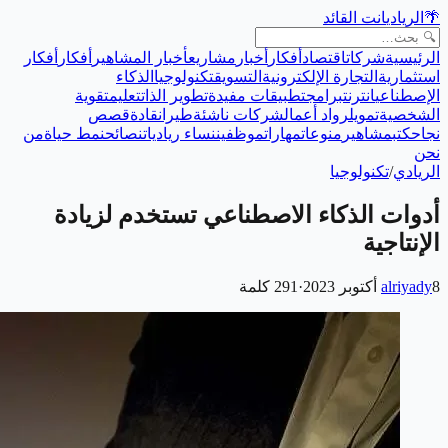
🌴
الريادي
انت القائد
الرئيسية
شركات
اقتصاد
أفكار
أخبار
مشاريع
أخبار المشاهير
أفكار
أفكار
استثمارية
التجارة الإلكترونية
التسويق
تكنولوجيا
الذكاء
الإصطناعي
انترنت
برامج
تطبيقات مفيدة
تطوير الذات
تعليم
تقوية
الشخصية
تمويل
رواد أعمال
شركات ناشئة
طيران
قادة
قصص
نجاح
كتب
مشاهير
منوعات
مهارات
موظفين
نساء رياديات
نصائح
نمط حياة
من
نحن
الريادي
/
تكنولوجيا
أدوات الذكاء الاصطناعي تستخدم لزيادة
الإنتاجية
8 أكتوبر 2023
alriyady
·
291
كلمة