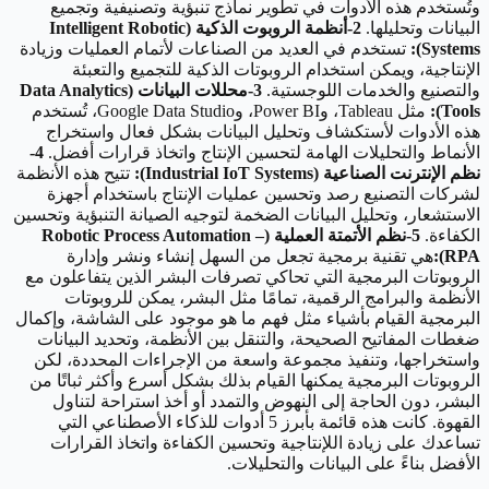
وتُستخدم هذه الأدوات في تطوير نماذج تنبؤية وتصنيفية وتجميع
البيانات وتحليلها.
2-أنظمة الروبوت الذكية (Intelligent Robotic
Systems):
تستخدم في العديد من الصناعات لأتمام العمليات وزيادة
الإنتاجية، ويمكن استخدام الروبوتات الذكية للتجميع والتعبئة
والتصنيع والخدمات اللوجستية.
3-محللات البيانات (Data Analytics
Tools):
مثل Tableau، وPower BI، وGoogle Data Studio، تُستخدم
هذه الأدوات لأستكشاف وتحليل البيانات بشكل فعال واستخراج
الأنماط والتحليلات الهامة لتحسين الإنتاج واتخاذ قرارات أفضل.
4-
نظم الإنترنت الصناعية (Industrial IoT Systems):
تتيح هذه الأنظمة
لشركات التصنيع رصد وتحسين عمليات الإنتاج باستخدام أجهزة
الاستشعار، وتحليل البيانات الضخمة لتوجيه الصيانة التنبؤية وتحسين
الكفاءة.
5-نظم الأتمتة العملية (Robotic Process Automation –
RPA):
هي تقنية برمجية تجعل من السهل إنشاء ونشر وإدارة
الروبوتات البرمجية التي تحاكي تصرفات البشر الذين يتفاعلون مع
الأنظمة والبرامج الرقمية، تمامًا مثل البشر، يمكن للروبوتات
البرمجية القيام بأشياء مثل فهم ما هو موجود على الشاشة، وإكمال
ضغطات المفاتيح الصحيحة، والتنقل بين الأنظمة، وتحديد البيانات
واستخراجها، وتنفيذ مجموعة واسعة من الإجراءات المحددة، لكن
الروبوتات البرمجية يمكنها القيام بذلك بشكل أسرع وأكثر ثباتًا من
البشر، دون الحاجة إلى النهوض والتمدد أو أخذ استراحة لتناول
القهوة. كانت هذه قائمة بأبرز 5 أدوات للذكاء الأصطناعي التي
تساعدك على زيادة اللإنتاجية وتحسين الكفاءة واتخاذ القرارات
الأفضل بناءً على البيانات والتحليلات.