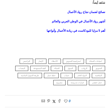
شاهد أيضاً:
نصائح لضمان نجاح رواد الأعمال
أشهر رواد الأعمال في الوطن العربي والعالم
أهم 5 مزايا للبودكاست في ريادة الأعمال وأنواعها
احتياجات العملاء
استراتيجية التسويق
الأخطاء
الإيجار
التراخيص
التسويق
الرواتب
السوق
العملاء
الفئة المستهدفة
المعدات
المنافسة
المواد الخام
حساب
خطة عمل
طريقة التمويل المناسبة
عمل حقيقي
قرارات مدروسة
مشروع
0