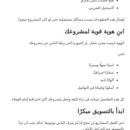
فتح حساب بنكي تجاري
التسجيل الضريبي
إهمال هذه الخطوة قد يسبب مشاكل مستقبلية حتى لو كان المشروع صغيرًا.
ابنِ هوية قوية لمشروعك
الهوية ليست مجرد شعار. بل الصورة التي يراها الناس عن مشروعك.
اختر:
اسمًا سهلًا ومميزًا
شعارًا احترافيًا
ألوانًا ثابتة
أسلوبًا واضحًا في التواصل
كل هذه التفاصيل تساعد في بناء الثقة وجعل مشروعك أكثر احترافية أمام العملاء.
ابدأ بالتسويق مبكرًا
حتى أفضل المشاريع لن تنجح إذا لم يعرف الناس بوجودها. لذلك يجب أن تبدأ
بالتسويق منذ المراحل الأولى.