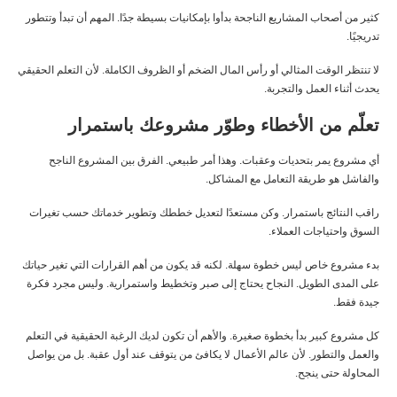
كثير من أصحاب المشاريع الناجحة بدأوا بإمكانيات بسيطة جدًا. المهم أن تبدأ وتتطور
تدريجيًا.
لا تنتظر الوقت المثالي أو رأس المال الضخم أو الظروف الكاملة. لأن التعلم الحقيقي
يحدث أثناء العمل والتجربة.
تعلّم من الأخطاء وطوّر مشروعك باستمرار
أي مشروع يمر بتحديات وعقبات. وهذا أمر طبيعي. الفرق بين المشروع الناجح
والفاشل هو طريقة التعامل مع المشاكل.
راقب النتائج باستمرار. وكن مستعدًا لتعديل خططك وتطوير خدماتك حسب تغيرات
السوق واحتياجات العملاء.
بدء مشروع خاص ليس خطوة سهلة. لكنه قد يكون من أهم القرارات التي تغير حياتك
على المدى الطويل. النجاح يحتاج إلى صبر وتخطيط واستمرارية. وليس مجرد فكرة
جيدة فقط.
كل مشروع كبير بدأ بخطوة صغيرة. والأهم أن تكون لديك الرغبة الحقيقية في التعلم
والعمل والتطور. لأن عالم الأعمال لا يكافئ من يتوقف عند أول عقبة. بل من يواصل
المحاولة حتى ينجح.