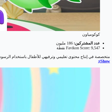
كوكومياون
عدد المشتركين:
186 مليون
Favikon Score: 9,547 نقطة
متخصصة في إنتاج محتوى تعليمي وترفيهي للأطفال باستخدام الرسوم المتحركة ثلاثية الأبعاد. تُعد CoComelon خيارًا أولًا 
Show):