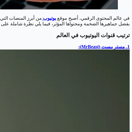
في عالم المحتوى الرقمي، أصبح موقع
يوتيوب
من أبرز المنصات التي 
بفضل جماهيرها الضخمة ومحتواها المؤثر، فيما يلي نظرة شاملة على أبرز 10 قنوات يوتيوب في العالم لعام 2025، بحسب عدد المشتركين ونقاط التأثير حسب تصنيف
ترتيب قنوات اليوتيوب في العالم
1. مستر بيست (MrBeast):