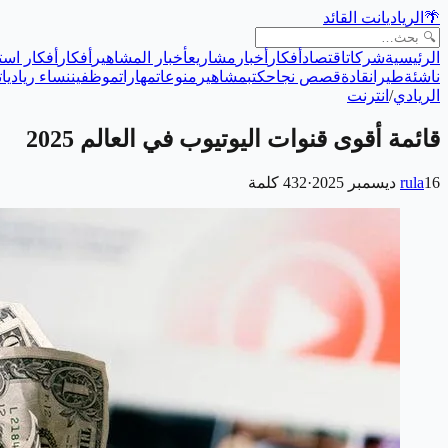
🌴
الريادي
انت القائد
الرئيسية
شركات
اقتصاد
أفكار
أخبار
مشاريع
أخبار المشاهير
أفكار
أفكار است
ناشئة
طيران
قادة
قصص نجاح
كتب
مشاهير
منوعات
مهارات
موظفين
نساء رياديات
الريادي
/
انترنت
قائمة أقوى قنوات اليوتيوب في العالم 2025
16 ديسمبر 2025
rula
·
432
كلمة