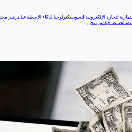
ثمارية
التجارة الإلكترونية
التسويق
تكنولوجيا
الذكاء الإصطناعي
انترنت
برامج
ت
نصائح
نمط حياة
من نحن