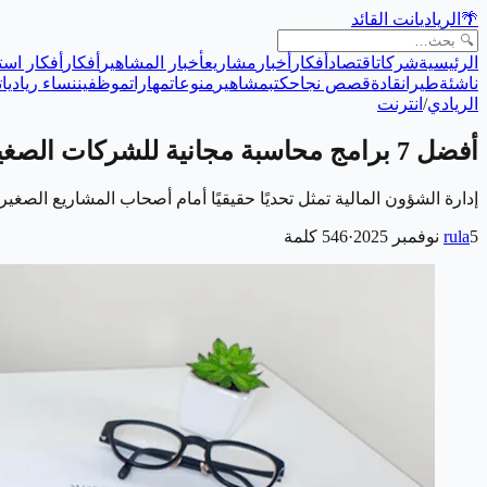
🌴
الريادي
انت القائد
الرئيسية
شركات
اقتصاد
أفكار
أخبار
مشاريع
أخبار المشاهير
أفكار
أفكار است
ناشئة
طيران
قادة
قصص نجاح
كتب
مشاهير
منوعات
مهارات
موظفين
نساء رياديات
الريادي
/
انترنت
أفضل 7 برامج محاسبة مجانية للشركات الصغيرة
إدارة الشؤون المالية تمثل تحديًا حقيقيًا أمام أصحاب المشاريع الصغ
5 نوفمبر 2025
rula
·
546
كلمة