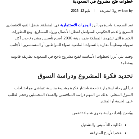
خطوات فتح مشروع في السعودية
written by
رولا الشريدة
مايو 12, 2026
تعد السعودية واحدة من أبرز
الوجهات الاستثمارية
في المنطقة. بفضل النمو الاقتصادي
السريع والدعم الحكومي المتواصل لقطاع الأعمال ورواد المشاريع. ومع التطورات
الكبيرة التي تشهدها المملكة ضمن رؤية 2030. أصبح تأسيس مشروع جديد أكثر
سهولة وتنظيماً مقارنة بالسنوات الماضية. سواء للمواطنين أو المستثمرين الأجانب.
وفيما يلي أبرز الخطوات الأساسية لفتح مشروع ناجح في السعودية بطريقة قانونية
ومنظمة.
تحديد فكرة المشروع ودراسة السوق
تبدأ أي رحلة استثمارية ناجحة باختيار فكرة مشروع مناسبة تتماشى مع احتياجات
السوق المحلي. لذلك من المهم دراسة المنافسين والعملاء المحتملين وحجم الطلب
على الخدمة أو المنتج.
ويُنصح بإعداد دراسة جدوى شاملة تتضمن:
تكاليف التأسيس والتشغيل
حجم الأرباح المتوقعة