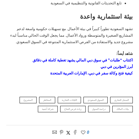
تابع التحديثات القانونية والتنظيمية في السعودية
بيئة استثمارية واعدة
تشهد السعودية تطوراً كبيراً في بيئة الأعمال. مع تسهيلات حكومية واسعة لدعم
المشاريع الصغيرة والمتوسطة ورواد الأعمال. مما يجعل الوقت الحالي مناسباً لبدء
مشروع جديد والاستفادة من الفرص الاستثمارية المتنوعة في السوق السعودي.
شاهد أيضاً:
اكتتاب “طلبات” في سوق دبي المالي يشهد تغطية كاملة في دقائق
أبرز المؤثرين في دبي
كيفية فتح وكالة سفر في دبي، الإمارات العربية المتحدة
السجل التجاري
السوق السعودي
الكيانات التجارية
المخاطر
المشروع
بيانات المالك
دراسة السوق
زيادة فرص النجاح
شركة أجنبية
0