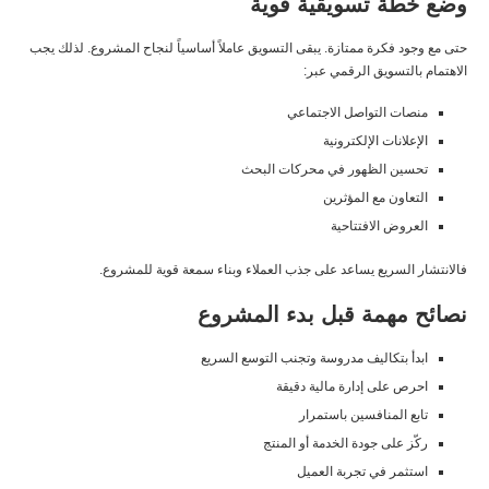
وضع خطة تسويقية قوية
حتى مع وجود فكرة ممتازة. يبقى التسويق عاملاً أساسياً لنجاح المشروع. لذلك يجب
الاهتمام بالتسويق الرقمي عبر:
منصات التواصل الاجتماعي
الإعلانات الإلكترونية
تحسين الظهور في محركات البحث
التعاون مع المؤثرين
العروض الافتتاحية
فالانتشار السريع يساعد على جذب العملاء وبناء سمعة قوية للمشروع.
نصائح مهمة قبل بدء المشروع
ابدأ بتكاليف مدروسة وتجنب التوسع السريع
احرص على إدارة مالية دقيقة
تابع المنافسين باستمرار
ركّز على جودة الخدمة أو المنتج
استثمر في تجربة العميل