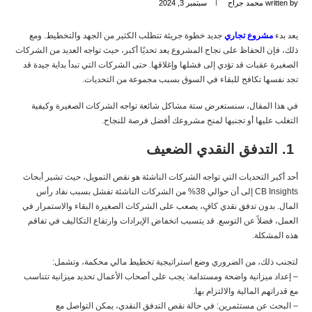
written by
محمد جراح
سبتمبر 3, 2024
يعد بدء
مشروع تجاري
جديد خطوة جريئة تتطلب الكثير من الجهد والتخطيط. ومع
ذلك، فإن الحفاظ على نجاح المشروع يعد تحديًا أكبر، حيث تواجه العديد من الشركات
الصغيرة عقبات قد تؤدي إلى فشلها وإغلاقها. حتى الشركات التي تبدأ بداية جيدة قد
تجد نفسها تكافح للبقاء في السوق بسبب مجموعة من التحديات.
في هذا المقال، سنستعرض ستة مشاكل شائعة تواجه الشركات الصغيرة وكيفية
التغلب عليها أو تجنبها لمنح مشروعك أفضل فرصة للنجاح.
1. التدفق النقدي الضعيف
أحد أكبر التحديات التي تواجه الشركات الناشئة هو نقص التمويل، حيث تشير أبحاث
CB Insights إلى أن حوالي 38% من الشركات الناشئة تفشل بسبب نفاد رأس
المال. بدون تدفق نقدي كافٍ، يصعب على الشركات الصغيرة البقاء والاستمرار في
العمل، فضلاً عن التوسع. قد يتسبب انخفاض الإيرادات وارتفاع التكاليف في تفاقم
هذه المشكلة.
لتجنب ذلك، من الضروري وضع استراتيجية تخطيط مالي محكمة، وتشمل:
– إعداد ميزانية واضحة ومستدامة: يجب على أصحاب الأعمال تحديد ميزانية تتناسب
مع قدراتهم المالية والالتزام بها.
– البحث عن مستثمرين: في حالة نقص التدفق النقدي، يمكن التواصل مع