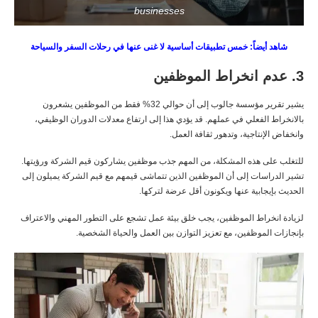
businesses
شاهد أيضاً: خمس تطبيقات أساسية لا غنى عنها في رحلات السفر والسياحة
3. عدم انخراط الموظفين
يشير تقرير مؤسسة جالوب إلى أن حوالي 32% فقط من الموظفين يشعرون
بالانخراط الفعلي في عملهم. قد يؤدي هذا إلى ارتفاع معدلات الدوران الوظيفي،
وانخفاض الإنتاجية، وتدهور ثقافة العمل.
للتغلب على هذه المشكلة، من المهم جذب موظفين يشاركون قيم الشركة ورؤيتها.
تشير الدراسات إلى أن الموظفين الذين تتماشى قيمهم مع قيم الشركة يميلون إلى
الحديث بإيجابية عنها ويكونون أقل عرضة لتركها.
لزيادة انخراط الموظفين، يجب خلق بيئة عمل تشجع على التطور المهني والاعتراف
بإنجازات الموظفين، مع تعزيز التوازن بين العمل والحياة الشخصية.