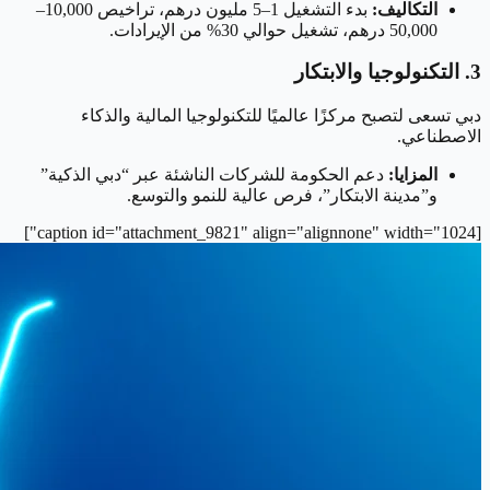
التكاليف:
بدء التشغيل 1–5 مليون درهم، تراخيص 10,000–
50,000 درهم، تشغيل حوالي 30% من الإيرادات.
3. التكنولوجيا والابتكار
دبي تسعى لتصبح مركزًا عالميًا للتكنولوجيا المالية والذكاء
الاصطناعي.
المزايا:
دعم الحكومة للشركات الناشئة عبر “دبي الذكية”
و”مدينة الابتكار”، فرص عالية للنمو والتوسع.
[caption id="attachment_9821" align="alignnone" width="1024"]