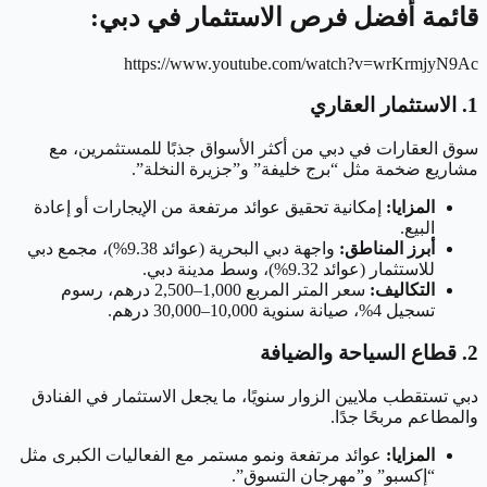
قائمة أفضل فرص الاستثمار في دبي:
https://www.youtube.com/watch?v=wrKrmjyN9Ac
1. الاستثمار العقاري
سوق العقارات في دبي من أكثر الأسواق جذبًا للمستثمرين، مع
مشاريع ضخمة مثل “برج خليفة” و”جزيرة النخلة”.
المزايا:
إمكانية تحقيق عوائد مرتفعة من الإيجارات أو إعادة
البيع.
أبرز المناطق:
واجهة دبي البحرية (عوائد 9.38%)، مجمع دبي
للاستثمار (عوائد 9.32%)، وسط مدينة دبي.
التكاليف:
سعر المتر المربع 1,000–2,500 درهم، رسوم
تسجيل 4%، صيانة سنوية 10,000–30,000 درهم.
2. قطاع السياحة والضيافة
دبي تستقطب ملايين الزوار سنويًا، ما يجعل الاستثمار في الفنادق
والمطاعم مربحًا جدًا.
المزايا:
عوائد مرتفعة ونمو مستمر مع الفعاليات الكبرى مثل
“إكسبو” و”مهرجان التسوق”.