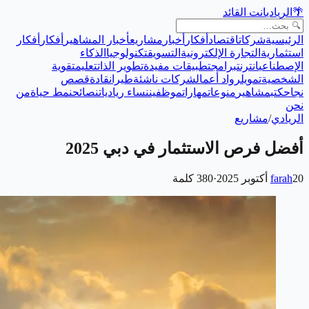
🌴
الريادي
انت القائد
الرئيسية
شركات
اقتصاد
أفكار
أخبار
مشاريع
أخبار المشاهير
أفكار
أفكار
استثمارية
التجارة الإلكترونية
التسويق
تكنولوجيا
الذكاء
الإصطناعي
انترنت
برامج
تطبيقات مفيدة
تطوير الذات
تعليم
تقوية
الشخصية
تمويل
رواد أعمال
شركات ناشئة
طيران
قادة
قصص
نجاح
كتب
مشاهير
منوعات
مهارات
موظفين
نساء رياديات
نصائح
نمط حياة
من
نحن
الريادي
/
مشاريع
أفضل فرص الاستثمار في دبي 2025
20 أكتوبر 2025
farah
·
380
كلمة