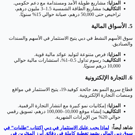
المزايا:
مشاريع طويلة الأمد ومستدامة مع دعم حكومي.
التكاليف:
مشاريع الطاقة الشمسية 1.5–3 مليون درهم،
تراخيص حتى 50,000 درهم، صيانة حوالي 15% سنويًا.
5. الأسواق المالية
سوق الأسهم النشط في دبي يتيح الاستثمار في الأسهم والسندات
والصناديق.
المزايا:
فرص متنوعة لتوليد عوائد مالية قوية.
التكاليف:
رسوم تداول 0.5–1%، استشارات مالية حوالي
10,000 درهم سنويًا.
6. التجارة الإلكترونية
قطاع سريع النمو بعد جائحة كوفيد-19، يتيح الاستثمار في مواقع
ومنصات التجارة الإلكترونية.
المزايا:
إمكانيات نمو كبيرة مع انتشار التجارة الرقمية.
التكاليف:
إنشاء موقع 10,000–100,000 درهم، تسويق رقمي
حوالي 20% من الإيرادات الشهرية.
شاهد أيضاً:
لماذا يجب عليك الاستثمار في دبي
اكتتاب “طلبات” في
سوق دبي المالي يشهد تغطية كاملة في دقائق
أبرز المؤثرين في