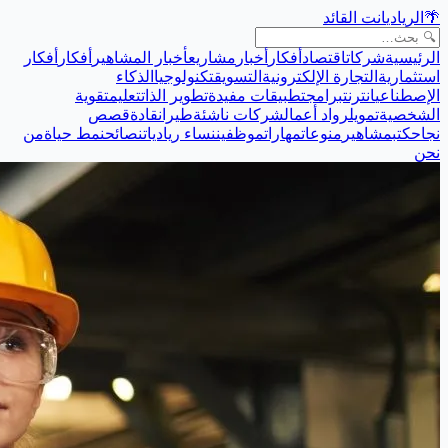
🌴
الريادي
انت القائد
الرئيسية
شركات
اقتصاد
أفكار
أخبار
مشاريع
أخبار المشاهير
أفكار
أفكار
استثمارية
التجارة الإلكترونية
التسويق
تكنولوجيا
الذكاء
الإصطناعي
انترنت
برامج
تطبيقات مفيدة
تطوير الذات
تعليم
تقوية
الشخصية
تمويل
رواد أعمال
شركات ناشئة
طيران
قادة
قصص
نجاح
كتب
مشاهير
منوعات
مهارات
موظفين
نساء رياديات
نصائح
نمط حياة
من
نحن