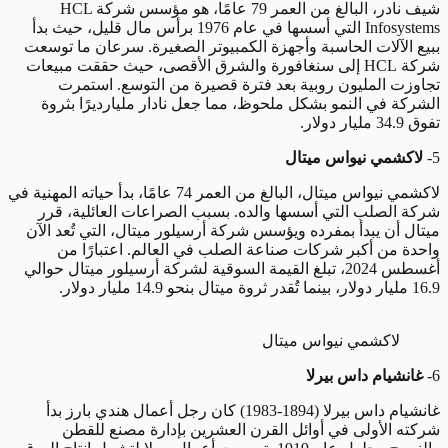
شيف نادر، البالغ من العمر 79 عامًا، هو مؤسس شركة HCL
Infosystems التي أسسها في عام 1976 برأس مال قليل، حيث بدأ
ببيع الآلات الحاسبة وأجهزة الكمبيوتر الصغيرة. سرعان ما توسعت
شركة HCL إلى سنغافورة والشرق الأقصى، حيث حققت مبيعات
تجاوزت المليون روبية بعد فترة قصيرة من التوسع. استمرت
الشركة في النمو بشكل ملحوظ، مما جعل نادار مليارديرًا بثروة
تفوق 34.9 مليار دولار.
5-
لاكشمي نيواس ميتال
لاكشمي نيواس ميتال، البالغ من العمر 74 عامًا، بدأ حياته المهنية في
شركة الصلب التي أسسها والده. بسبب الصراعات العائلية، قرر
ميتال أن يبدأ بمفرده ويؤسس شركة أرسيلور ميتال، التي تُعد الآن
واحدة من أكبر شركات صناعة الصلب في العالم. اعتبارًا من
أغسطس 2024، تبلغ القيمة السوقية لشركة أرسيلور ميتال حوالي
16.9 مليار دولار، بينما تُقدر ثروة ميتال بنحو 14.9 مليار دولار.
لاكشمي نيواس ميتال
6-
غانشيام داس بيرلا
غانشيام داس بيرلا (1894-1983) كان رجل أعمال هندي بارز بدأ
شركته الأولى في أوائل القرن العشرين بإدارة مصنع للقطن