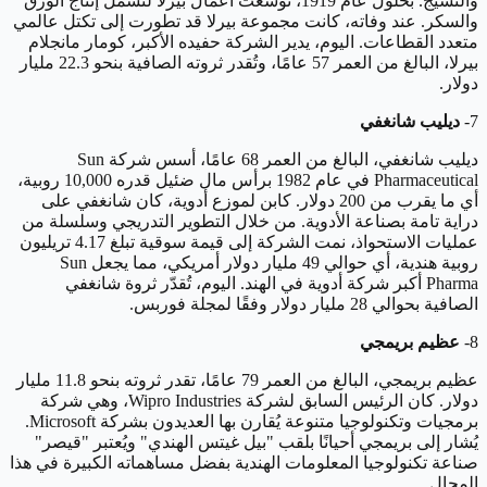
والنسيج. بحلول عام 1919، توسعت أعمال بيرلا لتشمل إنتاج الورق
والسكر. عند وفاته، كانت مجموعة بيرلا قد تطورت إلى تكتل عالمي
متعدد القطاعات. اليوم، يدير الشركة حفيده الأكبر، كومار مانجلام
بيرلا، البالغ من العمر 57 عامًا، وتُقدر ثروته الصافية بنحو 22.3 مليار
دولار.
7-
ديليب شانغفي
ديليب شانغفي، البالغ من العمر 68 عامًا، أسس شركة Sun
Pharmaceutical في عام 1982 برأس مال ضئيل قدره 10,000 روبية،
أي ما يقرب من 200 دولار. كابن لموزع أدوية، كان شانغفي على
دراية تامة بصناعة الأدوية. من خلال التطوير التدريجي وسلسلة من
عمليات الاستحواذ، نمت الشركة إلى قيمة سوقية تبلغ 4.17 تريليون
روبية هندية، أي حوالي 49 مليار دولار أمريكي، مما يجعل Sun
Pharma أكبر شركة أدوية في الهند. اليوم، تُقدّر ثروة شانغفي
الصافية بحوالي 28 مليار دولار وفقًا لمجلة فوربس.
8-
عظيم بريمجي
عظيم بريمجي، البالغ من العمر 79 عامًا، تقدر ثروته بنحو 11.8 مليار
دولار. كان الرئيس السابق لشركة Wipro Industries، وهي شركة
برمجيات وتكنولوجيا متنوعة يُقارن بها العديدون بشركة Microsoft.
يُشار إلى بريمجي أحيانًا بلقب "بيل غيتس الهندي" ويُعتبر "قيصر"
صناعة تكنولوجيا المعلومات الهندية بفضل مساهماته الكبيرة في هذا
المجال.