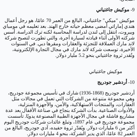
9-
موكيش جاغتياني
موكيش "ميكي" جاغتياني، البالغ من العمر 70 عامًا، هو رجل أعمال
هندي إماراتي أمضى معظم حياته خارج الهند. بعد تعليمه في مومباي
وبيروت، انتقل إلى لندن لدراسة المحاسبة لكنه ترك الدراسة. أسس
شركته الأولى أثناء قيادته لسيارة أجرة، والتي تطورت لتصبح شركة
لاند مارك العملاقة للتجزئة والعقارات ومقرها دبي. في السنوات
الأخيرة، توسعت شركة لاند مارك في مجال التجارة الإلكترونية،
وتُقدر ثروة جاغتياني بنحو 5.2 مليار دولار.
موكيش جاغتياني
10-
أردشير جودريج
أردشير جودريج (1868-1936) شارك في تأسيس مجموعة جودريج،
وهي مجموعة متنوعة من الشركات التي تعمل في مجالات مثل
العقارات، والمنتجات الاستهلاكية، والأمن، والأجهزة المنزلية،
والأدوات الصناعية. بدأت الشركة بنجاح في صناعة الأقفال بعد عدة
مشاريع فاشلة في مجال الأجهزة الطبية المصنوعة يدويًا. تأسست
مجموعة جودريج في عام 1897، وتبلغ عائدات شركات جودريج اليوم
أكثر من 6 مليارات دولار. ويُقدّر ثروة حفيده، آدي جودريج، البالغ من
العمر 82 عامًا، الذي يدير الشركة، بنحو 4 مليارات دولار.