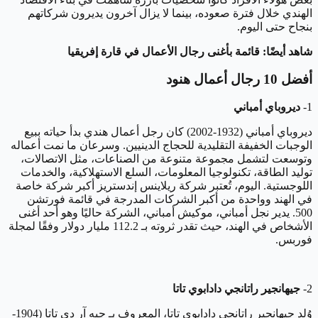
الهندي خلال فترة صعوده، بينما لا يزال آخرون يديرون شركاتهم
بنجاح حتى اليوم.
شاهد أيضًا: قائمة بأغنى رجال الأعمال في قارة إفريقيا
أفضل 10 رجال أعمال هنود
1-
ديروباي أمباني
ديروباي أمباني (1932-2002) كان رجل أعمال هندي بدأ حياته ببيع
الوجبات الخفيفة التقليدية للحجاج الدينيين. وسرعان ما نمت أعماله
وتوسعت لتشمل مجموعة متنوعة من الصناعات، مثل الاتصالات،
توليد الطاقة، تكنولوجيا المعلومات، السلع الاستهلاكية، والخدمات
اللوجستية. اليوم، تُعتبر شركة ريلاينس إندستريز أكبر شركة خاصة
في الهند وواحدة من أكبر الشركات المدرجة في قائمة فورتشن
500. يدير نجل أمباني، موكيش أمباني، الشركة حاليًا وهو أحد أغنى
الأشخاص في الهند، حيث تقدر ثروته بـ 112.2 مليار دولار وفقًا لمجلة
فوربس.
2-
جيهانجير راتانجي دادابوي تاتا
وُلد جيهانجير راتانجي دادابوي تاتا، المعروف بـ جيه آر دي تاتا (1904-