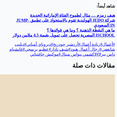
شاهد أيضاً:
هيف زمزم … مثال لطموح الفتاة الإماراتية الجديدة
شركة
JEDO
الهولندية تقوم بالاستحواذ على تطبيق
JUMP-
IN
السعودي
ما هي اليقظة الذهنية ؟ وما هي فوائدها ؟
ISCHOOL
المصرية تحصل على تمويل بقيمة 4.5 ملايين دولار
#
أعمال
#
ريادة أعمال
#
أردشير جودريج
#
ديروباي أمباني
#
ديليب
شانغفي
#
رجال أعمال هنود
#
شيف نادار
#
عظيم بريمجي
#
غانشيام
داس بيرلا
#
لاكشمي نيواس ميتال
#
موكيش جاغتياني
مقالات ذات صلة