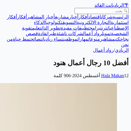
🌴
الريادي
انت القائد
الرئيسية
شركات
اقتصاد
أفكار
أخبار
مشاريع
أخبار المشاهير
أفكار
أفكار
استثمارية
التجارة الإلكترونية
التسويق
تكنولوجيا
الذكاء
الإصطناعي
انترنت
برامج
تطبيقات مفيدة
تطوير الذات
تعليم
تقوية
الشخصية
تمويل
رواد أعمال
شركات ناشئة
طيران
قادة
قصص
نجاح
كتب
مشاهير
منوعات
مهارات
موظفين
نساء رياديات
نصائح
نمط حياة
من
نحن
الريادي
/
رواد أعمال
أفضل 10 رجال أعمال هنود
12 أغسطس 2024
Hala Makan
·
906
كلمة