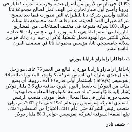
1993)، في باريس لأبوين من أصول هندية وفرنسية. تدرب كطيار في
أوروبا وأصبح أول طيار تجاري في الهند. عمل لصالح مجموعة تاتا
العائلية وأسس شركة تاتا للطيران، التي تطورت فيما بعد لتصبح
شركة طيران الهند الحديثة. عند وفاته، كانت مجموعة تاتا تمتلك
حوالي 100 شركة متنوعة في مختلف الصناعات. من المشاريع
البارزة التي أسسها تاتا هي تاتا موتورز، التي تنتج سيارات اقتصادية
يمكن للكثير من الهنود تحمل تكلفتها. يُذكر أن جيه آر دي تاتا هو من
سلالة جامسيتجي تاتا، مؤسس مجموعة تاتا في منتصف القرن
التاسع عشر.
3-
ناجافارا راماراو نارايانا مورثي
ناجافارا راماراو نارايانا مورثي، البالغ من العمر 75 عامًا، هو رجل
أعمال هندي شارك في تأسيس شركة تكنولوجيا المعلومات العملاقة
إنفوسيس (Infosys) باستثمار أولي قدره 10 آلاف روبية، أي بضع
مئات من الدولارات بأسعار اليوم. بثروة صافية تبلغ 3.6 مليار دولار،
يُشار إليه غالبًا باسم "والد صناعة تكنولوجيا المعلومات الهندية"
بسبب دوره البارز في هذا المجال. شغل مورثي منصب الرئيس
التنفيذي لشركة إنفوسيس من عام 1981 حتى عام 2002، ثم تولى
منصب رئيس الشركة حتى عام 2011. اعتبارًا من أغسطس 2024،
تبلغ القيمة السوقية لشركة إنفوسيس حوالي 88.3 مليار دولار.
4-
شيف نادر