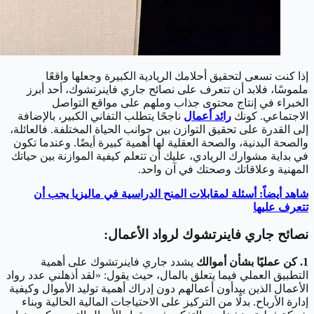
إذا كنت تسعى لتحقيق أحلامك الريادية الكبيرة وجعلها واقعًا
ملموسًا، فلابد أن تتعرف على نصائح جاري فاينرتشوك، أحد أبرز
الخبراء في إنتاج محتوى جذاب وملهم على مواقع التواصل
الاجتماعي. كونك
رائد أعمال
ناجحًا يتطلب التفاني الكبير، بالإضافة
إلى القدرة على تحقيق التوازن بين جوانب الحياة المختلفة. فالعائلة،
والصحة البدنية، والصحة العقلية لها أهمية كبيرة أيضًا. وعندما تكون
في بداية مشوارك الريادي، عليك أن تتعلم كيفية الموازنة بين حياتك
المهنية وعلاقاتك وصحتك في آن واحد.
شاهد أيضاً: أسئلة لمقابلات المنح الدراسية في ماليزيا يجب أن
تتعرف عليها
نصائح جاري فاينرتشوك لرواد الأعمال:
1. كن عمليًا بشأن أموالك
يشدد جاري فاينرتشوك على أهمية
التطبيق العملي فيما يتعلق بالمال، حيث يقول: «لقد أذهلني عدد رواد
الأعمال الذين يبدأون أعمالهم دون إدراك أهمية توليد الأموال وكيفية
إدارة الأرباح. بدلًا من التركيز على الاحتياجات المالية الحالية وبناء