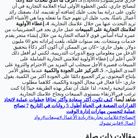
جاري فاينرتشوك[/caption]
3. اعرف ما الذي تتحدث عنه
وفقًا
لنصائح جاري، تكمن الخطوة الأولى لبناء العلامة التجارية في أن
تكون على دراية بما يجب عليك إضافته أو تقديمه. لذا، بصفتك رائد
أعمال ناشئًا، يجب عليك أن تفهم جيدًا ما تفعله وما هي الأشياء التي
تريد التحدث عنها من خلال علامتك التجارية.
4. إعطاء الأولوية
لعلامتك التجارية على المبيعات
عمل جاري بجد في العشرينيات من
عمره لبناء أساس قوي لأعماله التجارية من خلال إنشاء متجر يقدم
خدمات ومنتجات. بعد سنوات قليلة، بلغت إيراداته نحو 60 مليون
دولار. يقول جاري: «كان من الممكن أن أكون أكثر ذكاءً بتحقيق
الدخل من معلوماتي وبيع الدورات التدريبية، لكنني لم أفعل ذلك
لأنني أعلم أن إعطاء الأولوية لعلامتي التجارية الشاملة على
المبيعات قصيرة الأجل سيجلب لي المزيد من الاحترام والثروة على
المدى الطويل».
5. التركيز على الجودة والكمية
عندما يتعلق الأمر
بإنتاج المحتوى، يركز الجميع دائمًا على الجودة أكثر من الكمية. يقول
جاري: «أنا فعال في مجال الجودة والكمية، كلاهما مطلوب
لاستراتيجية رابحة». لذا عليك أن تفكر بهذه الطريقة جيدًا إذا كنت
ترغب في الارتقاء بمستوى المبيعات ونجاح علامتك التجارية.
شاهد أيضاً:
كيف تكون أكثر سعادة وأكثر نجاحًا
خطوات عملية لاتخاذ
القرارات الصعبة في الحياة
أطول 5 روايات في التاريخ
7 نصائح
عملية لتحسين مهارات إدارة الوقت
#
نصائح
#
علامات تجارية
#
ريادة الأعمال
#
مبيعات
#
رواد
أعمال
#
فاينرتشوك
مقالات ذات صلة