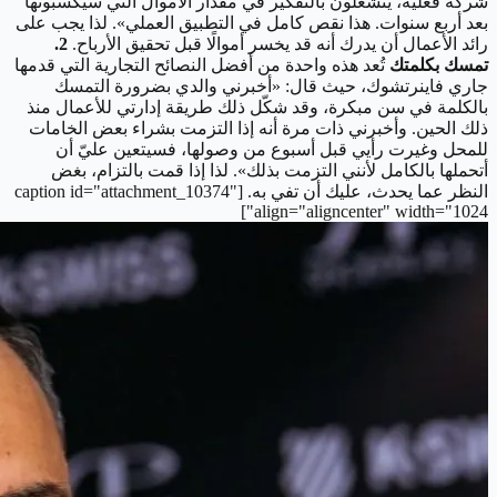
شركة فعلية، ينشغلون بالتفكير في مقدار الأموال التي سيكسبونها
بعد أربع سنوات. هذا نقص كامل في التطبيق العملي». لذا يجب على
رائد الأعمال أن يدرك أنه قد يخسر أموالًا قبل تحقيق الأرباح.
2.
تمسك بكلمتك
تُعد هذه واحدة من أفضل النصائح التجارية التي قدمها
جاري فاينرتشوك، حيث قال: «أخبرني والدي بضرورة التمسك
بالكلمة في سن مبكرة، وقد شكّل ذلك طريقة إدارتي للأعمال منذ
ذلك الحين. وأخبرني ذات مرة أنه إذا التزمت بشراء بعض الخامات
للمحل وغيرت رأيي قبل أسبوع من وصولها، فسيتعين عليّ أن
أتحملها بالكامل لأنني التزمت بذلك». لذا إذا قمت بالتزام، بغض
النظر عما يحدث، عليك أن تفي به. [caption id="attachment_10374"
align="aligncenter" width="1024"]