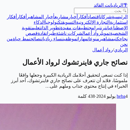
🌴
الريادي
انت القائد
الرئيسية
شركات
اقتصاد
أفكار
أخبار
مشاريع
أخبار المشاهير
أفكار
أفكار
استثمارية
التجارة الإلكترونية
التسويق
تكنولوجيا
الذكاء
الإصطناعي
انترنت
برامج
تطبيقات مفيدة
تطوير الذات
تعليم
تقوية
الشخصية
تمويل
رواد أعمال
شركات ناشئة
طيران
قادة
قصص
نجاح
كتب
مشاهير
منوعات
مهارات
موظفين
نساء رياديات
نصائح
نمط حياة
من
نحن
الريادي
/
رواد أعمال
نصائح جاري فاينرتشوك لرواد الأعمال
إذا كنت تسعى لتحقيق أحلامك الريادية الكبيرة وجعلها واقعًا
ملموسًا، فلابد أن تتعرف على نصائح جاري فاينرتشوك، أحد أبرز
الخبراء في إنتاج محتوى جذاب وملهم على…
4 يوليو 2024
heba
·
438
كلمة