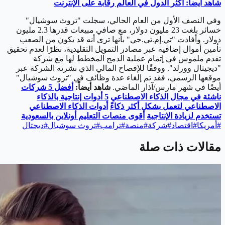
شاهد أيضاً: أكثر الدول في العالم رقابة على الإنترنت
وفي النصف الأول من العام الحالي، سجلت "تروث سوشيال"
خسائر بلغت 23 مليون دولار، مع صافي مبيعات قدرها 2.3 مليون
دولار. وأفادت "تي.إم.تي.جي" بأنها ترى أنه قد يكون من الصعب
تأمين أموال إضافية عبر مصادر التمويل التقليدية، نظرًا لعدم تحقيق
تقدم ملموس في إتمام عملية الدمج المخطط لها مع شركة
"ديجيتال وورلد". ووفقًا للإفصاح المالي الذي نشرته الشركة عبر
موقعها الرسمي، فقد تم إلغاء عدة وظائف في "تروث سوشيال"
أيضًا في شهر مارس/آذار الماضي.
شاهد أيضاً:
أفضل 5 شركات
ناشئة في مجال الذكاء الاصطناعي
5 أدوات إنتاجية بالذكاء
الاصطناعي لتعمل بشكل أكثر ذكاءً
أدوات الذكاء الاصطناعي
تستخدم لزيادة الإنتاجية
أقوى منصات التعليم أونلاين بالسعودية
#
أمريكا
#
اقتصاد
#
شركة
#
منصة
#
ترامب
#
تروث سوشيال
#
ديجتال
مقالات ذات صلة