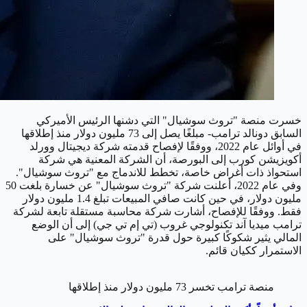
خسرت منصة "تروث سوشيال" التي دشنها الرئيس الأميركي
السابق دونالد ترامب- مبلغًا يصل إلى 73 مليون دولار منذ إطلاقها
في أوائل عام 2022، ووفقًا لإفصاح قدمته شركة ديجيتال وورلد
أكويزيشن كورب إلى البورصة، أن الشركة المعنية هي شركة
استحواذ ذات أغراض خاصة، تخطط للاندماج مع "تروث سوشيال".
وفي عام 2022، أعلنت شركة "تروث سوشيال" عن خسارة بلغت 50
مليون دولار، في حين كانت صافي المبيعات تبلغ 1.4 مليون دولار
فقط. ووفقًا للإفصاح، أشارت شركة محاسبة مستقلة تابعة لشركة
ترامب ميديا آند تكنولوجي غروب (تي إم تي جي) إلى أن الوضع
المالي يثير شكوكًا كبيرة حول قدرة "تروث سوشيال" على
الاستمرار ككيان قائم.
منصة ترامب تخسر 73 مليون دولار منذ إطلاقها