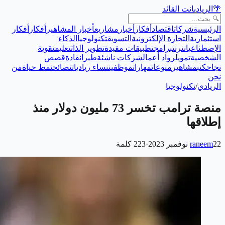
🌴
الريادي
انت القائد
الرئيسية
شركات
اقتصاد
أفكار
أخبار
مشاريع
أخبار المشاهير
أفكار
أفكار
استثمارية
التجارة الإلكترونية
التسويق
تكنولوجيا
الذكاء
الإصطناعي
انترنت
برامج
تطبيقات مفيدة
تطوير الذات
تعليم
تقوية
الشخصية
تمويل
رواد أعمال
شركات ناشئة
طيران
قادة
قصص
نجاح
كتب
مشاهير
منوعات
مهارات
موظفين
نساء رياديات
نصائح
نمط حياة
من
نحن
الريادي
/
تكنولوجيا
منصة ترامب تخسر 73 مليون دولار منذ
إطلاقها
22 نوفمبر 2023
raneem
·
223
كلمة