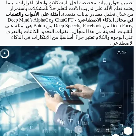
تصميم خوارزميات مخصصة لحل المشكلات واتخاذ القرارات، بينما
يعتمد تعلم الآلة على تدريب الآلات لتعلم حلاً للمشكلات باستمرار
من خلال تحليل مصادر بيانات متعددة.
أمثلة على الأدوات والتقنيات
في مجال الذكاء الاصطناعي:
- ChatGPT وDeep Mind’s AlphaGo
وDeep Face من Facebook وDeep Speech من Baidu هي أمثلة على
التقنيات الحديثة في هذا المجال. - تقنيات التحديد الكائنات والتعرف
على الوجوه والكلام تعتبر جزءًا أساسيًا من الابتكارات في الذكاء
الاصطناعي.