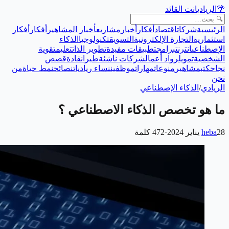
🌴
الريادي
انت القائد
الرئيسية
شركات
اقتصاد
أفكار
أخبار
مشاريع
أخبار المشاهير
أفكار
أفكار
استثمارية
التجارة الإلكترونية
التسويق
تكنولوجيا
الذكاء
الإصطناعي
انترنت
برامج
تطبيقات مفيدة
تطوير الذات
تعليم
تقوية
الشخصية
تمويل
رواد أعمال
شركات ناشئة
طيران
قادة
قصص
نجاح
كتب
مشاهير
منوعات
مهارات
موظفين
نساء رياديات
نصائح
نمط حياة
من
نحن
الريادي
/
الذكاء الإصطناعي
ما هو تخصص الذكاء الاصطناعي ؟
28 يناير 2024
heba
·
472
كلمة