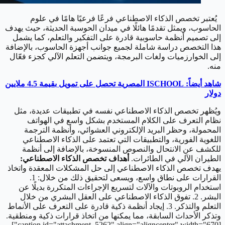
يُعتبر تخصص الذكاء الاصطناعي فرعًا فرعيًا هامًا في علوم
الحاسوب، ويمثل تقدمًا هائلًا في ميدان الحوسبة الحديثة، حيث يهدف
إلى تصميم أنظمة حاسوبية قادرة على التفكير والتعلم، كما يشمل
هذا التخصص دراسة شاملة لجميع جوانب أجهزة الحاسوب، بالإضافة
إلى الخوارزميات ولغات البرمجة، ويتضمن التعلم الآلي كجزء فعّال
منه.
شاهد أيضاً: ISCHOOL المصرية تحصل على تمويل بقيمة 4.5 ملايين
دولار
ويُظهر تخصص الذكاء الاصطناعي نفسه في تطبيقات عديدة، مثل
نظام التعرف على الكلام المستخدم بشكل واسع في الهواتف
المحمولة، وحظر البريد الإلكتروني العشوائي، وأنظمة الترجمة
اللغوية الفورية، والتطبيقات التي تعتمد على الذكاء الاصطناعي
للكشف عن الانتحال والنصوص المنسوخة، بالإضافة إلى أنظمة
الطيران الآلي في الطائرات.
أهداف تخصص الذكاء الاصطناعي:
يهدف تخصص الذكاء الاصطناعي إلى حل المشكلات المعقدة واتخاذ
القرارات على نطاق واسع، ويسعى لتحقيق ذلك من خلال: 1.
استخدام الروبوتات والآلات لتسريع الإجراءات المتكررة بديلًا عن
البشر. 2. تفوق الذكاء الاصطناعي على العقل البشري من خلال
التعلم والتذكر. 3. إيجاد أنظمة ذكية قادرة على التعرف على الأنماط
وتذكر الأحداث السابقة، مما يمكنها من اتخاذ قرارات ذكية ومنطقية.
[caption id="attachment_5262" align="aligncenter" width="670"]