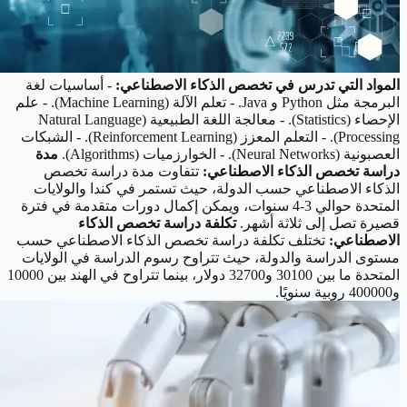
المواد التي تدرس في تخصص الذكاء الاصطناعي:
- أساسيات لغة
البرمجة مثل Python و Java. - تعلم الآلة (Machine Learning). - علم
الإحصاء (Statistics). - معالجة اللغة الطبيعية (Natural Language
Processing). - التعلم المعزز (Reinforcement Learning). - الشبكات
العصبونية (Neural Networks). - الخوارزميات (Algorithms).
مدة
دراسة تخصص الذكاء الاصطناعي:
تتفاوت مدة دراسة تخصص
الذكاء الاصطناعي حسب الدولة، حيث تستمر في كندا والولايات
المتحدة حوالي 3-4 سنوات، ويمكن إكمال دورات متقدمة في فترة
قصيرة تصل إلى ثلاثة أشهر.
تكلفة دراسة تخصص الذكاء
الاصطناعي:
تختلف تكلفة دراسة تخصص الذكاء الاصطناعي حسب
مستوى الدراسة والدولة، حيث تتراوح رسوم الدراسة في الولايات
المتحدة ما بين 30100 و32700 دولار، بينما تتراوح في الهند بين 10000
و400000 روبية سنويًا.