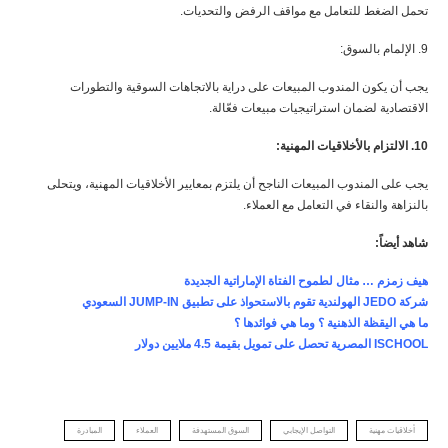
تحمل الضغط للتعامل مع مواقف الرفض والتحديات.
9. الإلمام بالسوق:
يجب أن يكون المندوب المبيعات على دراية بالاتجاهات السوقية والتطورات
الاقتصادية لضمان استراتيجيات مبيعات فعّالة.
10. الالتزام بالأخلاقيات المهنية:
يجب على المندوب المبيعات الناجح أن يلتزم بمعايير الأخلاقيات المهنية، ويتحلى
بالنزاهة والنقاء في التعامل مع العملاء.
شاهد أيضاً:
هيف زمزم … مثال لطموح الفتاة الإماراتية الجديدة
شركة
JEDO
الهولندية تقوم بالاستحواذ على تطبيق
JUMP-IN
السعودي
ما هي اليقظة الذهنية ؟ وما هي فوائدها ؟
ISCHOOL
المصرية تحصل على تمويل بقيمة 4.5 ملايين دولار
أخلاقيات مهنية
التواصل الإيجابي
السوق المستهدفة
العملاء
المبادرة