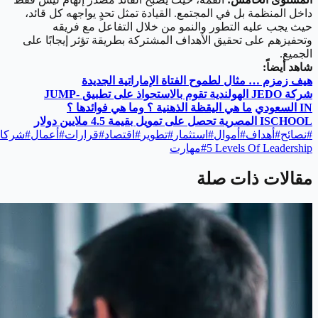
داخل المنظمة بل في المجتمع. القيادة تمثل تحدٍ يواجهه كل قائد،
حيث يجب عليه التطور والنمو من خلال التفاعل مع فريقه
وتحفيزهم على تحقيق الأهداف المشتركة بطريقة تؤثر إيجابًا على
الجميع.
شاهد أيضاً:
هيف زمزم … مثال لطموح الفتاة الإماراتية الجديدة
شركة
JEDO
الهولندية تقوم بالاستحواذ على تطبيق
JUMP-
IN
السعودي
ما هي اليقظة الذهنية ؟ وما هي فوائدها ؟
ISCHOOL
المصرية تحصل على تمويل بقيمة 4.5 ملايين دولار
#
نصائح
#
أهداف
#
أموال
#
استثمار
#
تطوير
#
اقتصاد
#
قرارات
#
أعمال
#
شركا
5 Levels Of Leadership
#
مهارت
مقالات ذات صلة