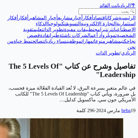
🌴
الريادي
انت القائد
الرئيسية
شركات
اقتصاد
أفكار
أخبار
مشاريع
أخبار المشاهير
أفكار
أفكار
استثمارية
التجارة الإلكترونية
التسويق
تكنولوجيا
الذكاء
الإصطناعي
انترنت
برامج
تطبيقات مفيدة
تطوير الذات
تعليم
تقوية
الشخصية
تمويل
رواد أعمال
شركات ناشئة
طيران
قادة
قصص
نجاح
كتب
مشاهير
منوعات
مهارات
موظفين
نساء رياديات
نصائح
نمط حياة
من
نحن
الريادي
/
تطوير الذات
تفاصيل وشرح عن كتاب "The 5 Levels Of
Leadership"
في عالم متغير بسرعة البرق، لا تُعد القيادة الفعّالة ميزة فحسب،
بل ضرورة، ويأتي كتاب "The 5 Levels Of Leadership" للكاتب
الأمريكي جون سي. ماكسويل كدليل…
19 مارس 2024
heba
·
296
كلمة