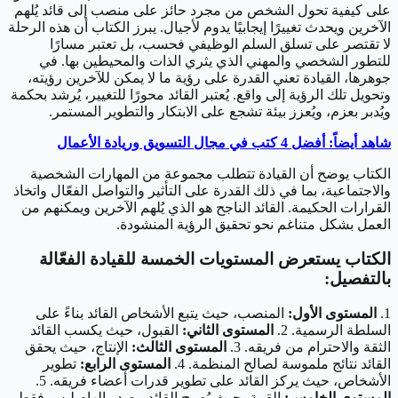
على كيفية تحول الشخص من مجرد حائز على منصب إلى قائد يُلهم
الآخرين ويحدث تغييرًا إيجابيًا يدوم لأجيال. يبرز الكتاب أن هذه الرحلة
لا تقتصر على تسلق السلم الوظيفي فحسب، بل تعتبر مسارًا
للتطور الشخصي والمهني الذي يثري الذات والمحيطين بها. في
جوهرها، القيادة تعني القدرة على رؤية ما لا يمكن للآخرين رؤيته،
وتحويل تلك الرؤية إلى واقع. يُعتبر القائد محورًا للتغيير، يُرشد بحكمة
ويُدبر بعزم، ويُعزز بيئة تشجع على الابتكار والتطوير المستمر.
شاهد أيضاً: أفضل 4 كتب في مجال التسويق وريادة الأعمال
الكتاب يوضح أن القيادة تتطلب مجموعة من المهارات الشخصية
والاجتماعية، بما في ذلك القدرة على التأثير والتواصل الفعّال واتخاذ
القرارات الحكيمة. القائد الناجح هو الذي يُلهم الآخرين ويمكنهم من
العمل بشكل متناغم نحو تحقيق الرؤية المنشودة.
الكتاب يستعرض المستويات الخمسة للقيادة الفعّالة
بالتفصيل:
1.
المستوى الأول:
المنصب، حيث يتبع الأشخاص القائد بناءً على
السلطة الرسمية. 2.
المستوى الثاني:
القبول، حيث يكسب القائد
الثقة والاحترام من فريقه. 3.
المستوى الثالث:
الإنتاج، حيث يحقق
القائد نتائج ملموسة لصالح المنظمة. 4.
المستوى الرابع:
تطوير
الأشخاص، حيث يركز القائد على تطوير قدرات أعضاء فريقه. 5.
المستوى الخامس:
القمة، حيث يُصبح القائد مصدر إلهام ليس فقط