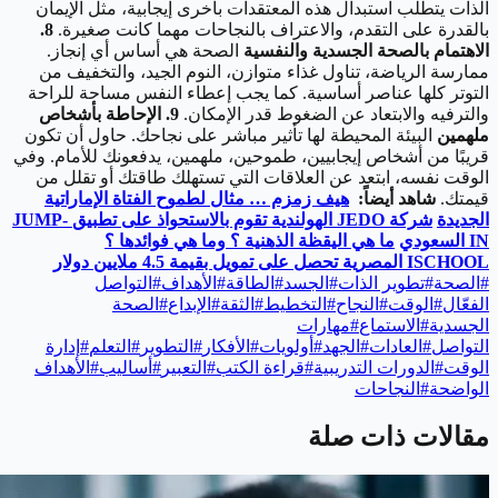
الذات يتطلب استبدال هذه المعتقدات بأخرى إيجابية، مثل الإيمان
بالقدرة على التقدم، والاعتراف بالنجاحات مهما كانت صغيرة.
8.
الاهتمام بالصحة الجسدية والنفسية
الصحة هي أساس أي إنجاز.
ممارسة الرياضة، تناول غذاء متوازن، النوم الجيد، والتخفيف من
التوتر كلها عناصر أساسية. كما يجب إعطاء النفس مساحة للراحة
والترفيه والابتعاد عن الضغوط قدر الإمكان.
9. الإحاطة بأشخاص
ملهمين
البيئة المحيطة لها تأثير مباشر على نجاحك. حاول أن تكون
قريبًا من أشخاص إيجابيين، طموحين، ملهمين، يدفعونك للأمام. وفي
الوقت نفسه، ابتعد عن العلاقات التي تستهلك طاقتك أو تقلل من
قيمتك.
شاهد أيضاً:
هيف زمزم … مثال لطموح الفتاة الإماراتية
الجديدة
شركة
JEDO
الهولندية تقوم بالاستحواذ على تطبيق
JUMP-
IN
السعودي
ما هي اليقظة الذهنية ؟ وما هي فوائدها ؟
ISCHOOL
المصرية تحصل على تمويل بقيمة 4.5 ملايين دولار
#
الصحة
#
تطوير الذات
#
الجسد
#
الطاقة
#
الأهداف
#
التواصل
الفعّال
#
الوقت
#
النجاح
#
التخطيط
#
الثقة
#
الإبداع
#
الصحة
الجسدية
#
الاستماع
#
مهارات
التواصل
#
العادات
#
الجهد
#
أولويات
#
الأفكار
#
التطوير
#
التعلم
#
إدارة
الوقت
#
الدورات التدريبية
#
قراءة الكتب
#
التعبير
#
أساليب
#
الأهداف
الواضحة
#
النجاحات
مقالات ذات صلة