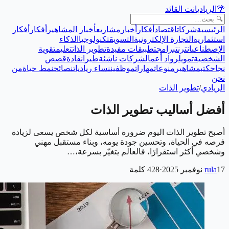
🌴
الريادي
انت القائد
الرئيسية
شركات
اقتصاد
أفكار
أخبار
مشاريع
أخبار المشاهير
أفكار
أفكار
استثمارية
التجارة الإلكترونية
التسويق
تكنولوجيا
الذكاء
الإصطناعي
انترنت
برامج
تطبيقات مفيدة
تطوير الذات
تعليم
تقوية
الشخصية
تمويل
رواد أعمال
شركات ناشئة
طيران
قادة
قصص
نجاح
كتب
مشاهير
منوعات
مهارات
موظفين
نساء رياديات
نصائح
نمط حياة
من
نحن
الريادي
/
تطوير الذات
أفضل أساليب تطوير الذات
أصبح تطوير الذات اليوم ضرورة أساسية لكل شخص يسعى لزيادة
فرصه في الحياة، وتحسين جودة يومه، وبناء مستقبل مهني
وشخصي أكثر استقرارًا، فالعالم يتغيّر بسرعة،…
17 نوفمبر 2025
rula
·
428
كلمة