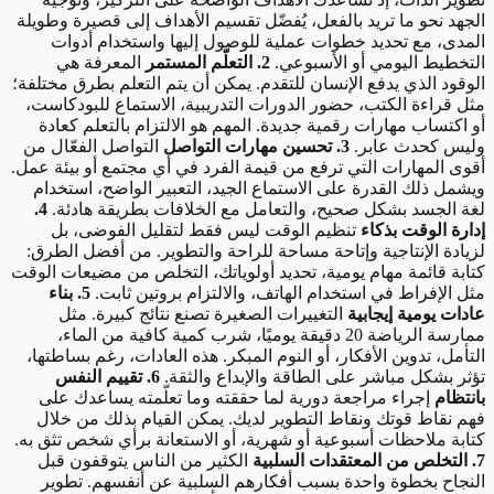
الجهد نحو ما تريد بالفعل، يُفضّل تقسيم الأهداف إلى قصيرة وطويلة
المدى، مع تحديد خطوات عملية للوصول إليها واستخدام أدوات
التخطيط اليومي أو الأسبوعي.
2. التعلّم المستمر
المعرفة هي
الوقود الذي يدفع الإنسان للتقدم. يمكن أن يتم التعلم بطرق مختلفة؛
مثل قراءة الكتب، حضور الدورات التدريبية، الاستماع للبودكاست،
أو اكتساب مهارات رقمية جديدة. المهم هو الالتزام بالتعلم كعادة
وليس كحدث عابر.
3. تحسين مهارات التواصل
التواصل الفعّال من
أقوى المهارات التي ترفع من قيمة الفرد في أي مجتمع أو بيئة عمل.
ويشمل ذلك القدرة على الاستماع الجيد، التعبير الواضح، استخدام
لغة الجسد بشكل صحيح، والتعامل مع الخلافات بطريقة هادئة.
4.
إدارة الوقت بذكاء
تنظيم الوقت ليس فقط لتقليل الفوضى، بل
لزيادة الإنتاجية وإتاحة مساحة للراحة والتطوير. من أفضل الطرق:
كتابة قائمة مهام يومية، تحديد أولوياتك، التخلص من مضيعات الوقت
مثل الإفراط في استخدام الهاتف، والالتزام بروتين ثابت.
5. بناء
عادات يومية إيجابية
التغييرات الصغيرة تصنع نتائج كبيرة. مثل
ممارسة الرياضة 20 دقيقة يوميًا، شرب كمية كافية من الماء،
التأمل، تدوين الأفكار، أو النوم المبكر. هذه العادات، رغم بساطتها،
تؤثر بشكل مباشر على الطاقة والإبداع والثقة.
6. تقييم النفس
بانتظام
إجراء مراجعة دورية لما حققته وما تعلّمته يساعدك على
فهم نقاط قوتك ونقاط التطوير لديك. يمكن القيام بذلك من خلال
كتابة ملاحظات أسبوعية أو شهرية، أو الاستعانة برأي شخص تثق به.
7. التخلص من المعتقدات السلبية
الكثير من الناس يتوقفون قبل
النجاح بخطوة واحدة بسبب أفكارهم السلبية عن أنفسهم. تطوير