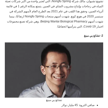
تشونغ تشيوان، مالك شركة Nongfu Spring، التي تُعتبر واحدة من أكبر شركات تعبئة
المياه في زجاجات وإنتاج مشروب الشاي في الصين. يتمتع بمكانة الرقم 1 في قائمة
أثرياء الصين، وحقق هذا اللقب في عام 2021 بعد الطرح العام لأسهم الشركة في
سبتمبر 2020 في هونغ كونغ. شهدت أسهم منتجات Nongfu Spring ارتفاعًا، بينما
شهدت أسهم Beijing Wantai Biological Pharmacy، وهي شركة تصنع مجموعات
اختبار Covid-19، التي يترأسها انخفاضًا.
2- تشانغ يي مينغ
تشانغ يي مينغ
صافي الثروة: 45 مليار دولار