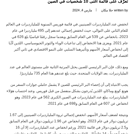
تعرّف على قائمة أغنى 10 شخصيات في الصين
written by
حلا مكان
مارس 4, 2024
انخفض عدد المليارديرات الصينيين في قائمة فوربس السنوية للمليارديرات في العالم
للعام الثاني على التوالي، حيث انخفض إجمالي عددهم إلى 495 مليارديرا في عام
2023، بانخفاض عن 539 في العام السابق وبعدما سجل رقمًا قياسيًا بلغ 626 في
عام 2021. ويعزى هذا الانخفاض إلى تداعيات الوباء والتوتر الجيوسياسي، اللذين أدَّيا
إلى انخفاض أسعار الأسهم وتأثيرهما السلبي على النمو الاقتصادي في ثاني أكبر
اقتصاد في العالم.
ومع ذلك، فإن البر الرئيسي للصين يحتل المرتبة الثانية على مستوى العالم في عدد
المليارديرات، بعد الولايات المتحدة، حيث بلغ عددهم هذا العام 735 مليارديرًا.
يجب الانتباه إلى أن إحصاء البر الرئيسي للصين لا يشمل حاملي جوازات السفر من
هونغ كونغ وماكاو، اللذين يُدرجون بشكل منفصل من قبل فوربس. وعند احتساب هؤلاء
المليارديرات، يبلغ عدد المليارديرات في الصين الكبرى 562 في عام 2023، وهو
انخفاض عن 607 في العام السابق و698 في عام 2021.
ونتيجة لضعف أسعار الأسهم، انخفض إجمالي ثروة المليارديرات الصينيين إلى 1.67
تريليون دولار في عام 2023، وهو انخفاض عن 1.96 تريليون دولار في العام السابق
و2.5 تريليون دولار في قائمة 2021. ورغم انخفاض عدد المليارديرات، إلا أن 16
شخصاً جديداً و 14 عائداً إلى القائمة – الذين سبق وأن كانوا على القائمة وغابوا ثم