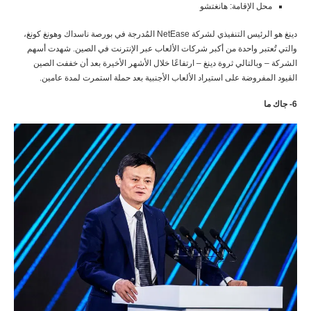
محل الإقامة: هانغتشو
دينغ هو الرئيس التنفيذي لشركة NetEase المُدرجة في بورصة ناسداك وهونغ كونغ،
والتي تُعتبر واحدة من أكبر شركات الألعاب عبر الإنترنت في الصين. شهدت أسهم
الشركة – وبالتالي ثروة دينغ – ارتفاعًا خلال الأشهر الأخيرة بعد أن خففت الصين
القيود المفروضة على استيراد الألعاب الأجنبية بعد حملة استمرت لمدة عامين.
6- جاك ما