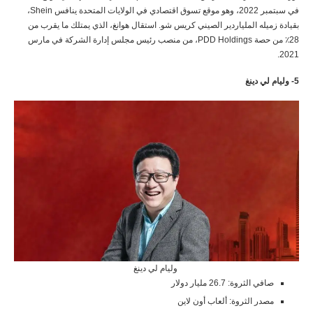
في سبتمبر 2022، وهو موقع تسوق اقتصادي في الولايات المتحدة ينافس Shein،
بقيادة زميله الملياردير الصيني كريس شو. استقال هوانغ، الذي يمتلك ما يقرب من
28٪ من حصة PDD Holdings، من منصب رئيس مجلس إدارة الشركة في مارس
2021.
5- وليام لي دينغ
وليام لي دينغ
صافي الثروة: 26.7 مليار دولار
مصدر الثروة: ألعاب أون لاين