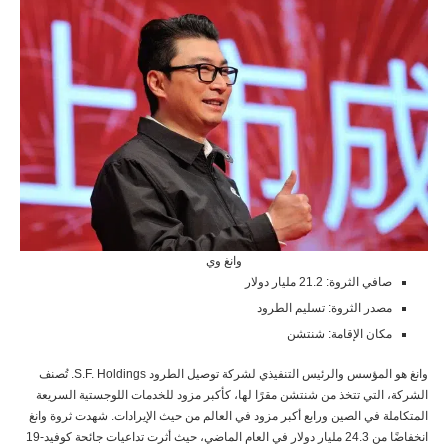
وانغ وي
صافي الثروة: 21.2 مليار دولار
مصدر الثروة: تسليم الطرود
مكان الإقامة: شنتشن
وانغ هو المؤسس والرئيس التنفيذي لشركة توصيل الطرود S.F. Holdings. تُصنف
الشركة، التي تتخذ من شنتشن مقرًا لها، كأكبر مزود للخدمات اللوجستية السريعة
المتكاملة في الصين ورابع أكبر مزود في العالم من حيث الإيرادات. شهدت ثروة وانغ
انخفاضًا من 24.3 مليار دولار في العام الماضي، حيث أثرت تداعيات جائحة كوفيد-19