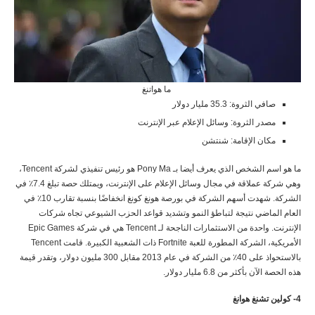
ما هواتنغ
صافي الثروة: 35.3 مليار دولار
مصدر الثروة: وسائل الإعلام عبر الإنترنت
مكان الإقامة: شنتشن
ما هو اسم الشخص الذي يعرف أيضا بـ Pony Ma هو رئيس تنفيذي لشركة Tencent،
وهي شركة عملاقة في مجال وسائل الإعلام على الإنترنت، ويمتلك حصة تبلغ 7.4٪ في
الشركة. شهدت أسهم الشركة في بورصة هونغ كونغ انخفاضًا بنسبة تقارب 10٪ في
العام الماضي نتيجة لتباطؤ النمو وتشديد قواعد الحزب الشيوعي تجاه شركات
الإنترنت. واحدة من الاستثمارات الناجحة لـ Tencent هي في شركة Epic Games
الأمريكية، الشركة المطورة للعبة Fortnite ذات الشعبية الكبيرة. قامت Tencent
بالاستحواذ على 40٪ من الشركة في عام 2013 مقابل 300 مليون دولار، وتقدر قيمة
هذه الحصة الآن بأكثر من 6.8 مليار دولار.
4- كولين تشنغ هوانغ