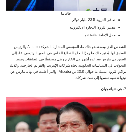
جاك ما
صافي الثروة: 23.5 مليار دولار
مصدر الثروة: التجارة الإلكترونية
محل الإقامة: هانغتشو
الشخص الذي وصفته هو جاك ما، المؤسس المشارك لشركة Alibaba والرئيس
السابق لها. يُعتبر جاك ما رمزًا لنجاح القطاع الخاص في الصين الرئيسي. عاد إلى
الصين في مارس بعد عدة أشهر في الخارج وظل متحفظًا في التعليقات وسط
التحولات في السياسات الحكومية تجاه شركات الإنترنت والقوائم الخارجية، وكذلك
تراكم الثروة. يمتلك ما حوالي 3.8٪ من Alibaba، والتي أعلنت في نهاية مارس عن
نيتها تقسيم نفسها إلى ست شركات.
7- هي شيانغجيان