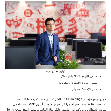
كولين تشنغ هوانغ
صافي الثروة: 30.2 مليار دولار
مصدر الثروة: التجارة الإلكترونية
محل الإقامة: شنغهاي
هوانغ هو هو مؤسس PDD Holdings، الشركة التي كانت تُعرف سابقا باسم
Pinduoduo وقامت بتغيير اسمها في فبراير. شهدت أسهم PDD المتداولة في
بورصة ناسداك زيادة بأكثر من الضعف خلال العام الماضي، بفضل إطلاق موقع Temu