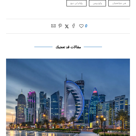
هي شيانغجيان
وانغ وينين
وليام لي دينغ
0
مقالات قد تعجبك