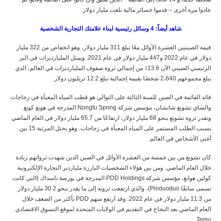
عادوا مرة أخرى – قدموا خسائر مالية بلغت مليار دولار.
شاهد أيضاً: 4 وسائل رئيسية لبناء علامتك التجارية الشخصية
قيمة الصينيين العشرة الأوائل معًا تبلغ 311 مليار دولار، وهو انخفاض من 322 مليار
دولار في عام 2022 و447 مليار دولار في عام 2021. ويمثل المليارديرات في البر
الرئيسي الصيني الآن 13.6٪ من إجمالي ثروة صفوف المليارديرات في العالم، الذي
يبلغ مجموعهم 2،640 شخصًا بقيمة إجمالية تبلغ 12.2 تريليون دولار.
قائد القائمة في الصين للسنة الثالثة على التوالي هو قطب المياه المعبأة في زجاجات
والشاي تشونغ شانشان، مؤسس شركة Nongfu Spring المدرجة في هونغ كونغ.
وتقدر ثروة تشونغ بنحو 68 مليار دولار، ارتفاعًا من 65.7 مليار دولار في العام الماضي
بسبب الطلب المستمر على المياه المعبأة في زجاجات. وهو يحتل المرتبة 15 بين
أغنى الأشخاص في العالم.
كان تشونغ من بين خمسة من العشرة الأوائل في الصين الذين شهدت ثرواتهم زيادة
خلال العام الماضي. ومن بين هؤلاء الشخصيات البارزة ملياردير التجارة الإلكترونية
كولين هوانغ، مؤسس شركة PDD Holdings المدرجة في بورصة ناسداك (التي كانت
تسمى سابقًا Pinduoduo)، والذي ارتفعت ثروته إلى ما يقدر بنحو 30.2 مليار دولار
من 11.3 مليار دولار في عام 2022. وقد ارتفع سهم PDD بأكثر من الضعف خلال
العام الماضي بعد النجاح في التقديم في الولايات المتحدة لموقع التسوق الاقتصادي
Temu.