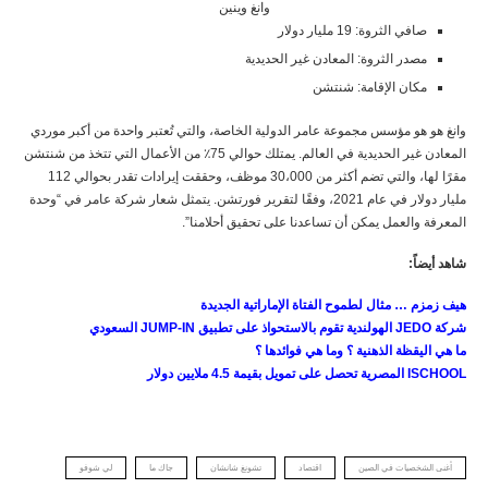
وانغ وينين
صافي الثروة: 19 مليار دولار
مصدر الثروة: المعادن غير الحديدية
مكان الإقامة: شنتشن
وانغ هو هو مؤسس مجموعة عامر الدولية الخاصة، والتي تُعتبر واحدة من أكبر موردي
المعادن غير الحديدية في العالم. يمتلك حوالي 75٪ من الأعمال التي تتخذ من شنتشن
مقرًا لها، والتي تضم أكثر من 30،000 موظف، وحققت إيرادات تقدر بحوالي 112
مليار دولار في عام 2021، وفقًا لتقرير فورتشن. يتمثل شعار شركة عامر في “وحدة
المعرفة والعمل يمكن أن تساعدنا على تحقيق أحلامنا”.
شاهد أيضاً:
هيف زمزم … مثال لطموح الفتاة الإماراتية الجديدة
شركة
JEDO
الهولندية تقوم بالاستحواذ على تطبيق
JUMP-IN
السعودي
ما هي اليقظة الذهنية ؟ وما هي فوائدها ؟
ISCHOOL
المصرية تحصل على تمويل بقيمة 4.5 ملايين دولار
أغنى الشخصيات في الصين
اقتصاد
تشونغ شانشان
جاك ما
لي شوفو