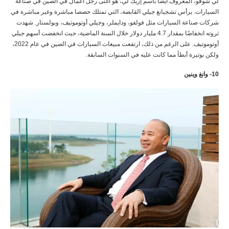
لي شوفو، المعروف أيضا باسم إريك لي، هو أغنى رجل أعمال في الصين في صناعة
السيارات. يرأس تشجيانغ جيلي القابضة، التي تمتلك حصصا مباشرة وغير مباشرة في
شركات صناعة السيارات مثل فولفو، ودايملر، وجيلي أوتوموتيف، وبولستار. شهدت
ثروته انخفاضًا بمقدار 4.7 مليار دولار خلال السنة الماضية، حيث انخفضت أسهم جيلي
أوتوموتيف. على الرغم من ذلك، ارتفعت مبيعات السيارات في الصين في عام 2022،
ولكن بوتيرة أبطأ مما كانت عليه في السنوات السابقة.
10- وانغ وينين