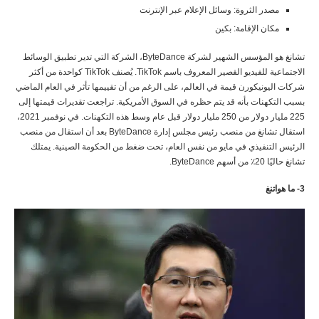
مصدر الثروة: وسائل الإعلام عبر الإنترنت
مكان الإقامة: بكين
تشانغ هو المؤسس الشهير لشركة ByteDance، الشركة التي تدير تطبيق الوسائط
الاجتماعية للفيديو القصير المعروف باسم TikTok. يُصنف TikTok كواحدة من أكثر
شركات اليونيكورن قيمة في العالم، على الرغم من أن تقييمها تأثر في العام الماضي
بسبب التكهنات بأنه قد يتم حظره في السوق الأمريكية. تراجعت تقديرات قيمتها إلى
225 مليار دولار من 250 مليار دولار قبل عام وسط هذه التكهنات. في نوفمبر 2021،
استقال تشانغ من منصب رئيس مجلس إدارة ByteDance بعد أن استقال من منصب
الرئيس التنفيذي في مايو من نفس العام، تحت ضغط من الحكومة الصينية. يمتلك
تشانغ حاليًا 20٪ من أسهم ByteDance.
3- ما هواتنغ