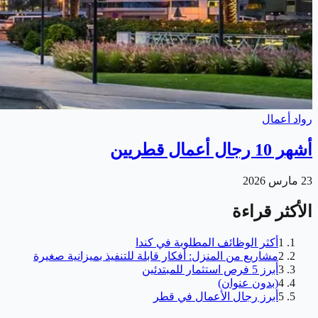
رواد أعمال
أشهر 10 رجال أعمال قطريين
23 مارس 2026
الأكثر قراءة
1
أكثر الوظائف المطلوبة في كندا
2
مشاريع من المنزل: أفكار قابلة للتنفيذ بميزانية صغيرة
3
أبرز 5 فرص استثمار للمبتدئين
4
(بدون عنوان)
5
أبرز رجال الأعمال في قطر