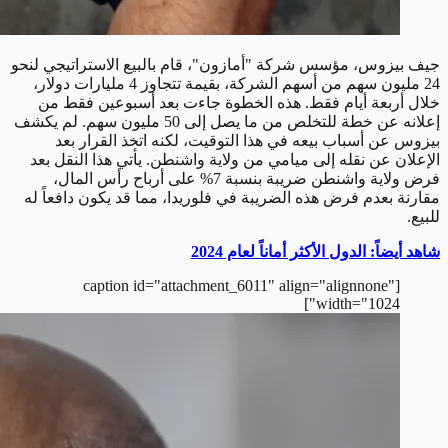
جيف بيزوس، مؤسس شركة "أمازون"، قام بالبيع الاستراتيجي لنحو
24 مليون سهم من أسهم الشركة، بقيمة تتجاوز 4 مليارات دولار،
خلال أربعة أيام فقط. هذه الخطوة جاءت بعد أسبوعين فقط من
إعلانه عن خطة للتخلص من ما يصل إلى 50 مليون سهم. لم يكشف
بيزوس عن أسباب بيعه في هذا التوقيت، لكنه اتخذ القرار بعد
الإعلان عن نقله إلى ميامي من ولاية واشنطن. يأتي هذا النقل بعد
فرض ولاية واشنطن ضريبة بنسبة 7% على أرباح رأس المال،
مقارنة بعدم فرض هذه الضريبة في فلوريدا، مما قد يكون دافعاً له
للبيع.
شاهد أيضاً: الدول الأكثر أماناً لعام 2024
[caption id="attachment_6011" align="alignnone"
width="1024"]