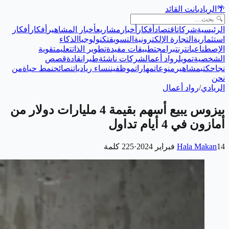
🌴
الريادي
انت القائد
الرئيسية
شركات
اقتصاد
أفكار
أخبار
مشاريع
أخبار المشاهير
أفكار
أفكار
استثمارية
التجارة الإلكترونية
التسويق
تكنولوجيا
الذكاء
الإصطناعي
انترنت
برامج
تطبيقات مفيدة
تطوير الذات
تعليم
تقوية
الشخصية
تمويل
رواد أعمال
شركات ناشئة
طيران
قادة
قصص
نجاح
كتب
مشاهير
منوعات
مهارات
موظفين
نساء رياديات
نصائح
نمط حياة
من
نحن
الريادي
/
رواد أعمال
بيزوس يبيع أسهم بقيمة 4 مليارات دولار من
أمازون في 4 أيام تداول
14 فبراير 2024
Hala Makan
·
225
كلمة