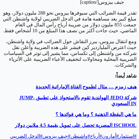
جيف بيزوس[/caption]
تقدر قيمة الضرائب التي سيوفرها بيزوس نحو 288 مليون دولار، وهو
مبلغ كبير يعد مساهمة هامة في الدخل الضريبي لولاية واشنطن التي
جمعت 855 مليون دولار من ضريبة أرباح رأس المال في العام
الماضي، حيث جاءت أكثر من نصف هذا المبلغ من 10 أشخاص فقط.
ومع انتقال بيزوس، يبرز النقاش حول الضرائب في ولاية واشنطن،
حيث اعترض الملياردير كين فيشر على هذه الضريبة وأعلن نقل
شركته من واشنطن إلى تكساس، مما يشير إلى توتر في السياسات
الضريبية المحلية ومحاولات لتخفيف الأعباء الضريبية على الأثرياء
والشركات.
شاهد أيضاً:
هيف زمزم … مثال لطموح الفتاة الإماراتية الجديدة
شركة
JEDO
الهولندية تقوم بالاستحواذ على تطبيق
JUMP-
IN
السعودي
ما هي اليقظة الذهنية ؟ وما هي فوائدها ؟
ISCHOOL
المصرية تحصل على تمويل بقيمة 4.5 ملايين دولار
#
استثمار
#
أمازون
#
أرباح
#
واشنطن
#
جيف بيزوس
#
الدخل الضريبي