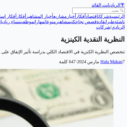
🌴
الريادي
انت القائد
الرئيسية
شركات
اقتصاد
أفكار
أخبار
مشاريع
أخبار المشاهير
أفكار
أفكار است
ناشئة
طيران
قادة
قصص نجاح
كتب
مشاهير
منوعات
مهارات
موظفين
نساء رياديات
الريادي
/
شركات
النظرية النقدية الكينزية
تتخصص النظرية الكنزية في الاقتصاد الكلي بدراسة تأثير الإنفاق على 
7 مارس 2024
Hala Makan
·
647
كلمة