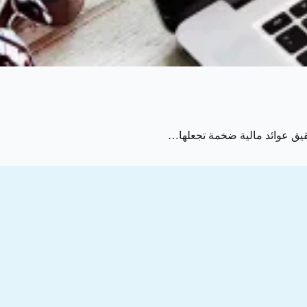
قيق عوائد مالية ضخمة تجعلها…