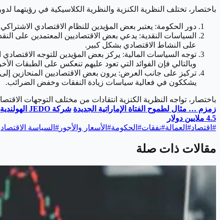
باختصار، تختلف النظرية الكنزية والنظرية الكلاسيكية في رؤيتهما لدو
دور الحكومة: يعتبر بعض المؤيدين للنظام الاقتصادي الاشتراكي أن
السياسات النقدية: يدعي بعض الاقتصاديين المعتمدين على النقد 
على النشاط الاقتصادي بشكل كبير.
توجه السياسات المالية: يركز بعض المؤيدين للتوجه الاقتصادي
وبالتالي فإن الفوائد التي تعود عليهم تنعكس على الطبقات الأخ
تركيز على جانب العرض: يرون بعض الاقتصاديين المنحازين إلى ج
يشككون في فعالية سياسات زيادة النفقات وخفض الضرائب.
باختصار، تواجه النظرية الكنزية انتقادات من مختلف التوجهات الاقتص
زمزم … مثال لطموح الفتاة الإماراتية الجديدة
شركة
JEDO
الهولندية
4.5 ملايين دولار
#
اقتصاد
#
العمالة
#
نفقات
#
الحكومة
#
الأسعار والأجور
#
السياسة الاقتصادي
مقالات ذات صلة