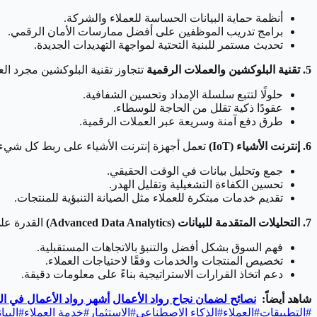
أنظمة حماية البيانات الحساسة للعملاء والشركة.
برامج تدريب الموظفين على أفضل ممارسات الأمان الرقمي.
تحديث مستمر للبنية التحتية لمواجهة التهديدات الجديدة.
5. تقنية البلوكشين والعملات الرقمية
تتجاوز تقنية البلوكشين مجرد ال
حلولًا لتتبع سلسلة الإمداد وتحسين الشفافية.
عقودًا ذكية تقلل من الحاجة للوسطاء.
طرق دفع آمنة وسريعة عبر العملات الرقمية.
6. إنترنت الأشياء (IoT)
تعمل أجهزة إنترنت الأشياء على ربط كل شيء من
جمع وتحليل بيانات في الوقت الحقيقي.
تحسين الكفاءة التشغيلية وتقليل الهدر.
تقديم خدمات مبتكرة للعملاء مثل الصيانة التنبؤية للمنتجات.
7. التحليلات المتقدمة للبيانات (Advanced Data Analytics)
القدرة على
فهم السوق بشكل أفضل والتنبؤ بالاتجاهات المستقبلية.
تخصيص المنتجات والخدمات وفقًا لاحتياجات العملاء.
دعم اتخاذ القرارات الاستراتيجية بناءً على معلومات دقيقة.
شاهد أيضاً:
نصائح لضمان نجاح رواد الأعمال
أشهر رواد الأعمال في ال
#
التطبيقات
#
العملاء
#
الذكاء الاصطناعي
#
الاستثمار
#
خدمة العملاء
#
البيا