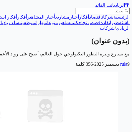
🌴
الريادي
انت القائد
الرئيسية
شركات
اقتصاد
أفكار
أخبار
مشاريع
أخبار المشاهير
أفكار
أفكار است
ناشئة
طيران
قادة
قصص نجاح
كتب
مشاهير
منوعات
مهارات
موظفين
نساء رياديات
الريادي
/
شركات
(بدون عنوان)
مع تسارع وتيرة التطور التكنولوجي حول العالم، أصبح على رواد الأع
9 ديسمبر 2025
rula
·
356
كلمة