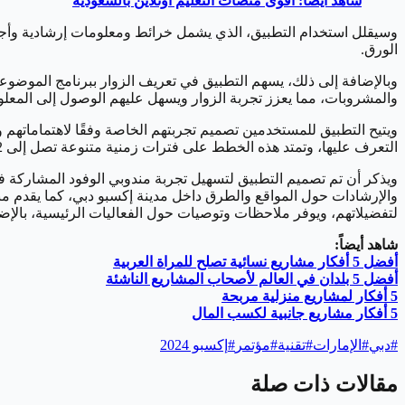
شاهد أيضاً: أقوى منصات التعليم أونلاين بالسعودية
الورق.
والمشروبات، مما يعزز تجربة الزوار ويسهل عليهم الوصول إلى المعل
التعرف عليها، وتمتد هذه الخطط على فترات زمنية متنوعة تصل إلى 2 أو 3 أو 4 ساعات، حيث تأخذ الزوار في جولة حول المواقع الرئيسية لـ COP28 وتسلط الضوء على أبرز الفعاليات.
ويذكر أن تم تصميم التطبيق لتسهيل تجربة مندوبي الوفود المشاركة ف
والإرشادات حول المواقع والطرق داخل مدينة إكسبو دبي، كما يقدم م
لتفضيلاتهم، ويوفر ملاحظات وتوصيات حول الفعاليات الرئيسية، بالإضا
شاهد أيضاً:
أفضل 5 أفكار مشاريع نسائية تصلح للمراة العربية
أفضل 5 بلدان في العالم لأصحاب المشاريع الناشئة
5 أفكار لمشاريع منزلية مربحة
5 أفكار مشاريع جانبية لكسب المال
#
دبي
#
الإمارات
#
تقنية
#
مؤتمر
#
إكسبو 2024
مقالات ذات صلة