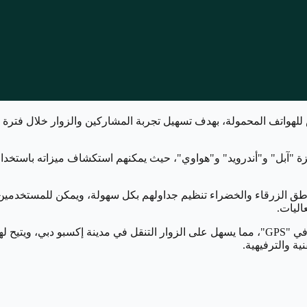
إطلاق تطبيق جديد مخصص للهواتف المحمولة، بهدف تسهيل تجربة المشاركين والزوار 
 "آبل" و"أندرويد" و"هواوي"، حيث يمكنهم استكشاف ميزاته باستخدام ع
ق الزرقاء والخضراء تنظيم جداولهم بكل سهولة، ويمكن للمستخدمين ا
اليات.
ويشمل التطبيق خرائط تفاعلية تستفيد من نظام تحديد المواقع الجغرافي "GPS"، مما يسهل على الزوار
ية والترفيهية.