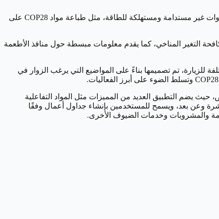
وسيقلل استخدام التطبيق، الذي يشمل خرائط ومعلومات إرشادية وأجوبة للأسئلة الشائعة وبرنامج الفعاليات، من الحاجة إلى الاعتماد على أدوات غير مستدامة ومستهلكة للطاقة، مثل طباعة مواد COP28 على
لمتخصصة اليومية لـ COP28 وأهميتها في إطار الجهود العالمية لمكافحة التغير المناخي، كما يقدم معلومات مبسطة حول منافذ الأطعمة
م والوقت الذي يخصصونه لزيارة COP28، ويشتمل على تسع "خطط" مختلفة للزيارة، تم تصميمها بناءً على المواضيع التي يرغب الزوار في
 حيث يضم التطبيق العديد من المميزات مثل المواد التفاعلية
شرة وعن بعد، ويسمح للمستخدمين بإنشاء جداول أعمال وفقًا
أطعمة والمشروبات وخدمات الضيوف الأخرى.