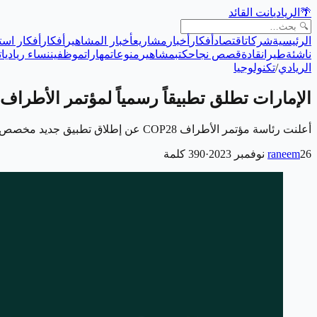
🌴
الريادي
انت القائد
الرئيسية
شركات
اقتصاد
أفكار
أخبار
مشاريع
أخبار المشاهير
أفكار
أفكار است
ناشئة
طيران
قادة
قصص نجاح
كتب
مشاهير
منوعات
مهارات
موظفين
نساء رياديات
الريادي
/
تكنولوجيا
الإمارات تطلق تطبيقاً رسمياً لمؤتمر الأطراف COP28
أعلنت رئاسة مؤتمر الأطراف COP28 عن إطلاق تطبيق جديد مخصص للهواتف المحمولة، بهدف تسهيل تجربة المشاركين والزوار خلال فترة المؤتمر الذي يُعقد في مدينة إكسبو…
26 نوفمبر 2023
raneem
·
390
كلمة