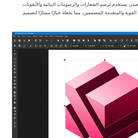
ح المصدر، يستخدم لرسم الشعارات والرسومات البيانية والأيقونات
فر Inkscape العديد من الميزات القوية والمتقدمة للمصممين، مما يجعله خيارًا ممتازًا لتصميم