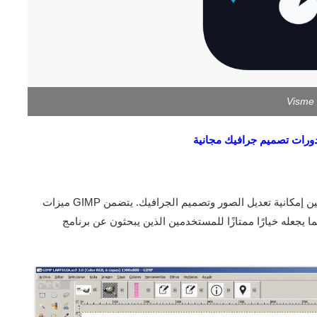
Visme
GIMP هو برنامج تحرير صور مفتوح المصدر يتيح للمستخدمين إمكانية تعديل الصور وتصميم الجرافيك. يتضمن GIMP ميزات
 يجعله خيارًا ممتازًا للمستخدمين الذين يبحثون عن برنامج