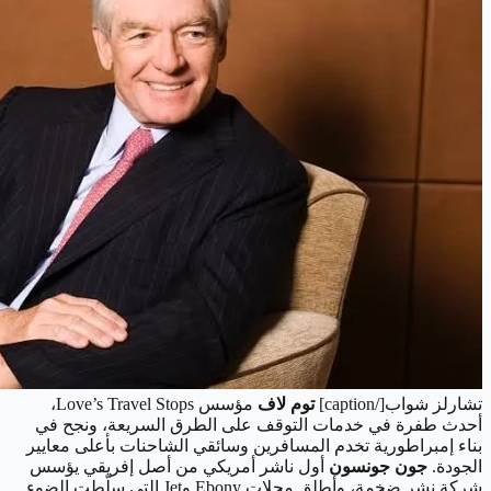
تشارلز شواب[/caption]
توم لاف
مؤسس Love’s Travel Stops،
أحدث طفرة في خدمات التوقف على الطرق السريعة، ونجح في
بناء إمبراطورية تخدم المسافرين وسائقي الشاحنات بأعلى معايير
الجودة.
جون جونسون
أول ناشر أمريكي من أصل إفريقي يؤسس
شركة نشر ضخمة، وأطلق مجلات Ebony وJet التي سلّطت الضوء