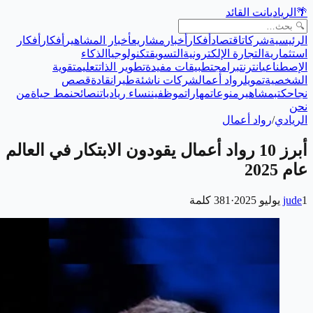
🌴
الريادي
انت القائد
الرئيسية
شركات
اقتصاد
أفكار
أخبار
مشاريع
أخبار المشاهير
أفكار
أفكار
استثمارية
التجارة الإلكترونية
التسويق
تكنولوجيا
الذكاء
الإصطناعي
انترنت
برامج
تطبيقات مفيدة
تطوير الذات
تعليم
تقوية
الشخصية
تمويل
رواد أعمال
شركات ناشئة
طيران
قادة
قصص
نجاح
كتب
مشاهير
منوعات
مهارات
موظفين
نساء رياديات
نصائح
نمط حياة
من
نحن
الريادي
/
رواد أعمال
أبرز 10 رواد أعمال يقودون الابتكار في العالم
عام 2025
1 يوليو 2025
jude
·
381
كلمة