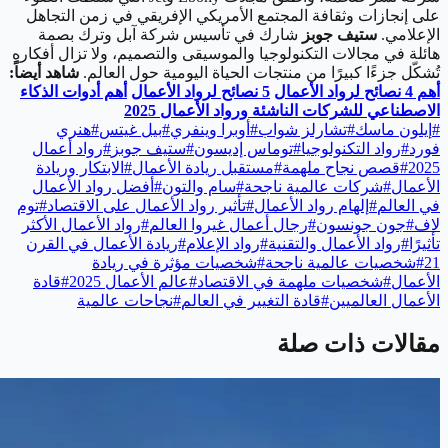
على إنجازات وثقافة المجتمع الأمريكي الإفريقي في زمن التجاهل
الإعلامي.
ستيف جوبز
شارك في تأسيس شركة آبل وترك بصمة
هائلة في مجالات التكنولوجيا والموسيقى والتصميم، ولا تزال أفكاره
تُشكّل جزءًا كبيرًا من منتجات الحياة اليومية حول العالم.
شاهد أيضاً:
أهم 4 نصائح لرواد الأعمال
5 نصائح لرواد الأعمال
أهم أدوات الذكاء
الاصطناعي للشركات الناشئة ورواد الأعمال 2025
#
إيلون ماسك
#
تشارلز شواب
#
أوبرا وينفري
#
بيل غيتس
#
هنري
فورد
#
رواد التكنولوجيا
#
توماس إديسون
#
ستيف جوبز
#
رواد أعمال
2025
#
قصص نجاح ملهمة
#
مستقبل ريادة الأعمال
#
الابتكار وريادة
الأعمال
#
شركات عالمية ناجحة
#
سام والتون
#
أفضل رواد الأعمال
في العالم
#
إلهام رواد الأعمال
#
تأثير رواد الأعمال على الاقتصاد
#
توم
لاف
#
جون جونسون
#
رجال أعمال غيروا العالم
#
رواد الأعمال الأكثر
تأثيرًا
#
رواد الأعمال والتقنية
#
رواد الإعلام
#
ريادة الأعمال في القرن
21
#
شخصيات عالمية ناجحة
#
شخصيات مؤثرة في ريادة
الأعمال
#
شخصيات ملهمة في الاقتصاد
#
عالم الأعمال 2025
#
قادة
الأعمال العالميين
#
قادة التغيير في العالم
#
نجاحات عالمية
مقالات ذات صلة