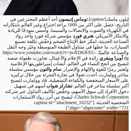
إيلون ماسك[/caption]
توماس إديسون
أحد أعظم المخترعين في
التاريخ، حصل على أكثر من 1000 براءة اختراع وغير العالم بابتكاراته
في الكهرباء والصوت والاتصالات والسينما، وأسس نموذجًا للريادة
والابتكار الأمريكي.
هنري فورد
مؤسس شركة فورد وأحد رواد
الصناعة الحديثة، ابتكر خط الإنتاج الضخم وخفّض تكلفة تصنيع
السيارات، ما جعلها في متناول الطبقة المتوسطة وغيّر وجه النقل
والصناعة عالميًا.
https://www.youtube.com/watch?v=jwRDKBXU-
dg
أوبرا وينفري
رائدة في الإعلام والأعمال، تجاوزت طفولة صعبة
لتصبح من أنجح النساء في العالم، أنشأت إمبراطوريتها الإعلامية
وتُعتبر رمزًا للقوة والإلهام والإصرار.
سام والتون
مؤسس سلسلة
متاجر وولمارت، أحدث تحولًا في تجارة التجزئة من خلال تركيزه
على الأسعار المنخفضة والكفاءة التشغيلية، قاد وولمارت لتصبح
أكبر سلسلة متاجر في العالم.
تشارلز شواب
أسهم في تسهيل
دخول الأفراد إلى سوق الأسهم، وخفّض تكاليف التداول عبر شركته
Charles Schwab Corporation، ليصبح من أبرز رواد الاستثمارات
الشخصية الحديثة.
[caption id="attachment_16232"
align="aligncenter" width="721"]