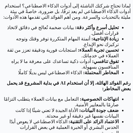
لماذا تحتاج شركتك الناشئة إلى أدوات الذكاء الاصطناعي؟ استخدام
أدوات الذكاء الاصطناعي لم يعد ترفًا، بل ضرورة، خاصةً في بيئة
مليئة بالتحديات والسرعة. ومن أهم الفوائد التي تقدمها هذه الأدوات:
تحليل أسرع وأكثر دقة:
بيانات ضخمة تُعالج في دقائق لاتخاذ
قرارات أفضل.
زيادة الإنتاجية:
أتمتة المهام المتكررة توفر وقتك وتوجه
تركيزك نحو الإبداع.
تحسين تجربة العملاء:
استجابات فورية ودقيقة تعزز من ثقة
العملاء في خدماتك.
تفوق تنافسي:
أدوات ذكية تساعدك على معرفة ما لا يراه
المنافسون بسهولة.
المخاطر المحتملة:
الذكاء الاصطناعي ليس بديلًا كاملًا
رغم الفوائد الهائلة، إلا أن استخدام AI في بداية المشروع قد يحمل
بعض المخاطر:
انتهاكات الخصوصية:
التعامل مع بيانات العملاء يتطلب التزامًا
صارمًا بالمعايير الأمنية.
ضعف جودة البيانات:
الأداة الجيدة لا تعني شيئًا إذا كانت
البيانات نفسها غير دقيقة أو غير محدثة.
الاعتماد الزائد على التقنية:
الذكاء الاصطناعي لا يعوض أبدًا
الحدس البشري أو الخبرة العملية في بعض القرارات
المصيرية.