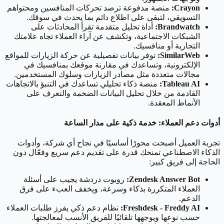
Crayon:
منصة مدفوعة ترصد تحركات المنافسين ومحتواهم
التسويقي، لتبقى على اطلاع دائم بما يحدث في سوقك.
Brandwatch:
أداة تحليل متقدمة تقرأ المحادثات على
الشبكات الاجتماعية، وتكشف عن آراء العملاء تجاه علامتك
التجارية أو منافسيك.
SimilarWeb:
توفر بيانات تفصيلية عن حركة الزيارات للمواقع
الإلكترونية، وتساعدك في مقارنة موقعك بمنافسيك في
مجالات متعددة مثل مصادر الزيارات وسلوك المستخدمين.
Tableau AI:
منصة ذكاء تحليلي تساعدك في التنبؤ بالاتجاهات
القادمة من خلال تحليل البيانات الضخمة والتعرف على
الأنماط المعقدة.
أدوات دعم العملاء: خدمة ذكية على مدار الساعة
تجربة العميل أصبحت محورًا أساسيًا في نجاح أي شركة، وأدوات
الذكاء الاصطناعي تمنحك قدرة على تقديم دعم سريع وفعّال دون
الحاجة إلى فريق كبير:
Zendesk Answer Bot:
روبوت دردشة يجيب على أسئلة
العملاء المتكررة بذكاء وسرعة، ويخفف العبء على فرق
الدعم.
Freshdesk - Freddy AI:
نظام دعم ذكي يفرز طلبات العملاء
حسب نوعها ويوجهها تلقائيًا للفريق الأنسب لمعالجتها.