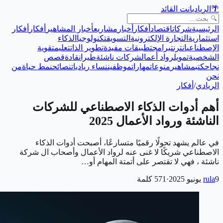
🌴
الريادي
انت القائد
الرئيسية
شركات
اقتصاد
أفكار
أخبار
مشاريع
أخبار المشاهير
أفكار
أفكار
استثمارية
التجارة الإلكترونية
التسويق
تكنولوجيا
الذكاء
الإصطناعي
انترنت
برامج
تطبيقات مفيدة
تطوير الذات
تعليم
تقوية
الشخصية
تمويل
رواد أعمال
شركات ناشئة
طيران
قادة
قصص
نجاح
كتب
مشاهير
منوعات
مهارات
موظفين
نساء رياديات
نصائح
نمط حياة
من
نحن
الريادي
/
أفكار
أهم أدوات الذكاء الاصطناعي للشركات
الناشئة ورواد الأعمال 2025
في عالم يشهد تحولًا رقميًا متسارعًا، أصبحت أدوات الذكاء
الاصطناعي شريكًا لا غنى عنه لرواد الأعمال وأصحاب ال شركة
ناشئة ، فهي لا تقتصر على أتمتة المهام أو…
9 يونيو 2025
rula
·
571
كلمة