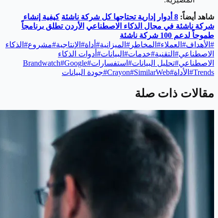
شاهد أيضاً:
8 أدوار إدارية تحتاجها كل شركة ناشئة
كيفية إنشاء
شركة ناشئة في مجال الذكاء الاصطناعي
الأردن تطلق برنامجاً
طموحاً لدعم 100 شركة ناشئة
#
الأهداف
#
العملاء
#
المخاطر
#
الميزانية
#
أداة
#
الإنتاجية
#
مشروع
#
الذكاء
الاصطناعي
#
التقنية
#
خدمات
#
البيانات
#
أدوات الذكاء
الاصطناعي
#
تحليل البيانات
#
استفسارات
#
Google
#
Brandwatch
Trends
#
الأداة
#
SimilarWeb
#
Crayon
#
جودة البيانات
مقالات ذات صلة