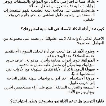
Ada:
مساعد افتراضي يتكامل مع المواقع والتطبيقات ويوفر
إجابات تلقائية دقيقة تعزز من تفاعل العملاء.
Inbenta:
تعتمد على معالجة اللغة الطبيعية لفهم استفسارات
المستخدمين وتقديم حلول تتماشى مع احتياجاتهم في وقت
حقيقي.
كيف تختار أداة الذكاء الاصطناعي المناسبة لمشروعك؟
الاختيار الذكي لأدوات AI لا يتم عشوائيًا، بل يعتمد على مجموعة من
العوامل المحورية:
وضوح الأهداف:
هل تبحث عن أداة لتحليل السوق؟ أم لتقديم
خدمة العملاء؟ حدد الهدف بدقة.
الميزانية:
تتوفر أدوات مجانية وأخرى مدفوعة. اعرف حدود
ميزانيتك وما يمكن أن تحصل عليه مقابل ما تدفعه.
سهولة الدمج:
تأكد أن الأداة تتكامل بسهولة مع الأدوات التي
تستخدمها حاليًا.
مرونة الاستخدام:
اختر أدوات بواجهات سهلة لتقليل الحاجة
إلى تدريب طويل.
السمعة والتجارب السابقة: اطلع على آراء مستخدمين آخرين
وتجاربهم مع الأداة.
قابلية التوسع: هل تدعم الأداة نمو مشروعك وتطور احتياجاتك؟