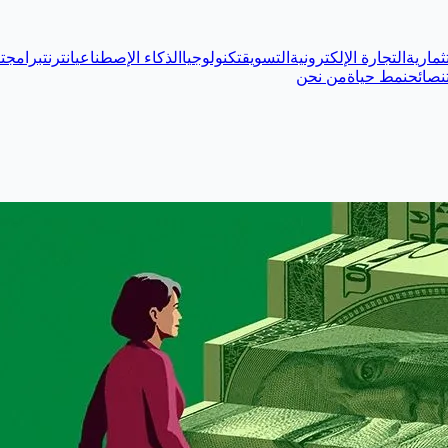
ثمارية
التجارة الإلكترونية
التسويق
تكنولوجيا
الذكاء الإصطناعي
انترنت
برامج
ت
نصائح
نمط حياة
من نحن