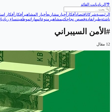
🌴
الريادي
انت القائد
الرئيسية
شركات
اقتصاد
أفكار
أخبار
مشاريع
أخبار المشاهير
أفكار
أفكار است
ناشئة
طيران
قادة
قصص نجاح
كتب
مشاهير
منوعات
مهارات
موظفين
نساء رياديات
#
الأمن السيبراني
12
مقال