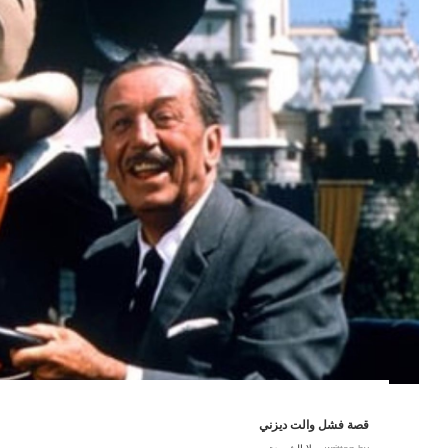
قصة فشل والت ديزني