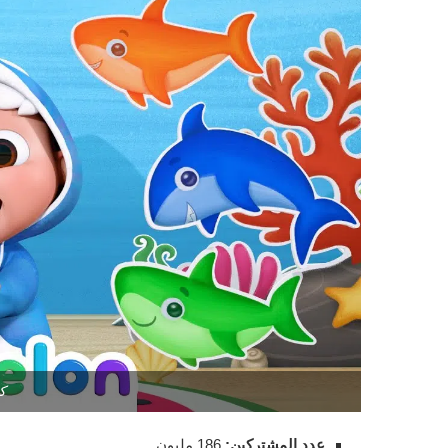
ك
عدد المشتركين:
186 مليون