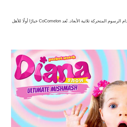
متخصصة في إنتاج محتوى تعليمي وترفيهي للأطفال باستخدام الرسوم المتحركة ثلاثية الأبعاد. تُعد CoComelon خيارًا أولًا للأهل