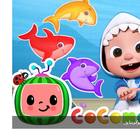
وكومياون