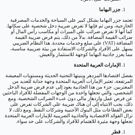
جزر البهاما
تعتمد جزر البهاما بشكل كبير على السياحة والخدمات المصرفية
الخارجية، ومن ثم فإنها لا تفرض ضريبة دخل شخصية على سكانها.
كما أنها لا تفرض ضرائب على الميراث أو مكاسب رأس المال أو
ضرائب القيمة المضافة. بدلاً من ذلك، يتم فرض ضريبة القيمة
المضافة (VAT) على سلع وخدمات محددة. هذا النظام الضريبي
يسهل على الأفراد والشركات الاستفادة من بيئة ضريبية مناسبة،
مما يعزز جاذبية البهاما كوجهة للاستثمار والعيش.
الإمارات العربية المتحدة
بفضل اقتصادها المزدهر وبنيتها التحتية الحديثة ومستويات المعيشة
المرتفعة، تعتبر الإمارات العربية المتحدة وجهة جذابة للعديد من
المغتربين. جزء من هذا الجاذبية يعود إلى عدم فرض ضريبة الدخل
الشخصي، والتي تجعلها واحدة من الوجهات المفضلة للأفراد الباحثين
عن فرص عمل وازدهار مالي دون عبء الضرائب الشخصية. ومع
ذلك، يجب الانتباه إلى أن هناك ضريبة على الشركات تفرض على
بعض القطاعات مثل البنوك الأجنبية وشركات النفط. ومع ذلك، لا
تزال الفوائد الاقتصادية والجاذبية الضريبية للإمارات العربية المتحدة
تجعلها وجهة مثيرة للاهتمام للأفراد والشركات على حد سواء.
قطر