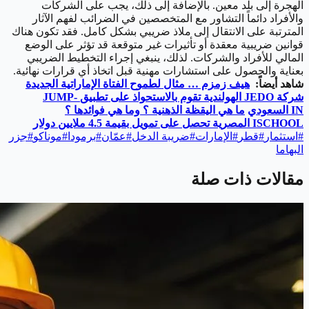
الهجرة إلى بلد معين. بالإضافة إلى ذلك، يجب على الشركات
والأفراد دائماً التشاور مع المتخصصين في الضرائب لفهم الآثار
المترتبة على الانتقال إلى ملاذ ضريبي بشكل كامل. فقد تكون هناك
قوانين ضريبية معقدة أو تأثيرات غير متوقعة قد تؤثر على الوضع
المالي للأفراد والشركات. لذلك، ينبغي إجراء التخطيط الضريبي
بعناية والحصول على استشارات مهنية قبل اتخاذ أي قرارات نهائية.
شاهد أيضاً:
هيف زمزم … مثال لطموح الفتاة الإماراتية الجديدة
شركة
JEDO
الهولندية تقوم بالاستحواذ على تطبيق
JUMP-
IN
السعودي
ما هي اليقظة الذهنية ؟ وما هي فوائدها ؟
ISCHOOL
المصرية تحصل على تمويل بقيمة 4.5 ملايين دولار
#
استثمار
#
قطر
#
الإمارات
#
ضريبة الدخل
#
عمّان
#
برمودا
#
موناكو
#
جزر
البهاما
مقالات ذات صلة