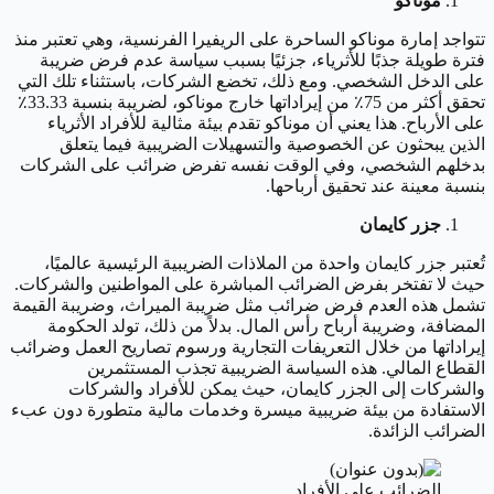
موناكو
تتواجد إمارة موناكو الساحرة على الريفيرا الفرنسية، وهي تعتبر منذ
فترة طويلة جذبًا للأثرياء، جزئيًا بسبب سياسة عدم فرض ضريبة
على الدخل الشخصي. ومع ذلك، تخضع الشركات، باستثناء تلك التي
تحقق أكثر من 75٪ من إيراداتها خارج موناكو، لضريبة بنسبة 33.33٪
على الأرباح. هذا يعني أن موناكو تقدم بيئة مثالية للأفراد الأثرياء
الذين يبحثون عن الخصوصية والتسهيلات الضريبية فيما يتعلق
بدخلهم الشخصي، وفي الوقت نفسه تفرض ضرائب على الشركات
بنسبة معينة عند تحقيق أرباحها.
جزر كايمان
تُعتبر جزر كايمان واحدة من الملاذات الضريبية الرئيسية عالميًا،
حيث لا تفتخر بفرض الضرائب المباشرة على المواطنين والشركات.
تشمل هذه العدم فرض ضرائب مثل ضريبة الميراث، وضريبة القيمة
المضافة، وضريبة أرباح رأس المال. بدلاً من ذلك، تولد الحكومة
إيراداتها من خلال التعريفات التجارية ورسوم تصاريح العمل وضرائب
القطاع المالي. هذه السياسة الضريبية تجذب المستثمرين
والشركات إلى الجزر كايمان، حيث يمكن للأفراد والشركات
الاستفادة من بيئة ضريبية ميسرة وخدمات مالية متطورة دون عبء
الضرائب الزائدة.
الضرائب على الأفراد