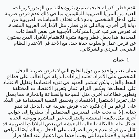
تقدم قطر، كدولة خليجية تتمتع بثروة هائلة من الهيدروكربونات،
العديد من المزايا الضريبية للمقيمين، بما في ذلك عدم فرض ضريبة
على الدخل الشخصي. ومع ذلك، تختلف السياسات الضريبية من
دولة إلى أخرى، وبالتالي فإن قطر، مثل الإمارات العربية المتحدة،
قد تفرض ضرائب على الشركات الأجنبية في بعض القطاعات
المحددة. هذا يجعل قطر وجهة مثيرة للاهتمام للأفراد الذين يبحثون
عن فرص عمل وأسلوب حياة جيد، مع الأخذ في الاعتبار النظام
الضريبي الفردي والشركاتي.
عمان
عمان تعتبر واحدة من دول الخليج التي لا تفرض ضريبة الدخل
الشخصي على الأفراد. تعتمد إيرادات الدولة في الغالب على قطاع
النفط والغاز، ولكن تستمر الجهود في تنويع اقتصادها وتقليل الاعتماد
على النفط. هذا يعكس التزام عمان بتعزيز الاقتصادات المختلفة
وتطوير قطاعات أخرى مثل السياحة والصناعة والتجارة، مما يعمل
على تعزيز الاستقرار الاقتصادي وتحقيق التنمية المستدامة في البلاد.
على الرغم من أن فكرة عدم فرض ضريبة على الدخل قد تبدو
جذابة، إلا أنه يجب على المغتربين المحتملين أن ينظروا إلى جوانب
أخرى مثل تكلفة المعيشة والضرائب غير المباشرة ونوعية الحياة
بشكل عام. فالتكلفة العالية للمعيشة في بعض الملاذات الضريبية قد
تقلل من فوائد عدم فرض الضرائب على الدخل. وهناك أيضًا النواحي
الثقافية والاجتماعية التي يجب أخذها في الاعتبار عند اتخاذ قرار