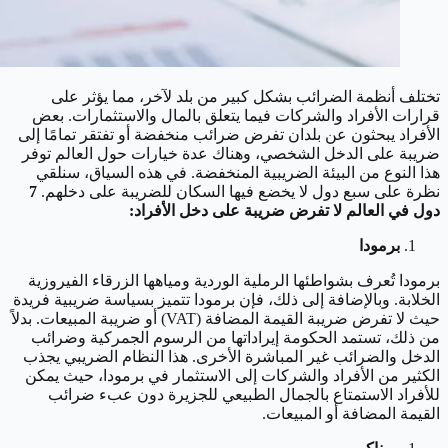
تختلف أنظمة الضرائب بشكل كبير من بلد لآخر، مما يؤثر على
قرارات الأفراد والشركات فيما يتعلق بالمال والاستثمارات. بعض
الأفراد يبحثون عن بلدان تفرض ضرائب منخفضة أو تفتقر تمامًا إلى
ضريبة على الدخل الشخصي، وهناك عدة خيارات حول العالم توفر
هذا النوع من البيئة الضريبية المنخفضة. في هذه السياق، سنلقي
نظرة على سبع دول لا يخضع فيها السكان للضريبة على دخلهم.
7
دول في العالم لا تفرض ضريبة على دخل الأفراد:
برمودا
برمودا تُعرف بشواطئها الرملية الوردية ومياهها الزرقاء الفيروزية
الخلابة. وبالإضافة إلى ذلك، فإن برمودا تتميز بسياسة ضريبية فريدة
حيث لا تفرض ضريبة القيمة المضافة (VAT) أو ضريبة المبيعات. بدلاً
من ذلك، تستمد الحكومة إيراداتها من الرسوم الجمركية وضرائب
الدخل والضرائب غير المباشرة الأخرى. هذا النظام الضريبي يجذب
الكثير من الأفراد والشركات إلى الاستثمار في برمودا، حيث يمكن
للأفراد الاستمتاع بالجمال الطبيعي للجزيرة دون عبء ضرائب
القيمة المضافة أو المبيعات.