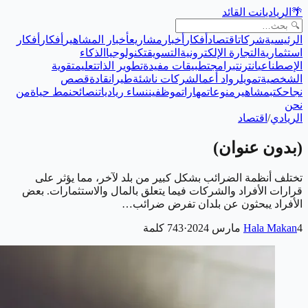
🌴
الريادي
انت القائد
الرئيسية
شركات
اقتصاد
أفكار
أخبار
مشاريع
أخبار المشاهير
أفكار
أفكار
استثمارية
التجارة الإلكترونية
التسويق
تكنولوجيا
الذكاء
الإصطناعي
انترنت
برامج
تطبيقات مفيدة
تطوير الذات
تعليم
تقوية
الشخصية
تمويل
رواد أعمال
شركات ناشئة
طيران
قادة
قصص
نجاح
كتب
مشاهير
منوعات
مهارات
موظفين
نساء رياديات
نصائح
نمط حياة
من
نحن
الريادي
/
اقتصاد
(بدون عنوان)
تختلف أنظمة الضرائب بشكل كبير من بلد لآخر، مما يؤثر على
قرارات الأفراد والشركات فيما يتعلق بالمال والاستثمارات. بعض
الأفراد يبحثون عن بلدان تفرض ضرائب…
4 مارس 2024
Hala Makan
·
743
كلمة