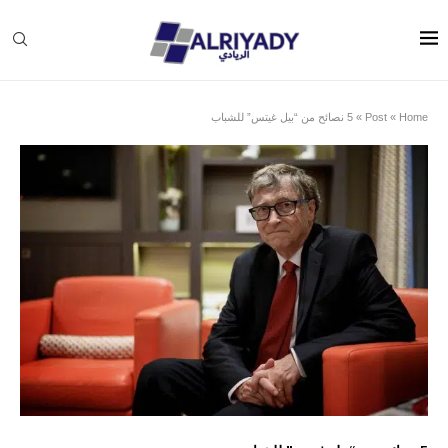
Home
»
Post
»
5 نصائح من “بيل غيتس” للشباب