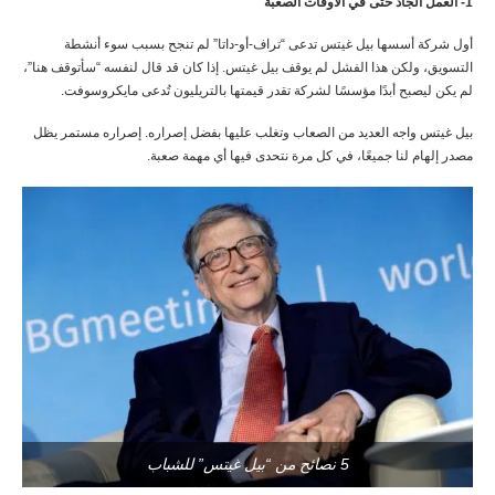
1- العمل الجاد حتى في الأوقات الصعبة
أول شركة أسسها بيل غيتس تدعى “تراف-أو-داتا” لم تنجح بسبب سوء أنشطة
التسويق، ولكن هذا الفشل لم يوقف بيل غيتس. إذا كان قد قال لنفسه “سأتوقف هنا”،
لم يكن ليصبح أبدًا مؤسسًا لشركة تقدر قيمتها بالتريليون تُدعى مايكروسوفت.
بيل غيتس واجه العديد من الصعاب وتغلب عليها بفضل إصراره. إصراره مستمر يظل
مصدر إلهام لنا جميعًا، في كل مرة نتحدى فيها أي مهمة صعبة.
5 نصائح من “بيل غيتس” للشباب