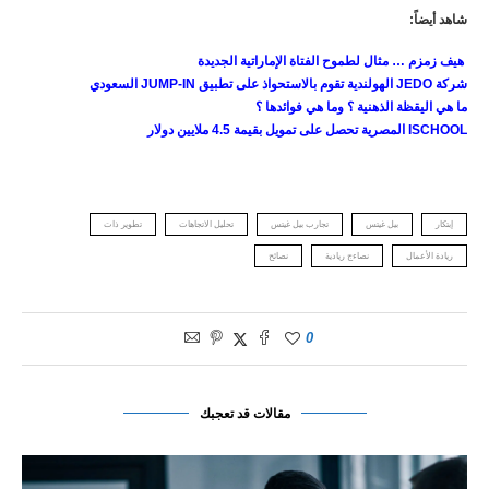
شاهد أيضاً:
هيف زمزم … مثال لطموح الفتاة الإماراتية الجديدة
شركة
JEDO
الهولندية تقوم بالاستحواذ على تطبيق
JUMP-IN
السعودي
ما هي اليقظة الذهنية ؟ وما هي فوائدها ؟
ISCHOOL
المصرية تحصل على تمويل بقيمة 4.5 ملايين دولار
إبتكار
بيل غيتس
تجارب بيل غيتس
تحليل الاتجاهات
تطوير ذات
ريادة الأعمال
نصاءج ريادية
نصائح
0
مقالات قد تعجبك