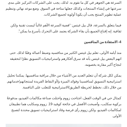
السرعة هي الجوهر في كل ما نقوم به. لذلك، يجب على الشركات التركيز على مدى
سرعتها في إنشاء المنتجات وكذلك جعلها متاحة في السوق. وضع موعد نهائي وتنظيم
عملية تطوير المنتج يجب أن يكونا أولوية لجميع الشركات.
فيما يتعلق بالسرعة، قال بيل غيتس: “قضية السرعة الأهم غالباً ليست تقنية ولكن
ثقافية. إنه إقناع الجميع بأن بقاء الشركة يعتمد على التحرك بأسرع ما يمكن”.
4- الاستفادة من المنافسين
منذ أيامه الأولى، تعلم بيل غيتس الكثير من منافسيه وضبط أعماله وفقًا لذلك. حتى
اتهم البعض بيل غيتس بأنه قد سرق أفكارهم واستراتيجيات التسويق نظرًا لتحقيقه
لنجاح أكبر مقارنة بخصومه.
يمكن لكل شركة أن تتعلم العديد من الأشياء من خلال مراقبة منافسيها. يمكننا تحليل
استراتيجية التسويق لمنافسينا وفوائد الميزة و/أو النقاط الفريدة لمنتجاتهم/خدماتهم.
من خلال ذلك، نخطط لخريطة الطريق/الاستراتيجية للتغلب على النافسة.
كمثال حي في الوقت الفعل، اجتاحت زووم واحتلت صناعة مكالمات الفيديو، مدفوعةً
بركوبة سكايب، وأصبحت الأفضل في جائحة كوفيد-19. زووم وسكايب هما تطبيقان
لمكالمات الفيديو، ولكن زووم رأى فرصة وقاد استراتيجيات تسويق محددة لتصبح
الأولى.