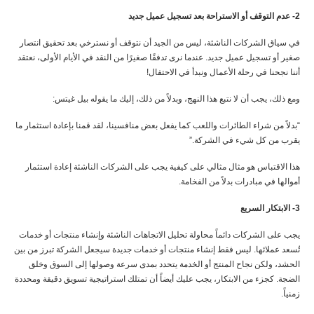
2- عدم التوقف أو الاستراحة بعد تسجيل عميل جديد
في سياق الشركات الناشئة، ليس من الجيد أن نتوقف أو نسترخي بعد تحقيق انتصار
صغير أو تسجيل عميل جديد. عندما نرى تدفقًا صغيرًا من النقد في الأيام الأولى، نعتقد
أننا نجحنا في رحلة الأعمال ونبدأ في الاحتفال!
ومع ذلك، يجب أن لا نتبع هذا النهج، وبدلاً من ذلك، إليك ما يقوله بيل غيتس:
“بدلاً من شراء الطائرات واللعب كما يفعل بعض منافسينا، لقد قمنا بإعادة استثمار ما
يقرب من كل شيء في الشركة.”
هذا الاقتباس هو مثال مثالي على كيفية يجب على الشركات الناشئة إعادة استثمار
أموالها في مبادرات بدلاً من الفخامة.
3- الابتكار السريع
يجب على الشركات دائماً محاولة تحليل الاتجاهات الناشئة وإنشاء منتجات أو خدمات
تُسعد عملائها. ليس فقط إنشاء منتجات أو خدمات جديدة سيجعل الشركة تبرز من بين
الحشد، ولكن نجاح المنتج أو الخدمة يتحدد بمدى سرعة وصولها إلى السوق وخلق
الضجة. كجزء من الابتكار، يجب عليك أيضاً أن تمتلك استراتيجية تسويق دقيقة ومحددة
زمنياً.