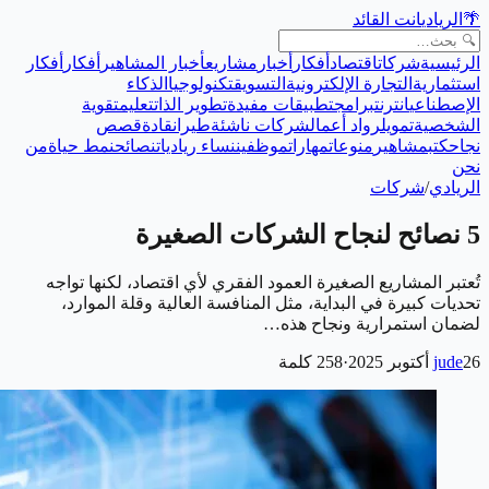
🌴
الريادي
انت القائد
الرئيسية
شركات
اقتصاد
أفكار
أخبار
مشاريع
أخبار المشاهير
أفكار
أفكار
استثمارية
التجارة الإلكترونية
التسويق
تكنولوجيا
الذكاء
الإصطناعي
انترنت
برامج
تطبيقات مفيدة
تطوير الذات
تعليم
تقوية
الشخصية
تمويل
رواد أعمال
شركات ناشئة
طيران
قادة
قصص
نجاح
كتب
مشاهير
منوعات
مهارات
موظفين
نساء رياديات
نصائح
نمط حياة
من
نحن
الريادي
/
شركات
5 نصائح لنجاح الشركات الصغيرة
تُعتبر المشاريع الصغيرة العمود الفقري لأي اقتصاد، لكنها تواجه
تحديات كبيرة في البداية، مثل المنافسة العالية وقلة الموارد،
لضمان استمرارية ونجاح هذه…
26 أكتوبر 2025
jude
·
258
كلمة