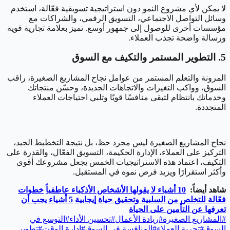
لا يمكن لأي مشروع النمو دون استراتيجية تسويقية فعّالة، استخدم
وسائل التواصل الاجتماعي، التسويق الرقمي، والشراكات مع
مؤسسات أخرى للوصول إلى جمهور أوسع. تميز بعلامة تجارية قوية
ورسالة واضحة تجذب العملاء.
5. التطوير المستمر والتكيف مع السوق
المرونة والتعلم المستمر من عوامل نجاح المشاريع الصغيرة، راقب
السوق، وواكب التغيرات والاتجاهات الجديدة، وحسّن منتجاتك
وخدماتك بانتظام لتبقى منافسًا قويًا وتلبي احتياجات العملاء
المتجددة.
نجاح المشاريع الصغيرة ليس مجرد حظ، بل نتيجة التخطيط الجيد،
التركيز على العملاء، الإدارة الحكيمة، التسويق الفعّال، والقدرة على
التكيف، اعتماد هذه الاستراتيجيات الخمس يجعل مشروعك أقوى
وأكثر استقرارًا ويزيد فرص نموه في المستقبل.
شاهد أيضاً:
10 أشياء لا يقولها الأشخاص الأذكياء عاطفياً
خطوات
فعّالة للتخلص من السلبية وتحقيق حياة إيجابية
5 أشياء يجب أن
تعرفها عن التأمين على الحياة
#
المشاريع الصغيرة
#
ريادة الأعمال
#
تحسين الأداء
#
التوسع في
السوق
#
تجربة العملاء
#
المنافسة في السوق
#
إدارة الوقت
#
تطوير