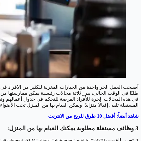
أصبحت العمل الحر واحدة من الخيارات المغرية للكثير من الأفراد في
طلبًا في الوقت الحالي، يبرز ثلاثة مجالات رئيسية يمكن ممارستها من 
في هذه المجالات الحرة للأفراد الفرصة للتحكم في جدول أعمالهم وتح
المستقلة تلقى إقبالًا متزايدًا ويمكن القيام بها من المنزل تحت الأضواء، ووفقًا لبيانات حد
شاهد أيضاً: أفضل 10 طرق للربح من الانترنت
3 وظائف مستقلة مطلوبة يمكنك القيام بها من المنزل:
1. تحرير الفيديو:
[caption id="attachment_6124" align="alignnone" width="2370"]