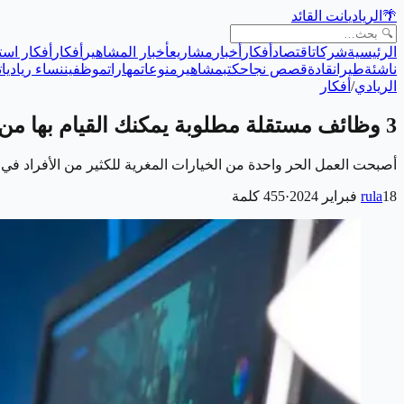
🌴
الريادي
انت القائد
الرئيسية
شركات
اقتصاد
أفكار
أخبار
مشاريع
أخبار المشاهير
أفكار
أفكار است
ناشئة
طيران
قادة
قصص نجاح
كتب
مشاهير
منوعات
مهارات
موظفين
نساء رياديات
الريادي
/
أفكار
3 وظائف مستقلة مطلوبة يمكنك القيام بها من المنزل
أصبحت العمل الحر واحدة من الخيارات المغرية للكثير من الأفراد في
18 فبراير 2024
rula
·
455
كلمة