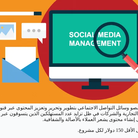
ل الاجتماعي[/caption] يقوم مديرو ومتخصصو وسائل التواصل الاجتماعي بتطوير وتحرير وتع
ت التجارية والشركات في ظل تزايد عدد المستهلكين الذين يتسوقون عبر 
ل مشروع.