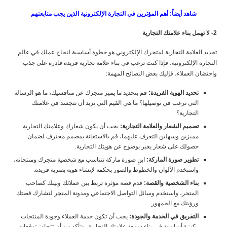
شاهد أيضاً: أهم المؤثرين في التجارة الإلكترونية الذين يجب متابعتهم
2- لا تهمل بناء علامتك التجارية
تحديد العلامة التجارية لمتجرك الإلكتروني هو خطوة أساسية لنجاح عملك في عالم
التجارة الإلكترونية، فإذا كنت ترغب في بناء علامة تجارية فريدة قادرة على جذب
واحتضان العملاء، فإليك بعض النصائح المهمة:
تحديد الهوية الفريدة:
قم بتحديد ما يميز متجرك عن منافسيك، ما هو الرسالة
التي ترغب في توصيلها؟ ما هي القيم التي تريد أن تتجسد في علامتك
التجارية؟
تصميم الشعار والعلامة التجارية:
يجب أن يكون شعارك وعلامتك التجارية
مميزين وسهلين التعرف عليهما، قم بالاستعانة بمصمم محترف لضمان
حصولك على شعار يعبر بوضوح عن هويتك التجارية.
تطوير صورة الماركة:
ابنِ صورة ماركة تتناسب مع شخصية متجرك ومنتجاته،
واستخدم الألوان والخطوط والصور بحكمة لإنشاء هوية بصرية فريدة.
بناء الشخصية والقصة:
قدم قصة مؤثرة تربط بين عملائك وبينك كصاحب
المتجر، واستخدم وسائل التواصل الاجتماعي ومدونة المتجر لتشارك قصتك
ورؤيتك مع الجمهور.
التفريق في الخدمة والجودة:
يجب أن تكون خدمة العملاء وجودة المنتجات
ركيزة أساسية في بناء سمعة علامتك التجارية، وتأكد من أن تتجاوز توقعات