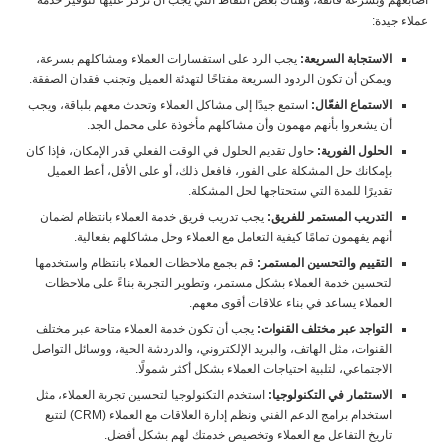
أصابعهم وبسرعة فائقة، وهناك بعض النقاط التي يجب أن تركز عليها لتوفير خدمة
عملاء جيدة:
الاستجابة السريعة:
يجب الرد على استفسارات العملاء ومشاكلهم بسرعة،
ويمكن أن تكون الردود السريعة مفتاحًا لتهدئة العميل وتجنب فقدان الصفقة.
الاستماع الفعّال:
استمع جيدًا إلى مشاكل العملاء وتحدث معهم بلباقة، ويجب
أن يشعروا بأنهم مهمون وأن مشاكلهم مأخوذة على محمل الجد.
الحلول الفورية:
حاول تقديم الحلول في الوقت الفعلي قدر الإمكان، فإذا كان
بإمكانك حل المشكلة على الفور، فافعل ذلك، أو على الأقل، أعط العميل
تقديرًا للمدة التي ستحتاجها لحل المشكلة.
التدريب المستمر للفريق:
يجب تدريب فريق خدمة العملاء بانتظام لضمان
أنهم يفهمون تمامًا كيفية التعامل مع العملاء وحل مشاكلهم بفعالية.
التقييم والتحسين المستمر:
قم بجمع ملاحظات العملاء بانتظام واستخدمها
لتحسين خدمة العملاء بشكل مستمر، وتطوير التجربة بناءً على ملاحظات
العملاء يساعد في بناء علاقات أقوى معهم.
التواجد عبر مختلف القنوات:
يجب أن تكون خدمة العملاء متاحة عبر مختلف
القنوات، مثل الهاتف، والبريد الإلكتروني، والدردشة الحية، ووسائل التواصل
الاجتماعي، لتلبية احتياجات العملاء بشكل أكثر شمولًا.
الاستثمار في التكنولوجيا:
استخدم التكنولوجيا لتحسين تجربة العملاء، مثل
استخدام برامج الدعم الفني ونظم إدارة العلاقات مع العملاء (CRM) لتتبع
تاريخ التفاعل مع العملاء وتخصيص خدمتك لهم بشكل أفضل.