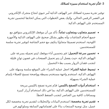
3- قدِّم تجربة استخدام مميزة لعملائك
توفير تجربة مميزة لعملائك عبر الهواتف الذكية أمر حيوي لنجاح متجرك الإلكتروني
في العصر الرقمي الحالي، وإليك بعض الخطوات التي يمكن اتخاذها لتحسين تجربة
المستخدم على الهواتف الذكية:
تصميم متجاوب ومتجاوب تماماً:
تأكد من أن موقعك الإلكتروني متوافق مع
جميع أحجام الشاشات وأنه يظهر بشكل صحيح على الهواتف الذكية والأجهزة
اللوحية، استخدم تصميمًا متجاوبًا يتكيف مع حجم الشاشة لتوفير تجربة سلسة
للمستخدمين.
تحسين سرعة التحميل:
قم بتحسين أداء موقعك ليتم تحميله بسرعة على
الهواتف الذكية، حيث يفضل أن يتم تحميل الصفحات في غضون ثوانٍ قليلة
لتجنب فقدان الزوار بسبب بطء التحميل.
تبسيط عملية الشراء:
اجعل عملية الشراء على الموقع سلسة وسهلة على
الهواتف الذكية، استخدم واجهة مستخدم بسيطة وواضحة تسمح للعملاء بإتمام
عملية الشراء بسهولة.
استخدام أدوات التصفح باللمس:
قدّم تجربة تصفح باللمس مريحة
للمستخدمين على الهواتف الذكية، بما في ذلك استخدام أزرار كبيرة
ومسافات كافية بين العناصر لتجنب الضغط الخطأ.
تقديم تجربة مخصصة:
استخدم البيانات والتحليلات لتقديم تجربة مخصصة لكل
عميل، مثل توصية المنتجات بناءً على اهتماماتهم السابقة وسلوكهم في