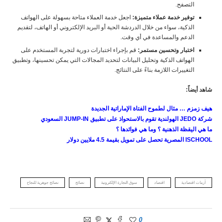
التصفح.
توفير خدمة عملاء متميزة:
اجعل خدمة العملاء متاحة بسهولة على الهواتف
الذكية، سواء من خلال الدردشة الحية أو البريد الإلكتروني أو الهاتف، لتقديم
الدعم والمساعدة في أي وقت.
اختبار وتحسين مستمر:
قم بإجراء اختبارات دورية لتجربة المستخدم على
الهواتف الذكية وتحليل البيانات لتحديد المجالات التي يمكن تحسينها، وتطبيق
التغييرات اللازمة بناءً على النتائج.
شاهد أيضاً:
هيف زمزم … مثال لطموح الفتاة الإماراتية الجديدة
شركة
JEDO
الهولندية تقوم بالاستحواذ على تطبيق
JUMP-IN
السعودي
ما هي اليقظة الذهنية ؟ وما هي فوائدها ؟
ISCHOOL
المصرية تحصل على تمويل بقيمة 4.5 ملايين دولار
أزمات اقتصادية
اقتصاد
سوق التجارة الإلكترونية
نصائح
نصائح جوهرية للنجاح
0