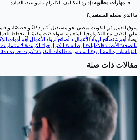
مهارات مطلوبة:
إدارة التكاليف، الالتزام بالمواعيد، القيادة
ما الذي يحمله المستقبل؟
سوق العمل في الكويت يمضي نحو مستقبل أكثر ذكاءً وتخصصًا، ويعتمد ب
على التكيف مع التكنولوجيا المتغيرة. سواء كنت مقيمًا أو تخطط للعم
أيضاً:
أهم 4 نصائح لرواد الأعمال
5 نصائح لرواد الأعمال
أهم أدوات الذكا
#
الصحة
#
الأنظمة
#
الأطباء
#
الوظائف
#
التكنولوجيا
#
الكويت
#
الاستثمارات
#
الثقيلة
#
إدارة المشاريع
#
المهندس
#
قطاعات التقنية
#
"كويت جديدة 2035"
مقالات ذات صلة