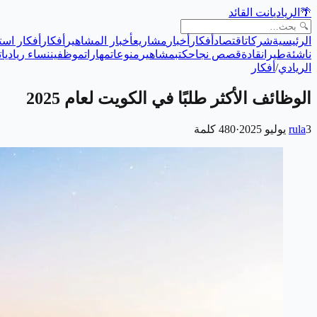
🌴
الريادي
انت القائد
الرئيسية
شركات
اقتصاد
أفكار
أخبار
مشاريع
أخبار المشاهير
أفكار
أفكار است
ناشئة
طيران
قادة
قصص نجاح
كتب
مشاهير
منوعات
مهارات
موظفين
نساء رياديات
الريادي
/
أفكار
الوظائف الأكثر طلبًا في الكويت لعام 2025
3 يوليو 2025
rula
·
480
كلمة