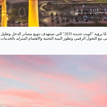
الكويتي في عام 2025 تحولًا استراتيجيًا عميقًا، مدفوعًا برؤية "كويت جدي
 التحول الرقمي وتطور البنية التحتية والاهتمام المتزايد بالخدمات 