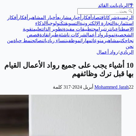
🌴
الريادي
انت القائد
الرئيسية
شركات
اقتصاد
أفكار
أخبار
مشاريع
أخبار المشاهير
أفكار
أفكار
استثمارية
التجارة الإلكترونية
التسويق
تكنولوجيا
الذكاء
الإصطناعي
انترنت
برامج
تطبيقات مفيدة
تطوير الذات
تعليم
تقوية
الشخصية
تمويل
رواد أعمال
شركات ناشئة
طيران
قادة
قصص
نجاح
كتب
مشاهير
منوعات
مهارات
موظفين
نساء رياديات
نصائح
نمط حياة
من
نحن
الريادي
/
رواد أعمال
10 أشياء يجب على جميع رواد الأعمال القيام
بها قبل ترك وظائفهم
22 أبريل 2024
Mohammed Jarah
·
317
كلمة