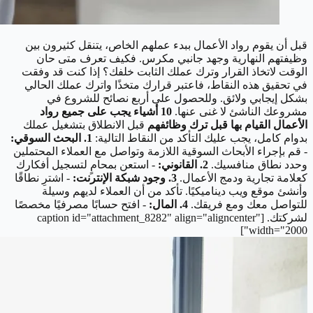
قبل أن يقوم رواد الأعمال ببدء عملهم الخاص، يتنقل كثيرون بين
وظيفتهم النهارية وجهد جانبي مكرس. فكيف تعرف متى حان
الوقت لاتخاذ القرار وترك عملك الثابت خلفك؟ إذا كنت قد وفقت
في تحقيق هذه النقاط، فاعتبر قرارك متخذًا واترك عملك الحالي
بشكل إيجابي ولائق. وللحصول على أربع نصائح للشروع في
مشروعك الناشئ لا غنى عنها.
10 أشياء يجب على جميع رواد
الأعمال القيام بها قبل ترك وظائفهم
قبل الانطلاق بتشغيل عملك
بدوام كامل، يجب عليك التأكد من النقاط التالية:
1. البحث السوقي:
- قم بإجراء الأبحاث السوقية اللازمة وتواصل مع العملاء المحتملين
وحدد نطاق منافسيك.
2. القانوني:
- استعن بمحامٍ لتسجيل أفكارك
كعلامة تجارية ودمج الأعمال.
3. وجود شبكة الإنترنت:
- اشترِ نطاقًا
وأنشئ موقع ويب ديناميكيًا. تأكد من أن العملاء لديهم وسيلة
للتواصل معك ومع فريقك.
4. المال:
- افتح حسابًا مصرفيًا مخصصًا
لشركتك. [caption id="attachment_8282" align="aligncenter"
width="2000"]