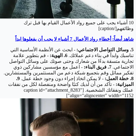
10 أشياء يجب على جميع رواد الأعمال القيام بها قبل ترك
وظائفهم[/caption]
شاهد أيضاً: أخطاء رواد الأعمال 7 أشياء لا يجب أن يفعلوها ابداً
5. وسائل التواصل الاجتماعي:
- ابحث عن الأنظمة الأساسية التي
تناسبك وابدأ في بناء دعم عملائك.
6. الهوية:
- قم بتطوير علامة
تجارية متسقة بدءًا من شعارك وحتى صوتك على وسائل التواصل
الاجتماعي.
7. فريق البناء:
- اعمل مع مؤسسين مشاركين ذوي
تفكير مماثل وقم بتجميع شبكة دعم من المستثمرين والمستشارين.
8. خطة العمل:
- لا يمكن اتخاذ إجراء دون وجود خطة عمل.
9.
الميزانية:
- تأكد من أن لديك كتبًا واضحة ومنفصلة لكل من نفقات
عملك ونفقاتك الشخصية. [caption id="attachment_8283"
align="aligncenter" width="1152"]