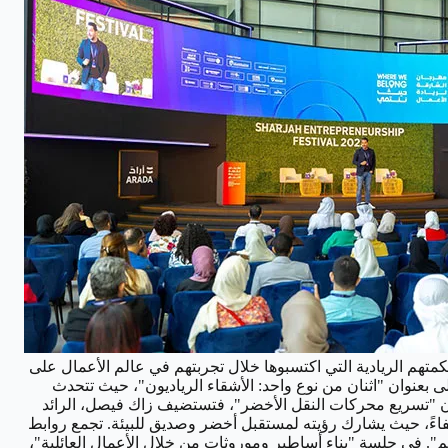
أفراد العائلة حكمتهم الريادية التي اكتسبوها خلال تجربتهم في عالم الأعمال على
الأولى بعنوان "اثنان من نوع واحد: الأشقاء الرياديون"، حيث تتحدث
نوان "تسريع محركات النقل الأخضر"، فتستضيف زاك فيصل، الرائد
اءً، حيث يشارك رؤيته لمستقبل أخضر وصديق للبيئة. تجمع روابط
م". في جلسة "بناء أساطير وموروثات من خلال الأعمال العائلية"،