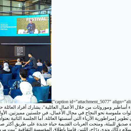
capt] في جلسة مثيرة بعنوان "بناء أساطير وموروثات من خلال الأعمال العائلية"، يشارك 
ا في تحقيق خطوات ملموسة نحو النجاح في مجال الأعمال، في جلستين مميزتين. 
ير إمبراطورية الأزياء التي أسستها العائلة. أما الجلسة الثانية بع
صديق للبيئة، ومنحت العربات القديمة حياة جديدة على طريق أكثر صف
 دكّاك وندى درّاج، اللتين قامتا بإطلاق المؤسسة الثقافية "بيت مري