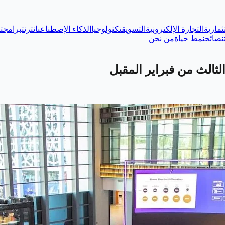
ثمارية
التجارة الإلكترونية
التسويق
تكنولوجيا
الذكاء الإصطناعي
انترنت
برامج
ت
نصائح
نمط حياة
من نحن
ثالث من فبراير المقبل