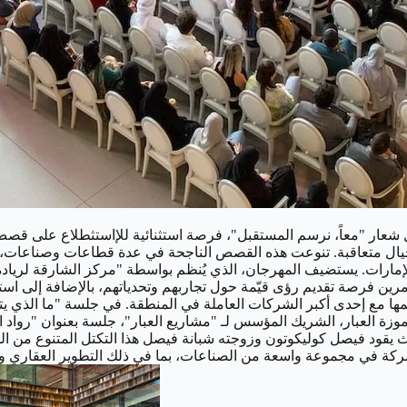
مل شعار "معاً، نرسم المستقبل"، فرصة استثنائية للإاستثطلاع على ق
يال متعاقبة. تنوعت هذه القصص الناجحة في عدة قطاعات وصناعات، بما 
مارات. يستضيف المهرجان، الذي يُنظم بواسطة "مركز الشارقة لريادة 
تيح المهرجان للرواد والمستثمرين فرصة تقديم رؤى قيّمة حول تجاربهم وتحدياتهم، بال
مها مع إحدى أكبر الشركات العاملة في المنطقة. في جلسة "ما الذي يت
 موزة العبار، الشريك المؤسس لـ "مشاريع العبار"، جلسة بعنوان "رواد ا
شركة في مجموعة واسعة من الصناعات، بما في ذلك التطوير العقاري والرع