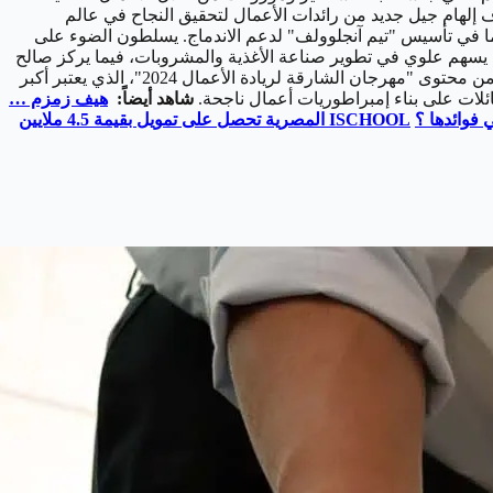
دف إلهام جيل جديد من رائدات الأعمال لتحقيق النجاح في عالم
 في تأسيس "تيم آنجلوولف" لدعم الاندماج. يسلطون الضوء على
زة. يسهم علوي في تطوير صناعة الأغذية والمشروبات، فيما يركز صالح
على قطاعات الصحة وجودة الحياة واللياقة. تعكس هذه الجلسة تآزر الأخوين في ريادة الأعمال والتزامهما بالابتكار. تشكل هذه القصص جزءًا من محتوى "مهرجان الشارقة لريادة الأعمال 2024"، الذي يعتبر أكبر
ائلات على بناء إمبراطوريات أعمال ناجحة.
شاهد أيضاً:
هيف زمزم …
 فوائدها ؟
ISCHOOL
المصرية تحصل على تمويل بقيمة 4.5 ملايين