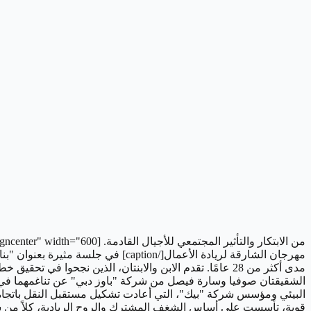
من الابتكار والتأثير المجتمعي للأجيال القادمة. [caption id="attachment_5077" align="aligncenter" width="600"]
مهرجان الشارقة لريادة الأعمال[/ion
مدى أكثر من 28 عامًا. تقدم الابن والابنتان، الذين نجحو
الشقيقتان صوفيا وسارة فيصل من شركة "باوز دبي" عن تناغمهما في تطو
البيئي ومؤسس شركة "بيك"، التي أعادت تشكيل مستقبل النقل باتجاه 
قوية، تأسست على أساس الشغف المشترك والروح الريادية، كلاً من سلام