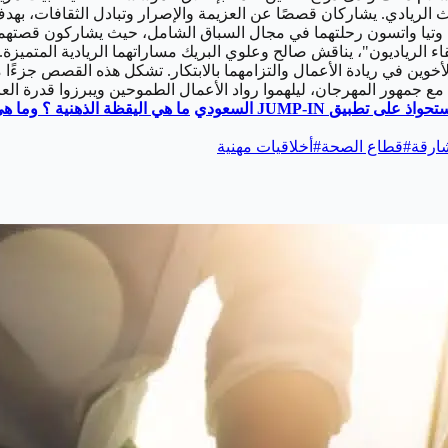
راث الريادي. يشاركان قصصًا عن العزيمة والإصرار وتبادل الثقافات، به
وتيا واتسون رحلتهما في مجال السباق الشامل، حيث يشاركون قصتهما
قاء الرياديون"، يناقش صالح وعلوي البريك مساراتهما الريادية المتمي
 مع جمهور المهرجان، ليلهموا رواد الأعمال الطموحين ويبرزوا قدرة الع
استحواذ على تطبيق
JUMP-IN
السعودي
ما هي اليقظة الذهنية ؟ وما هي
ارقة
#
قطاع الصحة
#
أخلاقيات مهنية