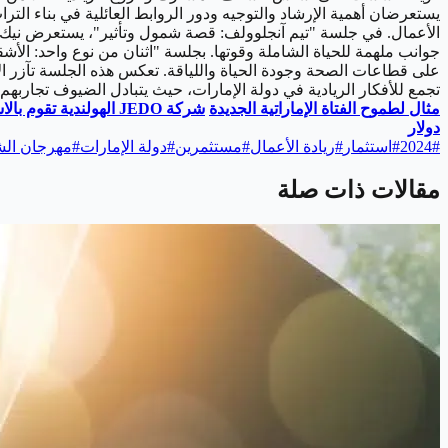
يستعرضان أهمية الإرشاد والتوجيه ودور الروابط العائلية في بناء الت
الأعمال. في جلسة "تيم آنجلوولف: قصة شمول وتأثير"، يستعرض نيك 
جوانب ملهمة للحياة الشاملة وقوتها. بجلسة "اثنان من نوع واحد: الأش
تجمع للأفكار الريادية في دولة الإمارات، حيث يتبادل الضيوف تجاربهم
مثال لطموح الفتاة الإماراتية الجديدة
شركة
JEDO
الهولندية تقوم بال
دولار
#
2024
#
استثمار
#
ريادة الأعمال
#
مستثمرين
#
دولة الإمارات
#
مهرجان الش
مقالات ذات صلة