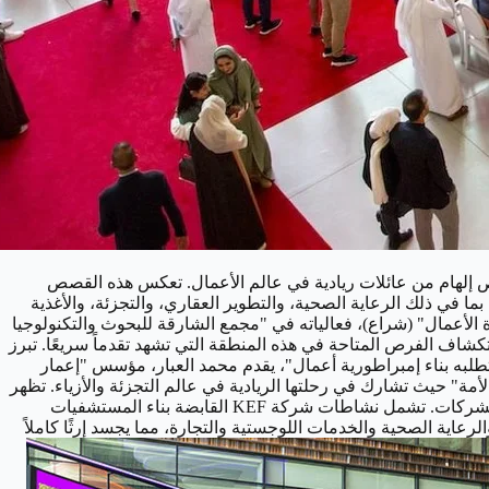
صص إلهام من عائلات ريادية في عالم الأعمال. تعكس هذه القصص
في ذلك الرعاية الصحية، والتطوير العقاري، والتجزئة، والأغذية
الأعمال" (شراع)، فعالياته في "مجمع الشارقة للبحوث والتكنولوجيا
إضافة إلى استكشاف الفرص المتاحة في هذه المنطقة التي تشهد تقدماً سريعًا. تبرز
طلبه بناء إمبراطورية أعمال"، يقدم محمد العبار، مؤسس "إعمار
لأمة" حيث تشارك في رحلتها الريادية في عالم التجزئة والأزياء. تظهر
المهارات الريادية لعائلة كوتيكولون من خلال شركة KEF القابضة، حيث يقود فيصل كوليكوتون وزوجته شبانة فيصل هذا التكتل المتنوع من الشركات. تشمل نشاطات شركة KEF القابضة بناء المستشفيات
اية الصحية والخدمات اللوجستية والتجارة، مما يجسد إرثًا كاملاً