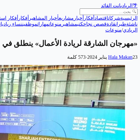
🌴
الريادي
انت القائد
الرئيسية
شركات
اقتصاد
أفكار
أخبار
مشاريع
أخبار المشاهير
أفكار
أفكار است
ناشئة
طيران
قادة
قصص نجاح
كتب
مشاهير
منوعات
مهارات
موظفين
نساء رياديات
الريادي
/
منوعات
«مهرجان الشارقة لريادة الأعمال» ينطلق في ال
23 يناير 2024
Hala Makan
·
573
كلمة