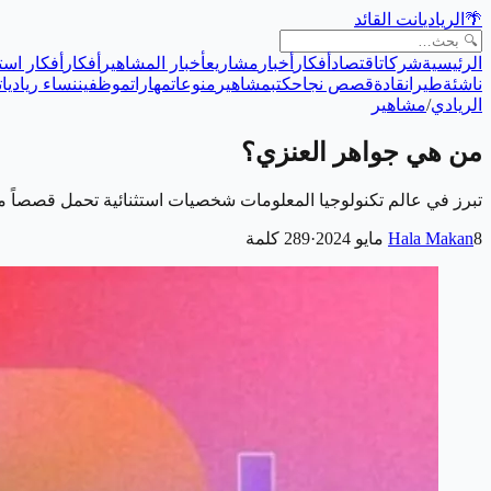
🌴
الريادي
انت القائد
الرئيسية
شركات
اقتصاد
أفكار
أخبار
مشاريع
أخبار المشاهير
أفكار
أفكار است
ناشئة
طيران
قادة
قصص نجاح
كتب
مشاهير
منوعات
مهارات
موظفين
نساء رياديات
الريادي
/
مشاهير
من هي جواهر العنزي؟
تبرز في عالم تكنولوجيا المعلومات شخصيات استثنائية تحمل قصصاً م
8 مايو 2024
Hala Makan
·
289
كلمة