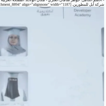
شركة آبل للمطورين. [caption id="attachment_8894" align="alignnone" width="1187"]