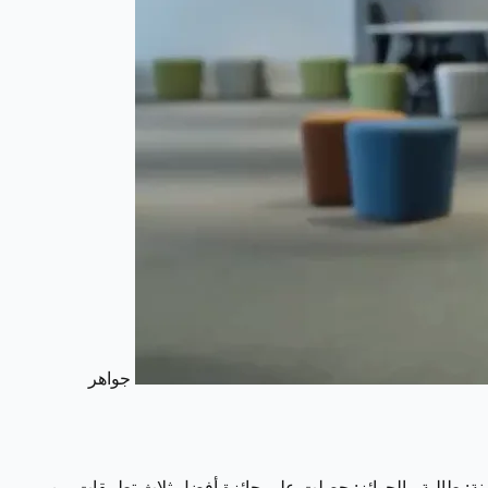
جواهر
العنزي - مكان الولادة: المملكة العربية السعودية - الجنسية: سعودية - تاريخ الولادة: 1997 - العمر: 27 سنة - المهنة: طالبة - الجوائز: حصلت على جائزة أفضل ثلاث تطبيقات من