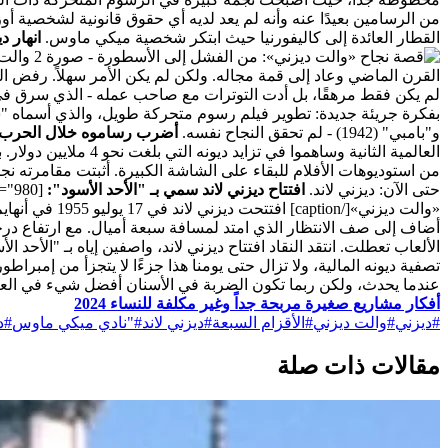
من الرسامين بعيدًا عنه وأنه لم يعد لديه أي حقوق قانونية لشخصية أو
القطار العائدة إلى كاليفورنيا حيث ابتكر شخصية ميكي ماوس.
انهار د
والت ديز
القرن الماضي وعاد إلى قمة مجاله. ولكن لم يكن الأمر سهلاً. رفض المصرفيون فكرة الفأ
لم يكن فقط مرهقًا، بل أدت التوترات مع صاحب عمله - الذي سرق في 
و"بامبي" (1942) - لم تحقق النجاح نفسه.
أضرب رساموه خلال الحرب الع
العالمية الثانية وس
من استوديوهات الأفلام للبقاء على الشاشة الكبيرة.
أثبتت مقامرته نج
حتى الآن: ديزني لاند.
افتتاح ديزني لاند سمي بـ "الأحد الأسود":
[caption id="attachment_13714" align="alignnone" width="980"]
«والت ديزني»[/caption]
افتتحت ديزن
الألعاب تعطلت. انتقد النقاد افتتاح ديزني لاند، واصفين إياه بـ "الأحد الأ
تصفية ديونه المالية، ولا تزال حتى يومنا هذا جزءًا لا يتجزأ من إمبراطوري
عندما يحدث، ولكن ربما تكون الضربة في الأسنان أفضل شيء في العا
أفكار مشاريع صغيرة مربحة جداً وغير مكلفة للنساء 2024
#
ديزني
#
والت ديزني
#
الأقزام السبعة
#
ديزني لاند
#
"نادي ميكي ماوس
#
د
مقالات ذات صلة