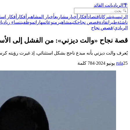
🌴
الريادي
انت القائد
الرئيسية
شركات
اقتصاد
أفكار
أخبار
مشاريع
أخبار المشاهير
أفكار
أفكار است
ناشئة
طيران
قادة
قصص نجاح
كتب
مشاهير
منوعات
مهارات
موظفين
نساء رياديات
الريادي
/
قصص نجاح
قصة نجاح «والت ديزني»: من الفشل إلى الأ
يُعرف والت ديزني بأنه مبدع ناجح بشكل استثنائي، إذ غيرت رؤيته ك
25 يونيو 2024
rula
·
784
كلمة