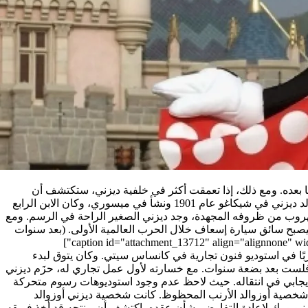
بعده. ومع ذلك، إذا تعمقت أكثر في خلفية ديزني، ستكتشف أن
وُلد ديزني في شيكاغو عام 1901 ونشأ في ميسوري، وكان الابن الرابع
لهروب من ظروفه المجهدة، وجد ديزني الصغير الراحة في الرسم. ومع
ليصبح سائق سيارة إسعاف خلال الحرب العالمية الأولى. (بعد سنوات
بًا في استوديو فنون تجارية في كانساس سيتي. وكان يتوق لبدء
مع خسارته لأول عمل تجاري له، حزَم ديزني
لك، كان هناك جانب إيجابي في انتقاله. حيث لاحظ عدم وجود استوديوهات رسوم متحركة
 شخصية أوزوالد الأرنب المحظوظ.
كانت شخصية ديزني أوزوالد
يويورك لإعادة التفاوض بشأن عقده، اكتشف أن منتجه قد أخذ فريقه