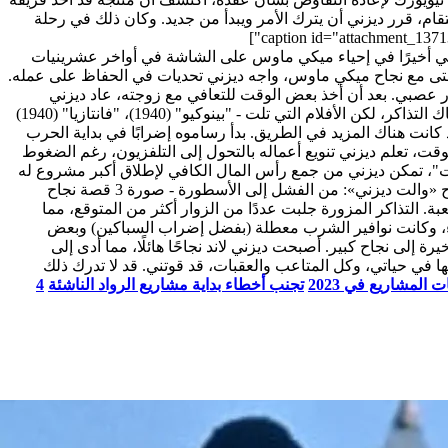
تقام، قرر ديزني أن يترك الأمر ويبدأ من جديد. وكان ذلك في رحلة
زني أخيرًا في إحياء ميكي ماوس على الشاشة في أواخر عشرينيات
ى مع نجاح ميكي ماوس، واجه ديزني تحديات في الحفاظ على عمله.
ار عصبي.
بعد أن أخذ بعض الوقت للتعافي مع زوجته، عاد ديزني
بفكرة جريئة جديدة: تطوير فيلم رسوم متحركة طويل، والذي أسماه "سنو وايت والأقزام السبعة" (1937). أصبح هذا الفيلم نجاحًا كبيرًا في شباك التذاكر، لكن الأفلام التي تلت - "بينوكيو" (1940)، "فانتازيا" (1940)
 كانت هناك المزيد في الطريق. بدأ رساموه إضرابًا في بداية الحرب
ة البناء، ولكن خلال هذا الوقت، تعلم ديزني تنويع أعماله بالتحول إلى التلفزيون، رغم الضغوط
يت"، تمكن ديزني من جمع رأس المال الكافي لإطلاق أكبر مشروع له
قصة نجاح
أ الأمر بداية صعبة. التذاكر المزورة جلبت عددًا من الزوار أكثر من المتوقع، مما
10 درجة، كانت الأسفلت الجديدة تذوب كعوب النساء، وكانت نوافير الشرب معطلة (بفضل إضراب السباكين) وبعض
رة إلى نجاح كبير. أصبحت ديزني لاند نجاحًا هائلًا، مما أدى إلى
ها في حياتي، وكل المتاعب والعقبات، قد قوتني. قد لا تدرك ذلك
المشاريع في 2023
تجنب أخطاء بداية مشاريع الرواد الناشئة
4