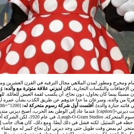
ام ومخرج ومطور لمدن الملاهي مجال الترفيه في القرن العشرين وما 
 الإخفاقات والنكسات التجارية.
كان لديزني علاقة متوترة مع والده:
 مسيئًا بينما كان يحاول، دون نجاح، أن يكسب لقمة العيش للعائلة. ل
منزل هربًا من والده، وسرعان ما حذا حذوهم عن طريق الكذب بشأن عمره 
اتته جنازة والده).
أفلست أول شركة رسوم متحركة له:
[caption id="attachment_13712" align="alignnone" width="1200"]
ني»[/caption]
عندما عاد إلى الوطن بعد الحرب، أصبح ديزني متدر
شركة أفلست بعد بضعة سنوات.
نجلوس ومعه فقط 40 دولارًا باسمه ليجرب حظه في التمثيل. لكنه فشل في ذلك أيضًا. ومع ذ
اء متجر. لم يمض وقت طويل حتى وجد ديزني أول نجاح كبير له مع إنشاء
رة الواحدة، لكن ديزني نفسه اكتشف أن حظه قد نفد. عند سفره إلى ن