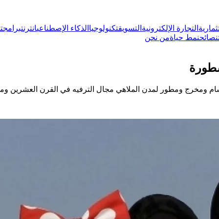
ثمارية
التجارة الإلكترونية
التسويق
تكنولوجيا
الذكاء الإصطناعي
انترنت
برامج
ت
نصائح
نمط حياة
من نحن
سطورة
رسام ومخرج ومطور لمدن الملاهي مجال الترفيه في القرن العشرين وما