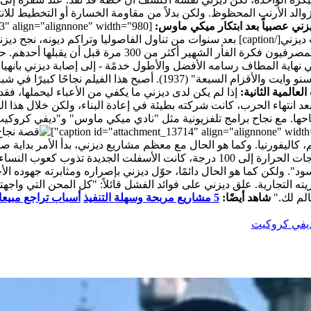
زوالد الأرنب المحظوظ.
ولكن بدلاً من مقاومة الخسارة أو التخطيط للان
يزني عصبياً بعد ابتكار ميكي ماوس:
[caption id="attachment_13713" align="alignnone" width="980"]
ني[/caption]
بعد سنوات من تناول الفاصوليا وتراكم ديونه، نجح دي
ر الشهير أكثر من 300 مرة قبل أن يقبلها أحدهم.
حت
نهاية المطاف رسامه الأفضل والأطول خدمًة - إلى إصابة ديزني بانهي
المية الثانية:
إذا لم يكن لدى ديزني ما يكفي من الأعباء ليحملها، فقد
اهموا في تزايد ديونه التي بلغت نحو 4 ملايين دولار. بعد انتهاء الحرب، كانت شركته بطيئة في إعاد
احها. مع نجاح برامج تلفزيونية مثل "نادي ميكي ماوس" و"ديفي كروك
ي لاند في 17 يوليو 1955 في أنهايم، كاليفورنيا. وكما هو الحال مع معظم مشاريع ديزني، بد
أضاف إلى صف الانتظار الذي امتد لمسافة سبعة أميال. مع ارتفاع درجات الحرارة إلى 0
سود".
ولكن كما هو الحال دائمًا، حوّل ديزني بإصراره ومثابرته جهوده الأخي
ته التجارية.
علق ديزني على فوائد الفشل قائلاً: "كل المحن التي واجهت
لم لك."
شاهد أيضًا:
5
مشاريع مربحة وسهلة التنفيذ
أسباب تراجع مبيعات 
يفي كروكيت