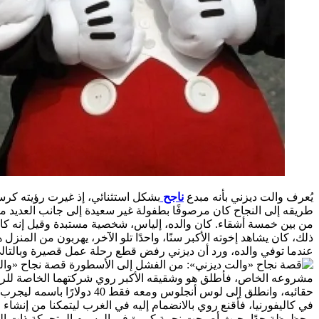
يُعرف والت ديزني بأنه مبدع
ناجح
بشكل استثنائي، إذ غيرت رؤيته كرس
طريقه إلى النجاح كان مرصوفًا بطفولة غير سعيدة إلى جانب العديد من
من بين خمسة أشقاء. كان والده، إلياس، شخصية مستبدة وقيل إنه كان
ذلك، كان يشاهد إخوته الأكبر سنًا، واحدًا تلو الآخر، يهربون من ال
عندما توفي والده، ورد أن ديزني رفض قطع رحلة عمل قصيرة وبالتالي ف
قصة نجاح «والت ديز
مشروعه الخاص، فأطلق هو وشقيقه الأكبر روي شركتهما الخاصة للرسوم المتحركة، Laugh-O-Gram Studios، في عام 1920، لكن ال
حقائبه، وانطلق إلى لوس أ
في كاليفورنيا، فأقنع روي بالانضمام إليه في الغرب ليتمكنا من إنش
محظوظة جدًا، حيث أصبحت نجمة كبيرة في الرسوم المتحركة ذات البك