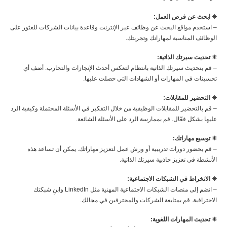
✳︎ ابحث عن فرص العمل:
– استخدم مواقع البحث عن وظائف عبر الإنترنت وقاعدة بيانات الشركات للعثور على
الوظائف المناسبة لمهاراتك وتجربتك.
✳︎ تحديث سيرتك الذاتية:
– قم بتحديث سيرتك الذاتية بانتظام لتعكس أحدث الإنجازات والتجارب. أضف أي
تحسينات في المهارات أو الشهادات التي حصلت عليها.
✳︎ التحضير للمقابلات:
– قم بالتحضير للمقابلات الوظيفية من خلال التفكير في الأسئلة المحتملة وكيفية الرد
عليها بشكل فعّال. قم بممارسة الرد على الأسئلة الشائعة.
✳︎ توسيع مهاراتك:
– قم بحضور دورات تدريبية أو ورش عمل لتعزيز مهاراتك. يمكن أن تساعد هذه
الأنشطة في تعزيز جاذبية سيرتك الذاتية.
✳︎ الانخراط في الشبكات الاجتماعية:
– انضم إلى منصات الشبكات الاجتماعية المهنية مثل LinkedIn وابنِ شبكتك
الاحترافية. قم بمتابعة الشركات والمحترفين في مجالك.
✳︎ تحديث المهارات اللغوية: