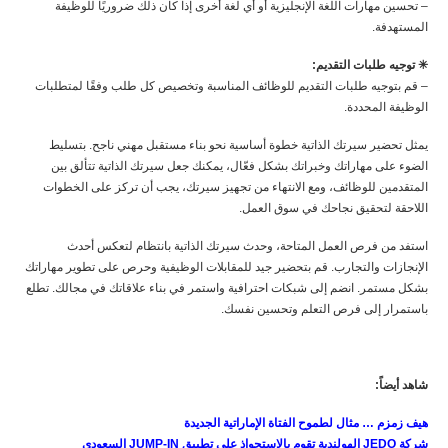
– تحسين مهارات اللغة الإنجليزية أو أي لغة أخرى إذا كان ذلك ضروريًا للوظيفة
المستهدفة.
✳︎ توجيه طلبات التقديم:
– قم بتوجيه طلبات التقديم للوظائف المناسبة وتخصيص كل طلب وفقًا لمتطلبات
الوظيفة المحددة.
يمثل تحضير سيرتك الذاتية خطوة أساسية نحو بناء مستقبل مهني ناجح. بتسليط
الضوء على مهاراتك وخبراتك بشكل فعّال، يمكنك جعل سيرتك الذاتية تتألق بين
المتقدمين للوظائف، ومع الانتهاء من تجهيز سيرتك، يجب أن تركز على الخطوات
اللاحقة لتحقيق نجاحك في سوق العمل.
استفد من فرص العمل المتاحة، وحدث سيرتك الذاتية بانتظام لتعكس أحدث
الإنجازات والتجارب. قم بتحضير جيد للمقابلات الوظيفية وحرص على تطوير مهاراتك
بشكل مستمر. انضم إلى شبكات احترافية واستمر في بناء علاقاتك في مجالك. تطلع
باستمرار إلى فرص التعلم وتحسين نفسك.
شاهد أيضاً:
هيف زمزم … مثال لطموح الفتاة الإماراتية الجديدة
شركة
JEDO
الهولندية تقوم بالاستحواذ على تطبيق
JUMP-IN
السعودي