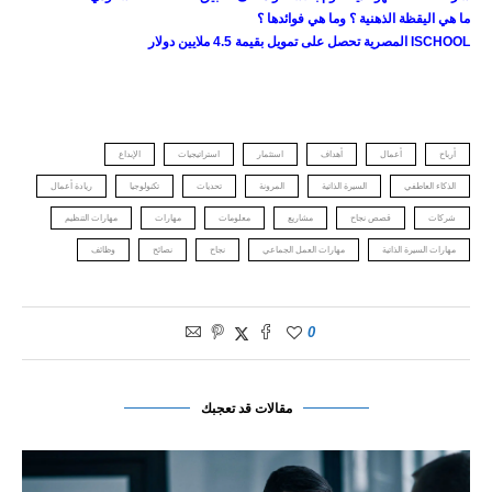
ما هي اليقظة الذهنية ؟ وما هي فوائدها ؟
ISCHOOL
المصرية تحصل على تمويل بقيمة 4.5 ملايين دولار
أرباح
أعمال
أهداف
استثمار
استراتيجيات
الإبداع
الذكاء العاطفي
السيرة الذاتية
المرونة
تحديات
تكنولوجيا
ريادة أعمال
شركات
قصص نجاح
مشاريع
معلومات
مهارات
مهارات التنظيم
مهارات السيرة الذاتية
مهارات العمل الجماعي
نجاح
نصائح
وظائف
0
مقالات قد تعجبك