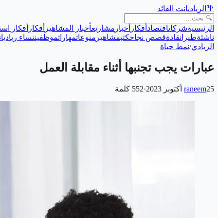
🌴
الريادي
انت القائد
الرئيسية
شركات
اقتصاد
أفكار
أخبار
مشاريع
أخبار المشاهير
أفكار
أفكار است
ناشئة
طيران
قادة
قصص نجاح
كتب
مشاهير
منوعات
مهارات
موظفين
نساء رياديات
الريادي
/
نمط حياة
عبارات يجب تجنبها أثناء مقابلة العمل
25 أكتوبر 2023
raneem
·
552
كلمة