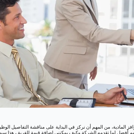
وافز المادية، من المهم أن نركز في البداية على مناقشة التفاصيل ال
هم أفضل لما تقدمه الشركة وكيف يمكنني إضافة قيمة للفريق، هذا سيس