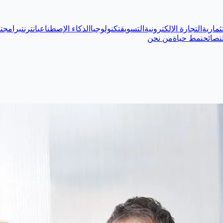
ثمارية
التجارة الإلكترونية
التسويق
تكنولوجيا
الذكاء الإصطناعي
انترنت
برامج
ت
نصائح
نمط حياة
من نحن