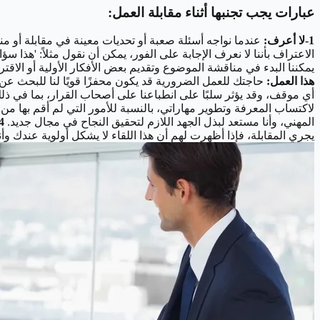
عبارات يجب تجنبها أثناء مقابلة العمل:
1-لا أعرف:
عندما نواجه أسئلة صعبة أو تحديات معينة في مقابلة أو منا
الاعتراف بأننا لا نعرف الإجابة على الفور، يمكن أن نقول مثلاً: 'هذا س
يمكننا البدء في مناقشة الموضوع وتقديم بعض الأفكار الأولية أو الاق
هذا العمل:
حاجتك للعمل الضرورية قد يكون محفزًا قويًا لنا للبحث ع
أي موقف، وقد يؤثر سلبًا على انطباعنا على أصحاب القرار، بما في ذ
لاكتساب المعرفة وتطوير مهاراتي، بالنسبة للأمور التي لم أقم بها من
المهني، وأنا مستعد لبذل الجهد اللازم لتحقيق النجاح في مجال جديد.
4-كم مدة هذه المقا
يجري المقابلة، فإذا أظهرت لهم أن هذا اللقاء لا يشكل أولوية عندك وأنه مضيعة لوقتك، سيؤدي ذلك إلى د