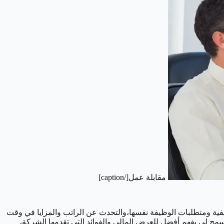
مقابلة عمل[/caption]
وظيفية ومتطلبات الوظيفة نفسها،والتحدث عن الراتب والمزايا في وقت
مح لي بفهم أفضل للعرض المالي والفوائد التي تقدمها الشركة،