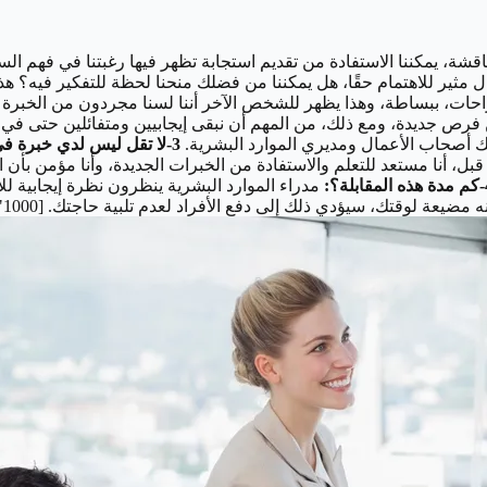
قشة، يمكننا الاستفادة من تقديم استجابة تظهر فيها رغبتنا في فهم ال
ؤال مثير للاهتمام حقًا، هل يمكننا من فضلك منحنا لحظة للتفكير فيه؟ هذ
تراحات، ببساطة، وهذا يظهر للشخص الآخر أننا لسنا مجردون من الخبرة و
ن فرص جديدة، ومع ذلك، من المهم أن نبقى إيجابيين ومتفائلين حتى ف
لك أصحاب الأعمال ومديري الموارد البشرية.
3-لا تقل ليس لدي خبرة في فعل شيء ما:
 قبل، أنا مستعد للتعلم والاستفادة من الخبرات الجديدة، وأنا مؤمن بأ
بلة؟:
مدراء الموارد البشرية ينظرون نظرة إيجابية 
فع الأفراد لعدم تلبية حاجتك. [caption id="attachment_2580" align="alignnone" width="1000"]