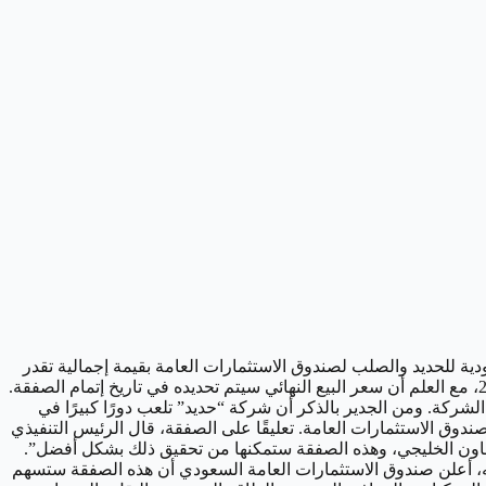
ة للحديد والصلب لصندوق الاستثمارات العامة بقيمة إجمالية تقدر
بحوالي 12.5 مليار ريال سعودي (3.33 مليار دولار). وأوضحت الشركة في الإفصاح أن الصفقة متوقع أن تتم قبل نهاية الربع الأول من عام 2024، مع العلم أن سعر البيع النهائي سيتم تحديده في تاريخ إتمام الصفقة.
لشركة. ومن الجدير بالذكر أن شركة “حديد” تلعب دورًا كبيرًا في
 المملكة العربية السعودية، وتعتبر أساسية لخطة التحول الاقتصادي المعروفة برؤية 2030، التي يقودها صندوق الاستثمارات العامة. تعليقًا على الصفقة، قال الرئيس التنفيذي
عاون الخليجي، وهذه الصفقة ستمكنها من تحقيق ذلك بشكل أفضل”.
به، أعلن صندوق الاستثمارات العامة السعودي أن هذه الصفقة ستسهم