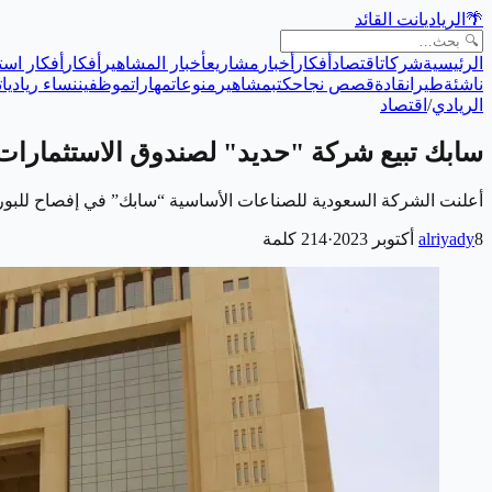
🌴
الريادي
انت القائد
الرئيسية
شركات
اقتصاد
أفكار
أخبار
مشاريع
أخبار المشاهير
أفكار
أفكار است
ناشئة
طيران
قادة
قصص نجاح
كتب
مشاهير
منوعات
مهارات
موظفين
نساء رياديات
الريادي
/
اقتصاد
سابك تبيع شركة "حديد" لصندوق الاستثمارات
أعلنت الشركة السعودية للصناعات الأساسية “سابك” في إفصاح للبور
8 أكتوبر 2023
alriyady
·
214
كلمة