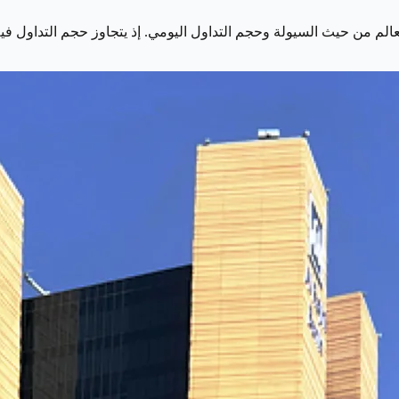
يث السيولة وحجم التداول اليومي. إذ يتجاوز حجم التداول فيه حوالي 9.6 تريلي