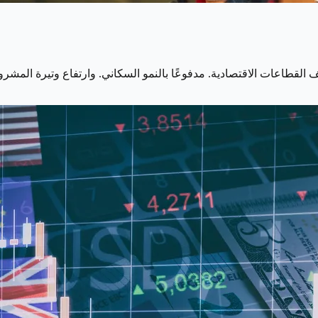
لف القطاعات الاقتصادية. مدفوعًا بالنمو السكاني. وارتفاع وتيرة الم