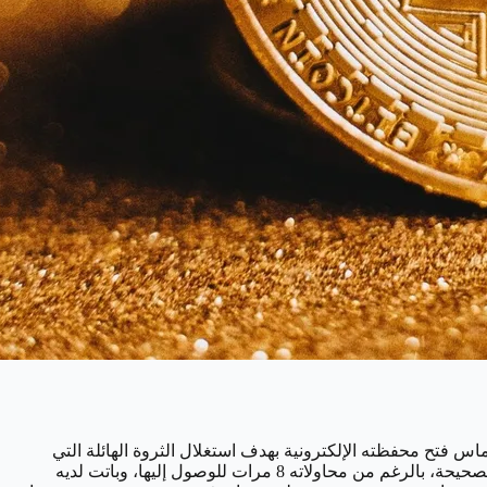
 وصل سعر البيتكوين إلى نحو 34 ألف دولار للوحدة، قرر ستيفان توماس فتح محفظته الإلكترونية بهدف استغلال الثروة الهائلة التي
تجاوزت قيمتها حوالي 240 مليون دولار. ووفقًا لتقرير نشرته صحيفة "نيويورك تايمز" كانت الصدمة حين عجز توماس عن تذكر كلمة المرور الصحيحة، بالرغم من محاولاته 8 مرات للوصول إليها، وباتت لديه