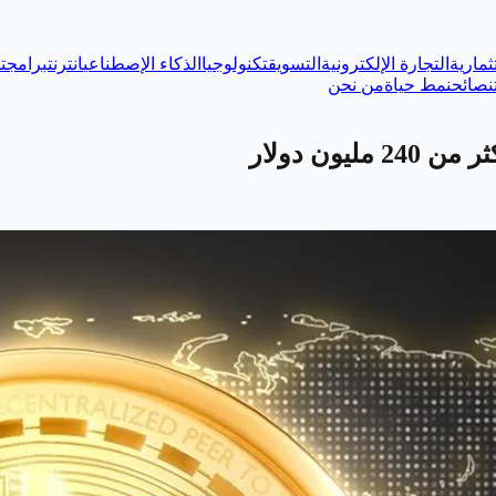
ثمارية
التجارة الإلكترونية
التسويق
تكنولوجيا
الذكاء الإصطناعي
انترنت
برامج
ت
نصائح
نمط حياة
من نحن
ون دولار