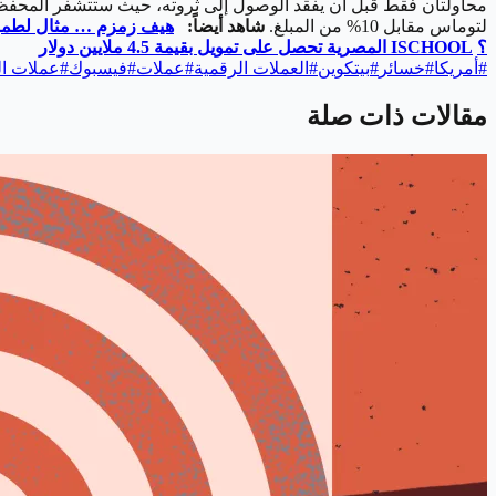
محاولتان فقط قبل أن يفقد الوصول إلى ثروته، حيث ستتشفر المحفظ
لتوماس مقابل 10% من المبلغ.
شاهد أيضاً:
هيف زمزم … مثال لطموح ا
؟
ISCHOOL
المصرية تحصل على تمويل بقيمة 4.5 ملايين دولار
#
أمريكا
#
خسائر
#
بيتكوين
#
العملات الرقمية
#
عملات
#
فيسبوك
#
عملات ا
مقالات ذات صلة