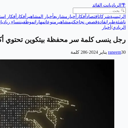
🌴
الريادي
انت القائد
الرئيسية
شركات
اقتصاد
أفكار
أخبار
مشاريع
أخبار المشاهير
أفكار
أفكار است
ناشئة
طيران
قادة
قصص نجاح
كتب
مشاهير
منوعات
مهارات
موظفين
نساء رياديات
الريادي
/
أخبار
رجل ينسى كلمة سر محفظة بيتكوين تحتوي أكثر من 240 ملي
30 يناير 2024
raneem
·
286
كلمة