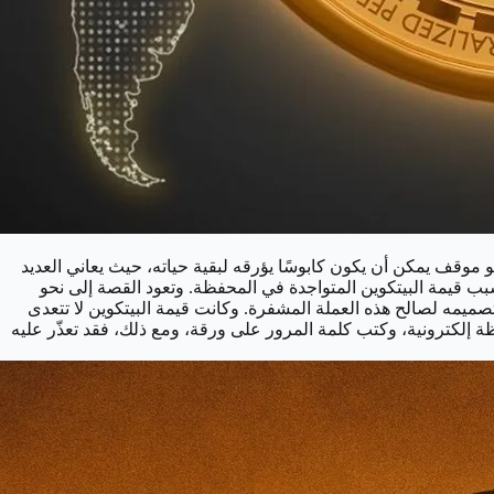
إلكترونية" التي تحتوي على عملات بيتكوين مشفرة، والتي قدرت قيمتها بنحو 240 مليون دولار، وهو موقف يمكن أن يكون كابوسًا يؤرقه لبقية حياته، حيث يعاني العديد
ب قيمة البيتكوين المتواجدة في المحفظة. وتعود القصة إلى نحو
، على 7 آلاف بيتكوين كمكافأة عن مقطع فيديو قام بتصميمه لصالح هذه العملة المشفرة. وكانت قيمة البيتكوين لا تتعدى
إلكترونية، وكتب كلمة المرور على ورقة، ومع ذلك، فقد تعذّر عليه