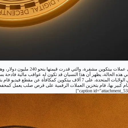
نسي مبرمج ألماني كلمة مرور "محفظته ال
 هذه الحالة، يظهر أن هذا النسيان قد تكون له عواقب مالية فادحة بسب
عشر سنوات، حين حصل ستيفان توماس، مبرمج ألماني مولد يقيم في الولايات المتحدة
م كبير بها، قام بتخزين العملات الرقمية على قرص صلب يعمل كمحفظة 