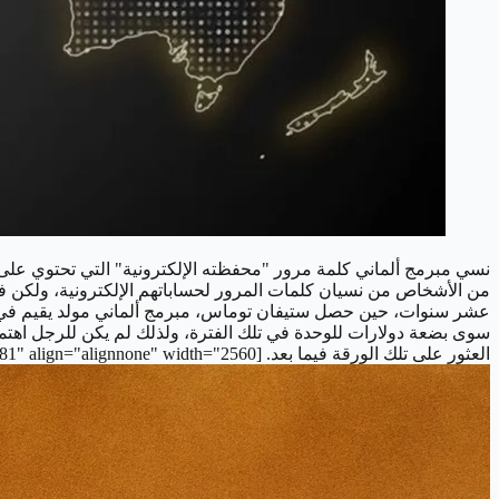
من الأشخاص من نسيان كلمات المرور لحساباتهم الإلكترونية، ولكن في
سوى بضعة دولارات للوحدة في تلك الفترة، ولذلك لم يكن للرجل اهتما
العثور على تلك الورقة فيما بعد. [caption id="attachment_5381" align="alignnone" width="2560"]