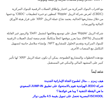
مع اقتراب البنوك المركزية من اختبار وإطلاق العملات الرقمية للبنوك المركزية
(CBDC)، تُعرض شركة الريبل ‘Ripple’ كمطور ذو خبرة لتطبيقات ‘CBDC’ ودعمها.
من خلال مشاريعها الحالية، يعتمد نجاح عملة الريبل ‘XRP’ على قرار هيئة الأوراق
المالية والبورصات.
شركة الريبل ‘Ripple’ تعمل على توسيع وظائفها لتشمل ‘DeFi’ والرموز غير القابلة
للاستبدال (NFTs)، مما يعزز موقعها كحلاً متكاملًا. تقدم منصة لسك العملات الرقمية
للبنوك المركزية وتقديم الحلول للمشاريع ‘NFT’، وإنشاء سلاسل جانبية لتسهيل
التكامل مع المنصات الأخرى.
مع هذه الخطوات والمشاريع الطموحة، يمكن أن تكون عملة الريبل ‘XRP’ لها تأثير
كبير على المشهد المالي والبنكي في المستقبل.
شاهد أيضاً
هيف زمزم … مثال لطموح الفتاة الإماراتية الجديدة
شركة
JEDO
الهولندية تقوم بالاستحواذ على تطبيق
JUMP-IN
السعودي
ما هي اليقظة الذهنية ؟ وما هي فوائدها ؟
ISCHOOL
المصرية تحصل على تمويل بقيمة 4.5 ملايين دولار