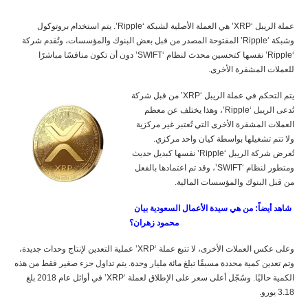
عملة الريبل ‘XRP’ هي العملة الأصلية لشبكة ‘Ripple’. يتم استخدام بروتوكول
وشبكة ‘Ripple’ المفتوحة المصدر من قبل بعض البنوك والمؤسسات، وتُقدم شركة
‘Ripple’ نفسها كتحسين محدث لنظام ‘SWIFT’ دون أن تكون منافسًا مباشرًا
للعملات المشفرة الأخرى.
يتم التحكم في عملة الريبل ‘XRP’ من قبل شركة
تُدعى الريبل ‘Ripple’، وهذا يختلف عن معظم
العملات المشفرة الأخرى التي تُعتبر غير مركزية
ولا تتم تشغيلها بواسطة كيان واحد مركزي.
تُعرض شركة الريبل ‘Ripple’ نفسها كبديل حديث
ومتطور لنظام ‘SWIFT’، وقد تم اعتمادها بالفعل
من قبل البنوك والمؤسسات المالية.
شاهد أيضاً: من هي سيدة الأعمال السعودية بيان
محمود زهران؟
وعلى عكس العملات الأخرى، لا تتبع عملة ‘XRP’ عملية التعدين لإنتاج وحدات جديدة،
وتم تعدين كمية محددة مسبقًا تبلغ مائة مليار وحدة. يتم تداول جزء صغير فقط من هذه
الكمية حاليًا. وسُجّل أعلى سعر على الإطلاق لعملة ‘XRP’ في أوائل عام 2018 بلغ
3.18 يورو.