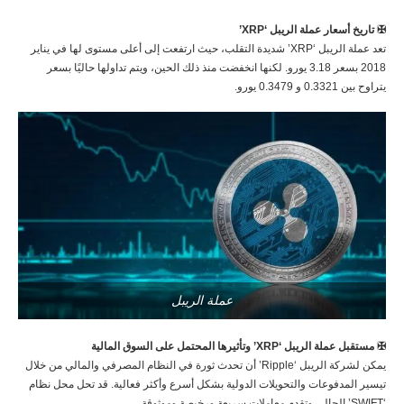
✠ تاريخ أسعار عملة الريبل ‘XRP’
تعد عملة الريبل ‘XRP’ شديدة التقلب، حيث ارتفعت إلى أعلى مستوى لها في يناير
2018 بسعر 3.18 يورو. لكنها انخفضت منذ ذلك الحين، ويتم تداولها حاليًا بسعر
يتراوح بين 0.3321 و 0.3479 يورو.
عملة الريبل
✠ مستقبل عملة الريبل ‘XRP’ وتأثيرها المحتمل على السوق المالية
يمكن لشركة الريبل ‘Ripple’ أن تحدث ثورة في النظام المصرفي والمالي من خلال
تيسير المدفوعات والتحويلات الدولية بشكل أسرع وأكثر فعالية. قد تحل محل نظام
‘SWIFT’ الحالي وتقدم معاملات سريعة ورخيصة وموثوقة.