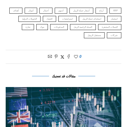
XRP
أرباح
أسعار عملة الريبل
أسهم
أعمال
أموال
أهداف
استثمار
استخدام عملة الريبل
استراتيجيات
اقتصاد
التحويلات الدولية
العملات المشفرة
العملة الرقمية الريبل
المدفوعات
بنوك
تجارة
شركات
مستقبل الريبيل
0
مقالات قد تعجبك