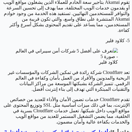
تقوم Akamai بتأجير سعة الخادم للعملاء الذين يشغلون مواقع الويب
أو يقدمون خدمات الويب المختلفة، مما يهدف إلى تحسين السرعة
والتوافر للمستخدمين النهائيين. تستفيد هذه الخدمة من وجود خوادم
Akamai المنتشرة على نطاق واسع، والتي تكون قريبة من
المستخدمين، مما يساعد على تقديم المحتوى بشكل أسرع وأكثر
كفاءة.
5- كلاود فلير
كلاود فلير
تعد Cloudflare شركة رائدة في تمكين الشركات والمؤسسات غير
الربحية والمدونين والأفراد من العمل بأمان وكفاءة في العالم
الرقمي. تتميز الشركة بشبكتها الموسعة من مراكز البيانات
والتقنيات المبتكرة التي تهدف إلى بناء إنترنت أفضل.
تقدم Cloudflare خدمات تضمن الأمان والأداء للعديد من خصائص
الإنترنت، بما في ذلك ميزات أساسية مثل SSL وتوزيع المحتوى على
مواقع الويب داخل شبكتها. تعمل خدمات Cloudflare بسرية في
الخلفية، مما يضمن التشغيل المستمر للعديد من مواقع الويب
والخدمات بكفاءة عالية وأمان مضمون.