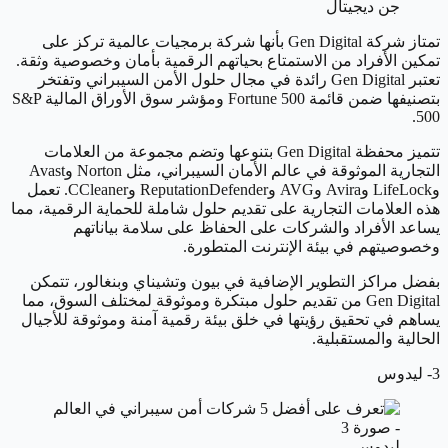
جن ديجيتال
تمتاز شركة Gen Digital بأنها شركة برمجيات عالمية تركز على
تمكين الأفراد من الاستمتاع بحياتهم الرقمية بأمان وخصوصية وثقة.
تعتبر Gen Digital رائدة في مجال حلول الأمن السيبراني وتفتخر
بتصنيفها ضمن قائمة Fortune 500 ومؤشر سوق الأوراق المالية S&P
500.
تتميز محفظة Gen Digital بتنوعها وتضم مجموعة من العلامات
التجارية الموثوقة في عالم الأمان السيبراني، مثل Norton وAvast
وLifeLock وAvira وAVG وReputationDefender وCCleaner. تعمل
هذه العلامات التجارية على تقديم حلول شاملة للحماية الرقمية، مما
يساعد الأفراد والشركات على الحفاظ على سلامة بياناتهم
وخصوصيتهم في بيئة الإنترنت المتطورة.
بفضل مراكز التطوير الإضافية في بيون وتشيناي وبنغالور، تتمكن
Gen Digital من تقديم حلول مبتكرة وموثوقة لمختلف السوق، مما
يساهم في تحقيق رؤيتها في خلق بيئة رقمية آمنة وموثوقة للأجيال
الحالية والمستقبلية.
3- ليدوس
ليدوس