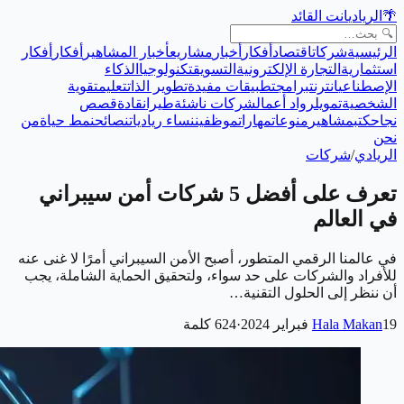
🌴
الريادي
انت القائد
الرئيسية
شركات
اقتصاد
أفكار
أخبار
مشاريع
أخبار المشاهير
أفكار
أفكار
استثمارية
التجارة الإلكترونية
التسويق
تكنولوجيا
الذكاء
الإصطناعي
انترنت
برامج
تطبيقات مفيدة
تطوير الذات
تعليم
تقوية
الشخصية
تمويل
رواد أعمال
شركات ناشئة
طيران
قادة
قصص
نجاح
كتب
مشاهير
منوعات
مهارات
موظفين
نساء رياديات
نصائح
نمط حياة
من
نحن
الريادي
/
شركات
تعرف على أفضل 5 شركات أمن سيبراني
في العالم
في عالمنا الرقمي المتطور، أصبح الأمن السيبراني أمرًا لا غنى عنه
للأفراد والشركات على حد سواء، ولتحقيق الحماية الشاملة، يجب
أن ننظر إلى الحلول التقنية…
19 فبراير 2024
Hala Makan
·
624
كلمة