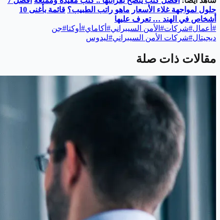
شاهد أيضًا:
أفضل كتب ينصح بقرائتها .. كتب مفيدة وممتعة
أفضل 7
حلول لمواجهة غلاء الأسعار
ماهو راتب الطبيب؟
قائمة بأغنى 10
أشخاص في الهند … تعرف عليها
#
أعمال
#
شركات
#
الأمن السيبراني
#
أكاماي
#
أوكتا
#
جن
ديجيتال
#
شركات الأمن السيبراني
#
ليدوس
مقالات ذات صلة