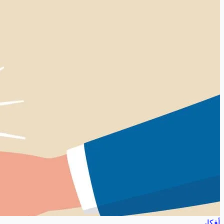
أفكار