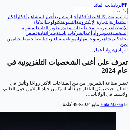
🌴
الريادي
انت القائد
الرئيسية
شركات
اقتصاد
أفكار
أخبار
مشاريع
أخبار المشاهير
أفكار
أفكار
استثمارية
التجارة الإلكترونية
التسويق
تكنولوجيا
الذكاء
الإصطناعي
انترنت
برامج
تطبيقات مفيدة
تطوير الذات
تعليم
تقوية
الشخصية
تمويل
رواد أعمال
شركات ناشئة
طيران
قادة
قصص
نجاح
كتب
مشاهير
منوعات
مهارات
موظفين
نساء رياديات
نصائح
نمط حياة
من
نحن
الريادي
/
رواد أعمال
تعرف على أغنى الشخصيات التلفزيونية في
عام 2024
تعتبر صناعة التلفزيون من بين الصناعات الأكثر رواجًا وتأثيرًا في
العالم، حيث يمثل التلفاز جزءًا أساسيًا من حياة الملايين حول العالم،
ولاسيما في الولايات…
13 مايو 2024
Hala Makan
·
498
كلمة