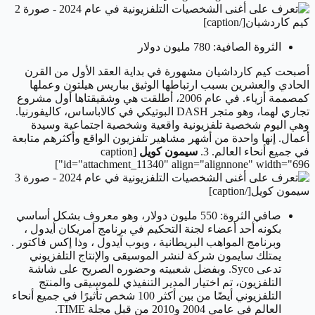
كيم كاردشيان[/caption]
الثروة الصافية: 780 مليون دولار
أصبحت كيم كارداشيان مشهورة في بداية العقد الأول من القرن
الحادي والعشرين بسبب ارتباطها الوثيق بباريس هيلتون وعملها
كمصممة أزياء. في عام 2006، أطلقت هي وشقيقتاها أول مشروع
تجاري لهما، وهو متجر DASH البوتيكي في كالاباساس، كاليفورنيا.
وهي اليوم شخصية تلفزيونية واقعية وشخصية اجتماعية وسيدة
أعمال. إنها واحدة من أشهر مشاهير تلفزيون الواقع وأكثرهم متابعة
في جميع أنحاء العالم.
3.
سيمون كويل
[caption
id="attachment_11340" align="alignnone" width="696"]
سيمون كويل[/caption]
صافي الثروة: 550 مليون دولار،
وهو معروف بشكل أساسي
بكونه أحد أعضاء لجنة التحكيم في برنامج أمريكان أيدول ،
وبرنامج المواهب البريطانية ، وبوب آيدول ، وذا إكس فاكتور .
يمتلك سايمون شركة لنشر الموسيقى والإنتاج التلفزيوني
تدعى Syco. وبفضل شعبيته وحضوره الصريح على شاشة
التلفزيون، تم اختيار المدير التنفيذي للموسيقى والمنتج
التلفزيوني أيضًا من بين أكثر 100 شخص تأثيرًا في جميع أنحاء
العالم في عامي 2004 و2010 من قبل مجلة TIME.