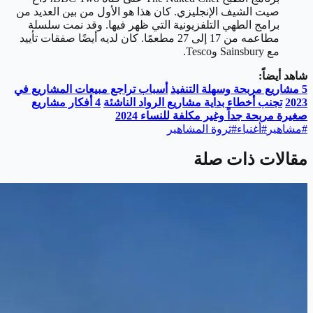
صيت الشيف الإنجليزي. كان هذا هو الأول من بين العديد من
برامج الطهي التلفزيونية التي ظهر فيها. وقد نمت سلسلة
مطاعمه من 17 إلى 27 مطعمًا. كان لديه أيضًا صفقات تأييد
مع Sainsbury وTesco.
شاهد أيضاً:
5
مشاريع مربحة وسهلة التنفيذ
أسباب تراجع مبيعات المشاريع في
2023
تجنب أخطاء بداية مشاريع الرواد الناشئة
4
أفكار مشاريع
صغيرة مربحة جداً وغير مكلفة للنساء 2024
#
مشاهير
#
أغنياء
#
ثروة المشاهير
مقالات ذات صلة