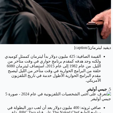
ديفيد ليترمان[/caption]
القيمة الصافية: 425 مليون دولار
بدأ ليترمان كممثل كوميدي
ولكنه وجد هدفه كمقدم برنامج حواري في وقت متأخر من
الليل. من عام 1982 إلى عام 2015، استضاف ليترمان 6080
حلقة من البرامج الحوارية في وقت متأخر من الليل ليصبح
مقدم البرامج الحوارية الأطول خدمة في تاريخ التلفزيون
الأمريكي.
5.
جيمي أوليفر
جيمي أوليفر
صافي ثروته: 400 مليون دولار
بعد أن لعب دور البطولة في
برنامج الطبخ The Naked Chef على قناة BBC Two، ذاع