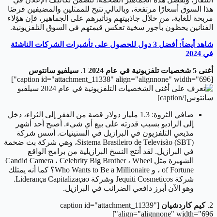
هذا السوق أسعارًا مرتفعة، وبالتالي تتيح للممثلين والمضيفين فرصًا
مربحة للغاية، من خلال جاذبيتهم وتأثيرهم على الجماهير، فإن هؤلاء
الفنانين يحظون بأجور سخية تعكس قيمتهم في السوق التلفزيونية.
شاهد أيضاً: أفضل 3 دول للحصول على تأشيرات الشركات الناشئة
في 2024
أغنى 5 شخصيات تلفزيونية في عام 2024
1.
سيلفيو سانتوس
[caption id="attachment_11338" align="alignnone" width="696"]
سيلفيو
سانتوس[/caption]
صافي الثروة: 1.3 مليار دولار
قصة من الفقر إلى الثراء، دخل
إلى الراديو بسبب قدرته على بيع أي شيء. أصبح أحد أشهر
مذيعي التلفزيون في البرازيل في الستينيات. أسس شركة
Sistema Brasileiro de Televisão (SBT)، وهي شركة بث ضخمة
في البرازيل. لقد أنتج النسخ البرازيلية من برامج الواقع
الشهيرة مثل Candid Camera ، Celebrity Big Brother ، Wheel
of Fortune ، و Who Wants to Be a Millionaire؟ كما أنه يمتلك
شركة Jequiti Cosmeticos وشركة Liderança Capitalizaçao.
وهو الآن أبرز دافعي الضرائب في البرازيل.
2.
كيم كاردشيان
[caption id="attachment_11339"
align="alignnone" width="696"]