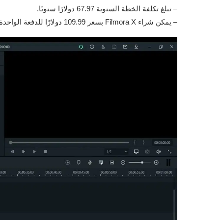
– تبلغ تكلفة الخطة السنوية 67.97 دولارًا سنويًا.
– يمكن شراء Filmora X بسعر 109.99 دولارًا للدفعة الواحدة.