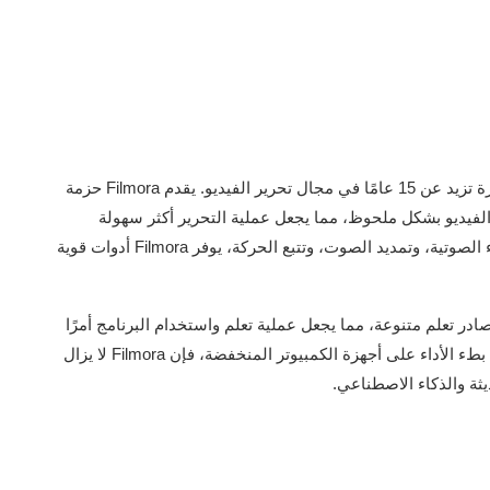
مع وجود Wondershare Filmora منذ فترة طويلة، يتمتع بخبرة تزيد عن 15 عامًا في مجال تحرير الفيديو. يقدم Filmora حزمة
فيديو بشكل ملحوظ، مما يجعل عملية التحرير أكثر سهولة
وفعالية. من خلال ميزات مثل القطع الذكي، وتقليل الضوضاء الصوتية، وتمديد الصوت، وتتبع الحركة، يوفر Filmora أدوات قوية
ة سهلة الاستخدام ومصادر تعلم متنوعة، مما يجعل عملية تعلم واستخدام البرنامج أمرًا
ممتعًا وميسرًا للمستخدمين. ورغم وجود بعض التحديات مثل بطء الأداء على أجهزة الكمبيوتر المنخفضة، فإن Filmora لا يزال
ديثة والذكاء الاصطناعي.