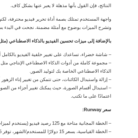
النتائج، فإن القول بأنها مذهلة لا يعبر عنها بشكل كاف.
واجهة المستخدم تمتلك بصمة أداة تحرير فيديو محترفة، لكنها 
وتشرح الميزات بوضوح مع أمثلة مضمنة. نجحت في البدء ب
بالإضافة إلى ميزات تحسين الفيديو بالذكاء الاصطناعي (مثل تلك الموجودة في  Filmora
– شاشة خضراء، تساعدك على تغيير خلفية الفيديو بالكامل أو 
– مجموعة كاملة من أدوات الذكاء الاصطناعي الإنتاجي مثل ا
الذكاء الاصطناعي الخاصة بك لتوليد الصور.
– إزالة واستبدال الكائنات، حتى تتمكن من تغيير إناء الزهور 
– استبدال أقسام الصورة، حيث يمكنك تغيير أجزاء من الصورة 
اعتمادًا على ما تكتب.
سعر Runway:
– الخطة المجانية متاحة مع 125 رصيد فيديو (يستخدم لميزات الذكاء الاصطناعي)، 3 مشاريع، وتصدير بدقة 720 بيكسل.
– الخطة القياسية، بسعر 15 دولارًا للمستخدم/الشهر، توفر 625 رصيدًا وتسمح لك بتصدير بدقة 4k.