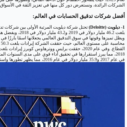
الشركات الرائدة، ونستعرض دور كل منها في تعزيز الثقة في الأسواق ا
أفضل شركات تدقيق الحسابات في العالم:
1- ديلويت (Deloitte)
ويظل تميزها وقوتها في سوق التدقيق العالمي يجعلانها اسمًا بارزًا في 
في عام 2017 و35.9 مليار دولار في عام 2016، مما يظهر تطورها واستمرار تحسن أدائها المالي. [caption id="attachment_4519" align="alignnone" width="1280"]