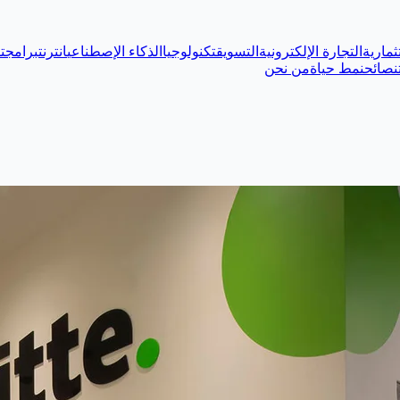
ثمارية
التجارة الإلكترونية
التسويق
تكنولوجيا
الذكاء الإصطناعي
انترنت
برامج
ت
نصائح
نمط حياة
من نحن