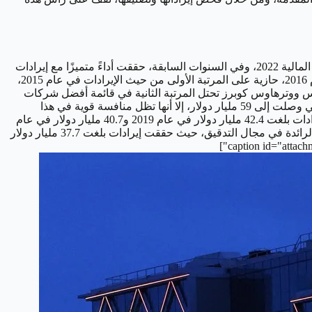
تحتل شركة ديلويت المرتبة الأولى بين شركات تدقيق الحسابات في العالم، حيث بلغت إيراداتها 59 مليار دولار في السنة المالية 2022، وفي السنوات السابقة، حققت أداءً متميزًا مع إيرادات
بلغت 46.2 مليار دولار في 2019 و43.2 مليار دولار في 2018، وبفضل هذه الإنجازات المالية، تفوقت شركة ديلويت على منافستها PwC في عام 2016، حازية على المرتبة الأولى من حيث الإيرادات في عام 2015،
 ووترهاوس كوبرز تحتل المرتبة الثانية في قائمة أفضل شركات
محاسبة على مستوى العالم، حيث حققت الشركة إيرادات بلغت 50.3 مليار دولار، ورغم أن هذا المبلغ يبقى أقل من إيرادات شركة ديلويت التي وصلت إلى 59 مليار دولار، إلا أنها تظل منافسة قوية في هذا
القطاع. وفي عام 2020، حققت برايس ووترهاوس كوبرز إيرادات بلغت 45 مليار دولار، مؤكدة تفوقها واستمرار نجاحها المالي، كما سجلت إيرادات بلغت 42.4 مليار دولار في عام 2019 و40.7 مليار دولار في عام
2018، مما يبرز استقرارها في تحقيق أداء قوي على مدى السنوات المتتالية. وتعزز شركة برايس ووترهاوس كوبرز مكانتها كإحدى الشركات الرائدة في مجال التدقيق، حيث حققت إيرادات بلغت 37.7 مليار دولار