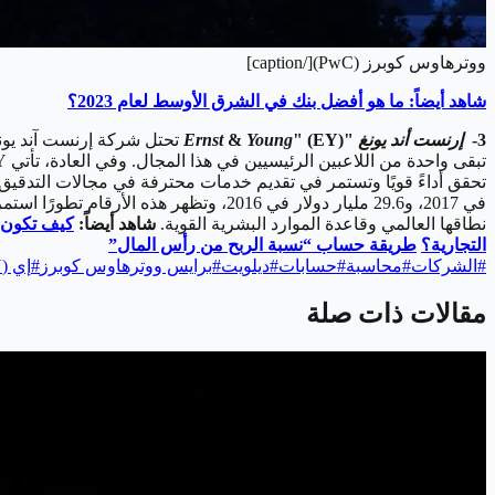
ووترهاوس كوبرز (PwC)[/caption]
شاهد أيضاً: ما هو أفضل بنك في الشرق الأوسط لعام 2023؟
3-
إرنست أند يونغ
"
" (EY)
Young
&
Ernst
نطاقها العالمي وقاعدة الموارد البشرية القوية.
شاهد أيضاً:
كيف تكون م
التجارية؟
طريقة حساب “نسبة الربح من رأس المال
”
#
الشركات
#
محاسبة
#
حسابات
#
ديلويت
#
برايس ووترهاوس كوبرز
#
إي (EY)
مقالات ذات صلة