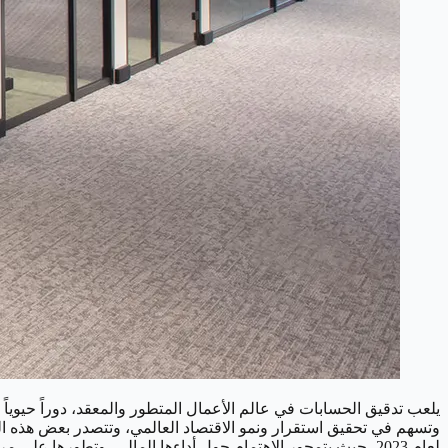
يلعب تدقيق الحسابات في عالم الأعمال المتطور والمعقد، دوراً حيوياً
لعام 2023، حيث يتمحور الاهتمام حول أداءها المالي، وتطورها