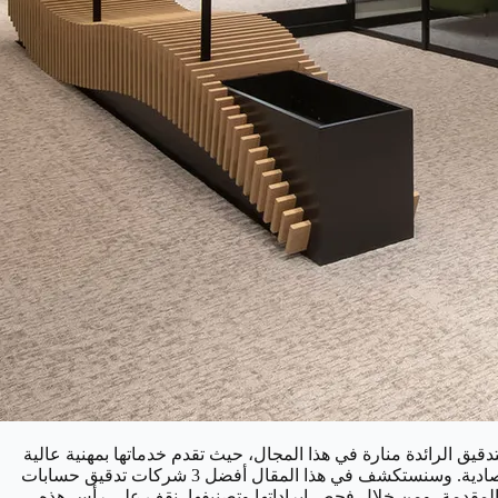
قيق الرائدة منارة في هذا المجال، حيث تقدم خدماتها بمهنية عالية
وتسهم في تحقيق استقرار ونمو الاقتصاد العالمي، وتتصدر بعض هذه الشركات السوق بتفوقها اللافت وقدرتها على التكيف مع التحولات الاقتصادية. وسنستكشف في هذا المقال أفضل 3 شركات تدقيق حسابات
دمات المقدمة، ومن خلال فحص إيراداتها وتصنيفها، نقف على رأس هذه