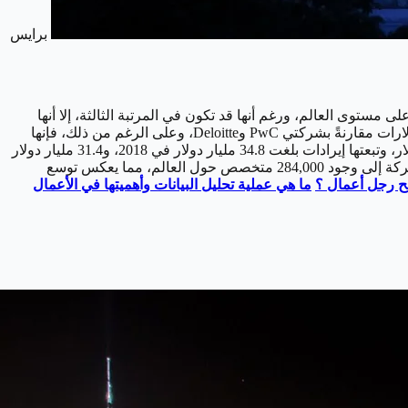
برايس
ق الحسابات على مستوى العالم، ورغم أنها قد تكون في المرتبة الثالثة، إلا أنها
تبقى واحدة من اللاعبين الرئيسيين في هذا المجال. وفي العادة، تأتي EY في المرتبة الثالثة نتيجة لتأخرها في الإيرادات بعدة مليارات من الدولارات مقارنةً بشركتي PwC وDeloitte، وعلى الرغم من ذلك، فإنها
تحقق أداءً قويًا وتستمر في تقديم خدمات محترفة في مجالات التدقيق والاستشارات. وفي عام 2019، حققت EY إيرادات بلغت 36.4 مليار دولار، وتبعتها إيرادات بلغت 34.8 مليار دولار في 2018، و31.4 مليار دولار
في 2017، و29.6 مليار دولار في 2016، وتظهر هذه الأرقام تطورًا استمراريًا في أداء الشركة على مدى السنوات الأخيرة. وتشير إحصائيات الشركة إلى وجود 284,000 متخصص حول العالم، مما يعكس توسع
ح رجل أعمال ؟
ما هي عملية تحليل البيانات وأهميتها في الأعمال