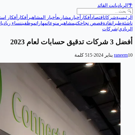
🌴
الريادي
انت القائد
الرئيسية
شركات
اقتصاد
أفكار
أخبار
مشاريع
أخبار المشاهير
أفكار
أفكار است
ناشئة
طيران
قادة
قصص نجاح
كتب
مشاهير
منوعات
مهارات
موظفين
نساء رياديات
الريادي
/
شركات
أفضل 3 شركات تدقيق حسابات لعام 2023
10 يناير 2024
raneem
·
515
كلمة