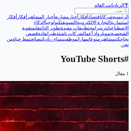
🌴
الريادي
انت القائد
الرئيسية
شركات
اقتصاد
أفكار
أخبار
مشاريع
أخبار المشاهير
أفكار
أفكار
استثمارية
التجارة الإلكترونية
التسويق
تكنولوجيا
الذكاء
الإصطناعي
انترنت
برامج
تطبيقات مفيدة
تطوير الذات
تعليم
تقوية
الشخصية
تمويل
رواد أعمال
شركات ناشئة
طيران
قادة
قصص
نجاح
كتب
مشاهير
منوعات
مهارات
موظفين
نساء رياديات
نصائح
نمط حياة
من
نحن
YouTube Shorts
#
1
مقال