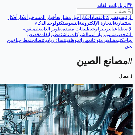
🌴
الريادي
انت القائد
الرئيسية
شركات
اقتصاد
أفكار
أخبار
مشاريع
أخبار المشاهير
أفكار
أفكار
استثمارية
التجارة الإلكترونية
التسويق
تكنولوجيا
الذكاء
الإصطناعي
انترنت
برامج
تطبيقات مفيدة
تطوير الذات
تعليم
تقوية
الشخصية
تمويل
رواد أعمال
شركات ناشئة
طيران
قادة
قصص
نجاح
كتب
مشاهير
منوعات
مهارات
موظفين
نساء رياديات
نصائح
نمط حياة
من
نحن
#
مصانع الصين
1
مقال