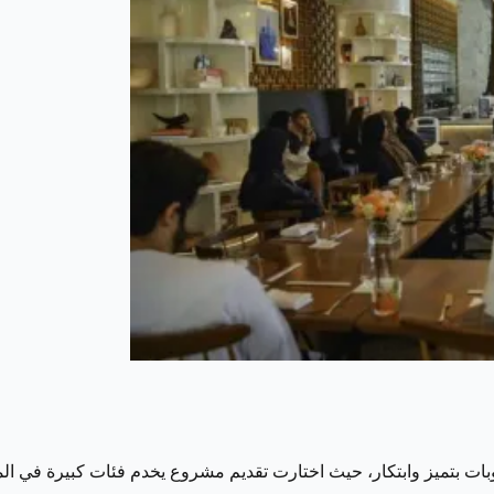
بات بتميز وابتكار، حيث اختارت تقديم مشروع يخدم فئات كبيرة في ال