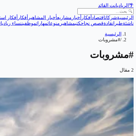
🌴
الريادي
انت القائد
الرئيسية
شركات
اقتصاد
أفكار
أخبار
مشاريع
أخبار المشاهير
أفكار
أفكار است
ناشئة
طيران
قادة
قصص نجاح
كتب
مشاهير
منوعات
مهارات
موظفين
نساء رياديات
الرئيسية
/
#مشروبات
#
مشروبات
2
مقال