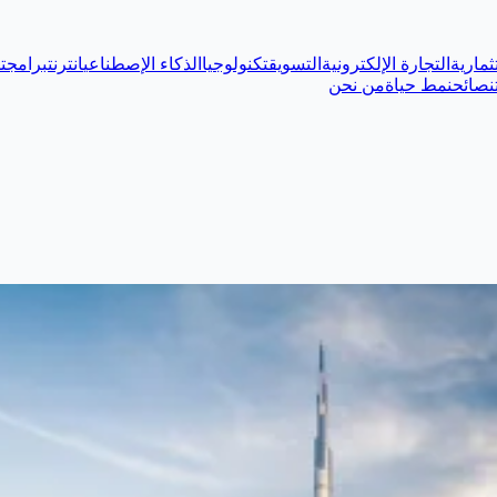
ثمارية
التجارة الإلكترونية
التسويق
تكنولوجيا
الذكاء الإصطناعي
انترنت
برامج
ت
نصائح
نمط حياة
من نحن