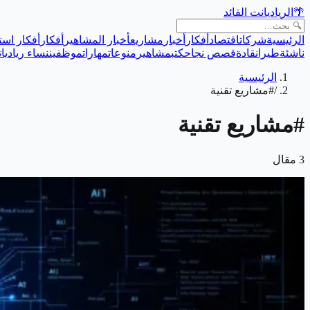
🌴
الريادي
انت القائد
الرئيسية
شركات
اقتصاد
أفكار
أخبار
مشاريع
أخبار المشاهير
أفكار
أفكار است
ناشئة
طيران
قادة
قصص نجاح
كتب
مشاهير
منوعات
مهارات
موظفين
نساء رياديات
الرئيسية
/
#مشاريع تقنية
#
مشاريع تقنية
3
مقال