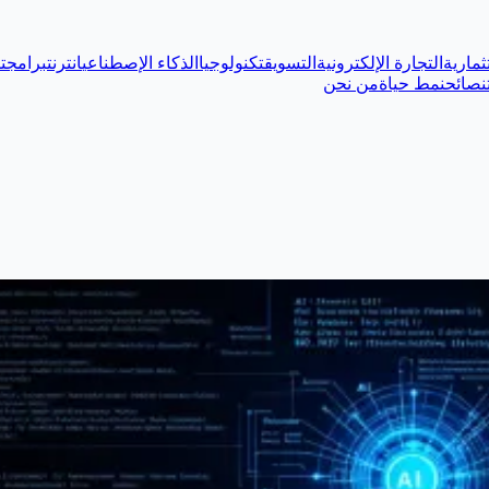
ثمارية
التجارة الإلكترونية
التسويق
تكنولوجيا
الذكاء الإصطناعي
انترنت
برامج
ت
نصائح
نمط حياة
من نحن