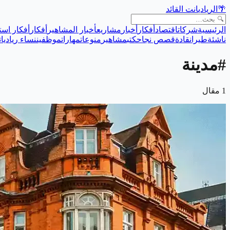
🌴
الريادي
انت القائد
الرئيسية
شركات
اقتصاد
أفكار
أخبار
مشاريع
أخبار المشاهير
أفكار
أفكار است
ناشئة
طيران
قادة
قصص نجاح
كتب
مشاهير
منوعات
مهارات
موظفين
نساء رياديات
#
مدينة
1
مقال