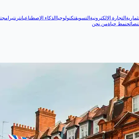
ثمارية
التجارة الإلكترونية
التسويق
تكنولوجيا
الذكاء الإصطناعي
انترنت
برامج
ت
نصائح
نمط حياة
من نحن